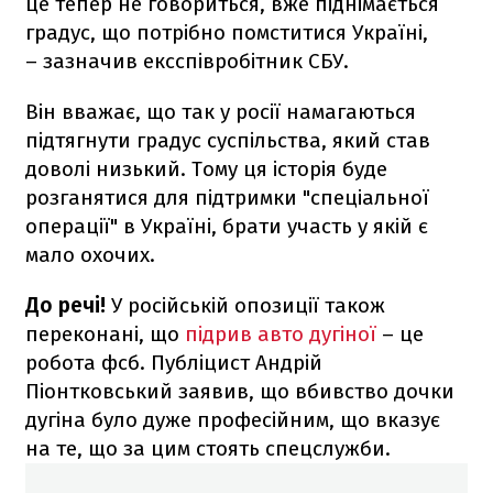
це тепер не говориться, вже піднімається
градус, що потрібно помститися Україні,
– зазначив ексспівробітник СБУ.
Він вважає, що так у росії намагаються
підтягнути градус суспільства, який став
доволі низький. Тому ця історія буде
розганятися для підтримки "спеціальної
операції" в Україні, брати участь у якій є
мало охочих.
До речі!
У російській опозиції також
переконані, що
підрив авто дугіної
– це
робота фсб. Публіцист Андрій
Піонтковський заявив, що вбивство дочки
дугіна було дуже професійним, що вказує
на те, що за цим стоять спецслужби.