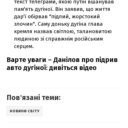
текст телеграми, якою путін вшанував
пам'ять дугіної. Він заявив, що життя
дар'ї обірвав "підлий, жорстокий
злочин". Саму доньку дугіна глава
кремля назвав світлою, талановитою
людиною зі справжнім російським
серцем.
Варте уваги – Данілов про підрив
авто дугіної: дивіться відео
Повʼязані теми:
НОВИНИ СВІТУ