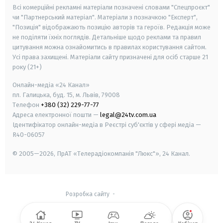
Всі комерційні рекламні матеріали позначені словами "Спецпроєкт"
чи "Партнерський матеріал". Матеріали з позначкою "Експерт",
"Позиція" відображають позицію авторів та героїв. Редакція може
не поділяти їхніх поглядів. Детальніше щодо реклами та правил
цитування можна ознайомитись в правилах користування сайтом.
Усі права захищені.
Матеріали сайту призначені для осіб старше
21
року (21+)
Онлайн-медіа «24 Канал»
пл. Галицька, буд. 15, м. Львів, 79008
Телефон
+380 (32) 229-77-77
Адреса електронної пошти —
legal@24tv.com.ua
Ідентифікатор онлайн-медіа в Реєстрі суб'єктів у сфері медіа —
R40-06057
© 2005—2026,
ПрАТ «Телерадіокомпанія "Люкс"», 24 Канал.
Розробка сайту
-