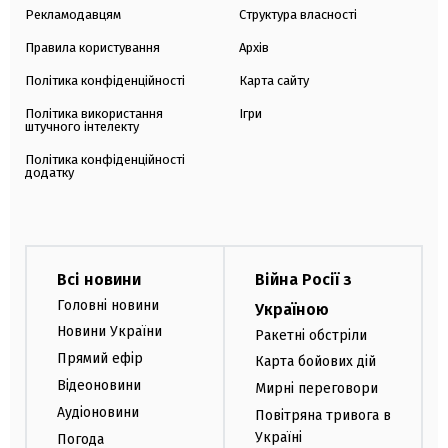
Рекламодавцям
Структура власності
Правила користування
Архів
Політика конфіденційності
Карта сайту
Політика використання
Ігри
штучного інтелекту
Політика конфіденційності
додатку
Всі новини
Війна Росії з
Головні новини
Україною
Новини України
Ракетні обстріли
Прямий ефір
Карта бойових дій
Відеоновини
Мирні переговори
Аудіоновини
Повітряна тривога в
Україні
Погода