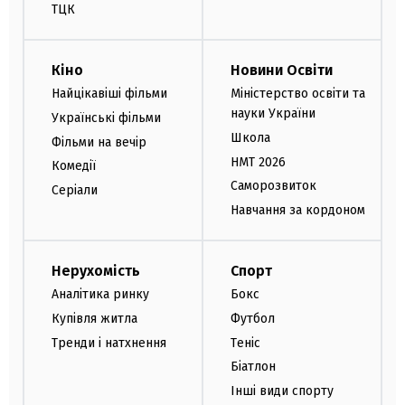
ТЦК
Кіно
Новини Освіти
Найцікавіші фільми
Міністерство освіти та
науки України
Українські фільми
Школа
Фільми на вечір
НМТ 2026
Комедії
Саморозвиток
Серіали
Навчання за кордоном
Нерухомість
Спорт
Аналітика ринку
Бокс
Купівля житла
Футбол
Тренди і натхнення
Теніс
Біатлон
Інші види спорту