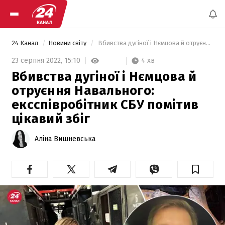
24 Канал
Новини світу
 Вбивства дугіної і Нємцова й отруєння Навального: ексспівробітник СБУ помітив цікавий збіг 
4 хв
23 серпня 2022,
15:10
Вбивства дугіної і Нємцова й
отруєння Навального:
ексспівробітник СБУ помітив
цікавий збіг
Аліна Вишневська