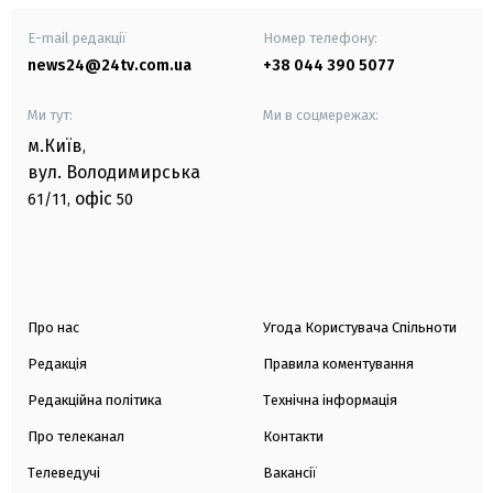
E-mail редакції
Номер телефону:
news24@24tv.com.ua
+38 044 390 5077
Ми тут:
Ми в соцмережах:
м.Київ
,
вул. Володимирська
офіс
61/11,
50
Про нас
Угода Користувача Спільноти
Редакція
Правила коментування
Редакційна політика
Технічна інформація
Про телеканал
Контакти
Телеведучі
Вакансії