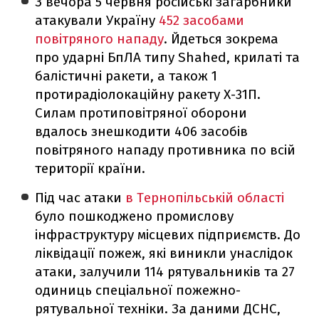
З вечора 5 червня російські загарбники
атакували Україну
452 засобами
повітряного нападу
. Йдеться зокрема
про ударні БпЛА типу Shahed, крилаті та
балістичні ракети, а також 1
протирадіолокаційну ракету Х-31П.
Силам протиповітряної оборони
вдалось знешкодити 406 засобів
повітряного нападу противника по всій
території країни.
Під час атаки
в Тернопільській області
було пошкоджено промислову
інфраструктуру місцевих підприємств. До
ліквідації пожеж, які виникли унаслідок
атаки, залучили 114 рятувальників та 27
одиниць спеціальної пожежно-
рятувальної техніки. За даними ДСНС,