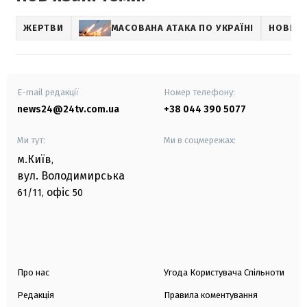
ЖЕРТВИ
МАСОВАНА АТАКА ПО УКРАЇНІ
НОВИНИ
E-mail редакції
Номер телефону:
news24@24tv.com.ua
+38 044 390 5077
Ми тут:
Ми в соцмережах:
м.Київ
,
вул. Володимирська
офіс
61/11,
50
Про нас
Угода Користувача Спільноти
Редакція
Правила коментування