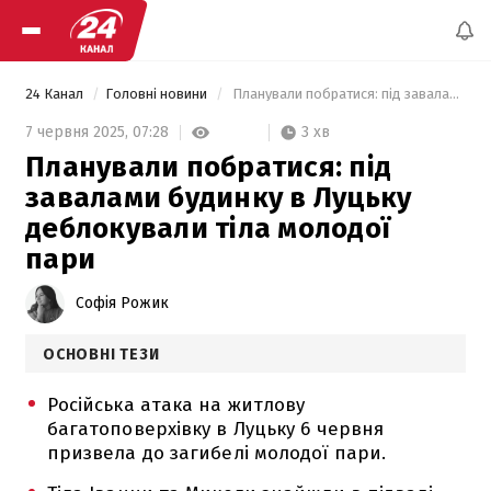
24 Канал
Головні новини
 Планували побратися: під завалами будинку в Луцьку деблокували тіла молодої пари 
3 хв
7 червня 2025,
07:28
Планували побратися: під
завалами будинку в Луцьку
деблокували тіла молодої
пари
Софія Рожик
ОСНОВНІ ТЕЗИ
Російська атака на житлову
багатоповерхівку в Луцьку 6 червня
призвела до загибелі молодої пари.