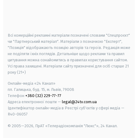
android
apple
smart tv
samsung smart tv
Всі комерційні рекламні матеріали позначені словами "Спецпроєкт"
чи "Партнерський матеріал". Матеріали з позначкою "Експерт",
"Позиція" відображають позицію авторів та героїв. Редакція може
не поділяти їхніх поглядів. Детальніше щодо реклами та правил
цитування можна ознайомитись в правилах користування сайтом.
Усі права захищені.
Матеріали сайту призначені для осіб старше
21
року (21+)
Онлайн-медіа «24 Канал»
пл. Галицька, буд. 15, м. Львів, 79008
Телефон
+380 (32) 229-77-77
Адреса електронної пошти —
legal@24tv.com.ua
Ідентифікатор онлайн-медіа в Реєстрі суб'єктів у сфері медіа —
R40-06057
© 2005—2026,
ПрАТ «Телерадіокомпанія "Люкс"», 24 Канал.