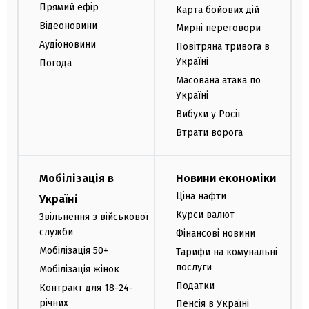
Прямий ефір
Карта бойових дій
Відеоновини
Мирні переговори
Аудіоновини
Повітряна тривога в
Україні
Погода
Масована атака по
Україні
Вибухи у Росії
Втрати ворога
Мобілізація в
Новини економіки
Ціна нафти
Україні
Курси валют
Звільнення з військової
служби
Фінансові новини
Мобілізація 50+
Тарифи на комунальні
послуги
Мобілізація жінок
Податки
Контракт для 18-24-
річних
Пенсія в Україні