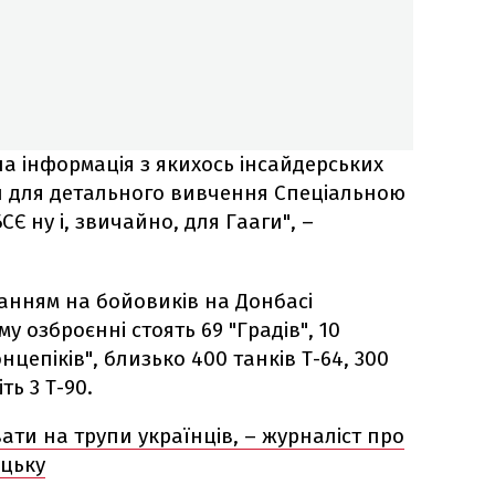
на інформація з якихось інсайдерських
л для детального вивчення Спеціальною
Є ну і, звичайно, для Гааги", –
ланням на бойовиків на Донбасі
у озброєнні стоять 69 "Градів", 10
Сонцепіків", близько 400 танків Т-64, 300
ть 3 Т-90.
ти на трупи українців, – журналіст про
ецьку