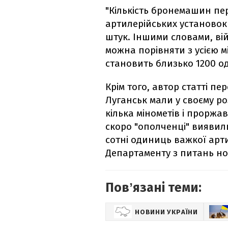
"Кількість бронемашин пе
артилерійських установок 
штук. Іншими словами, ві
можна порівняти з усією м
становить близько 1200 од
Крім того, автор статті пе
Луганськ мали у своєму р
кілька мінометів і проржа
скоро "ополченці" виявил
сотні одиниць важкої арти
Департаменту з питань нов
Повʼязані теми:
НОВИНИ УКРАЇНИ