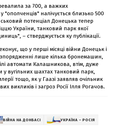
ревалила за 700, а важких
у "ополченців" налічується близько 500
йськовий потенціал Донецька тепер
іццю України, танковий парк якої
иниць", – стверджується ку публікації.
реконує, що у перші місяці війни Донецьк і
озпорядженні лише кілька бронемашин,
вілі автомати Калашникова, втім, дуже
и у вугільних шахтах танковий парк,
лерії тощо, як у Гаазі заявляв очільник
их викликів і загроз Росії Ілля Рогачов.
ВІЙНА НА ДОНБАСІ
УКРАЇНА – РОСІЯ