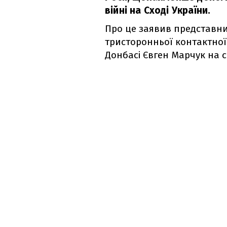
війні на Сході України.
Про це заявив представник
тристоронньої контактної
Донбасі Євген Марчук на с