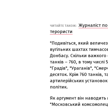
Журналіст по
ЧИТАЙТЕ ТАКОЖ:
терористи
"Подивіться, який величе
вугільних шахтах тимчасо
Донбасу. Скільки важкого 
танків – 760, в тому числі 
"Градів", "Ураганів", "Смер
десяток. Крім 760 танків,
артилерійських установок 
політик.
Як аргумент він наводить 
"Московський комсомолець