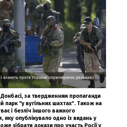
сі воюють проти України: оприлюднено резонансі
а Донбасі, за твердженням пропаганди
 парк "у вугільних шахтах". Також на
ває і безліч іншого важкого
, яку опублікувало одно із видань у
же зібрати докази про участь Росії у