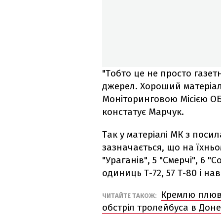
"Тобто це не просто газет
джерел. Хороший матеріа
Моніторинговою Місією ОБС
констатує Марчук.
Так у матеріалі МК з поси
зазначається, що на їхньом
"Ураганів", 5 "Смерчі", 6 "
одиниць Т-72, 57 Т-80 і наві
Кремлю плюва
ЧИТАЙТЕ ТАКОЖ:
обстріл тролейбуса в Дон