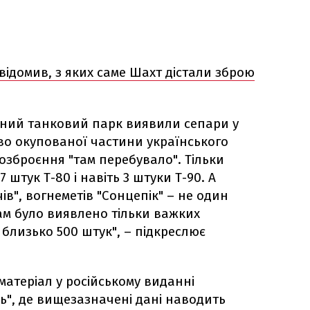
відомив, з яких саме Шахт дістали зброю
зний танковий парк виявили сепари у
во окупованої частини українського
озброєння "там перебувало". Тільки
57 штук Т-80 і навіть 3 штуки Т-90. А
чів", вогнеметів "Сонцепік" – не один
 там було виявлено тільки важких
близько 500 штук", – підкреслює
матеріал у російському виданні
", де вищезазначені дані наводить