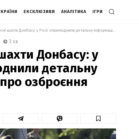
УКРАЇНИ
ЕКСКЛЮЗИВИ
АНАЛІТИКА
ІГРИ
 Плодоносні шахти Донбасу: у Росії оприлюднили детальну інформацію про озброєння окупантів   
3 хв
шахти Донбасу: у
юднили детальну
про озброєння