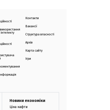
Контакти
ційності
Вакансії
 використання
 інтелекту
Структура власності
Архів
ційності
Карта сайту
ристувача
и
Ігри
коментування
 інформація
Новини економіки
Ціна нафти