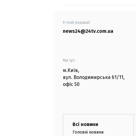
E-mail редакції
news24@24tv.com.ua
Ми тут:
м.Київ
,
вул. Володимирська
61/11,
офіс
50
Всі новини
Головні новини