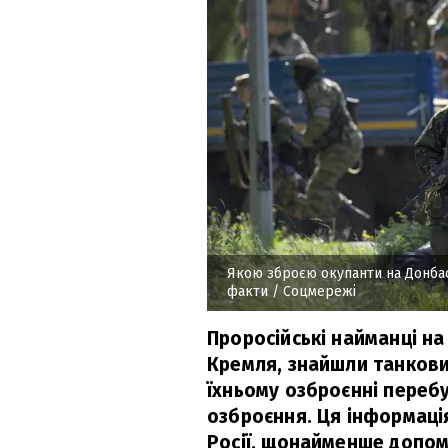
Якою зброєю окупанти на Донба
факти
/ Соцмережі
Проросійські найманці н
Кремля, знайшли танковий
їхньому озброєнні перебу
озброєння. Ця інформація
Росії, щонайменше допомо