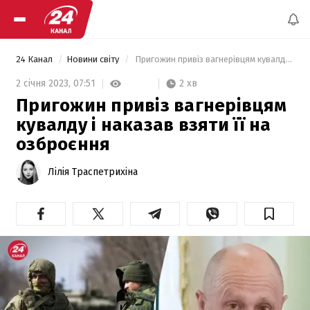
24 Канал
Новини світу
 Пригожин привіз вагнерівцям кувалду і наказав взяти її на озброєння 
2 хв
2 січня 2023,
07:51
Пригожин привіз вагнерівцям
кувалду і наказав взяти її на
озброєння
Лілія Траспетрихіна