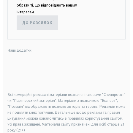
обрати ті, що відповідають вашим
інтересам.
ДО РОЗСИЛОК
Наші додатки:
android
apple
smart tv
samsung smart tv
Всі комерційні рекламні матеріали позначені словами "Спецпроєкт"
чи "Партнерський матеріал". Матеріали з позначкою "Експерт",
"Позиція" відображають позицію авторів та героїв. Редакція може
не поділяти їхніх поглядів. Детальніше щодо реклами та правил
цитування можна ознайомитись в правилах користування сайтом.
Усі права захищені.
Матеріали сайту призначені для осіб старше
21
року (21+)