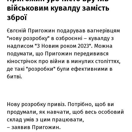
військовим кувалду
замість
зброї
Євгєній Пригожин подарував вагнерівцям
"нову розробку" в озброєнні – кувалду з
надписом "З Новим роком 2023". Можна
подумати, що Пригожин передивився
кінострічок про війни в минулих століттях,
де такі "розробки" були ефективними в
битві.
Нову розробку привіз. Потрібно, щоб ви
продумали, як навчати, щоб весь особовий
склад умів з цим працювати,
– заявив Пригожин.