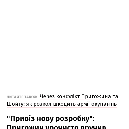
Через конфлікт Пригожина та
ЧИТАЙТЕ ТАКОЖ
Шойгу: як розкол шкодить армії окупантів
"Привіз нову розробку":
Пригожин урочисто вручив