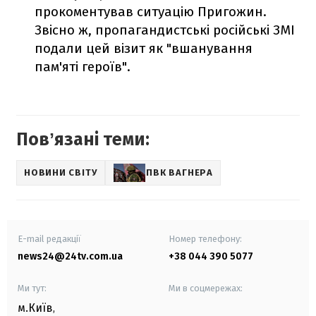
прокоментував ситуацію Пригожин.
Звісно ж, пропагандистські російські ЗМІ
подали цей візит як "вшанування
пам'яті героїв".
Повʼязані теми:
НОВИНИ СВІТУ
ПВК ВАГНЕРА
E-mail редакції
Номер телефону:
news24@24tv.com.ua
+38 044 390 5077
Ми тут:
Ми в соцмережах:
м.Київ
,