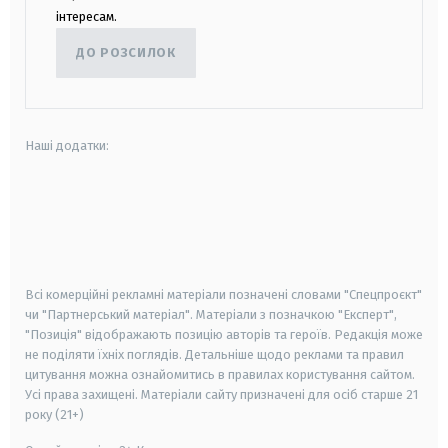
інтересам.
ДО РОЗСИЛОК
Наші додатки:
android
apple
smart tv
samsung smart tv
Всі комерційні рекламні матеріали позначені словами "Спецпроєкт"
чи "Партнерський матеріал". Матеріали з позначкою "Експерт",
"Позиція" відображають позицію авторів та героїв. Редакція може
не поділяти їхніх поглядів. Детальніше щодо реклами та правил
цитування можна ознайомитись в правилах користування сайтом.
Усі права захищені.
Матеріали сайту призначені для осіб старше
21
року (21+)