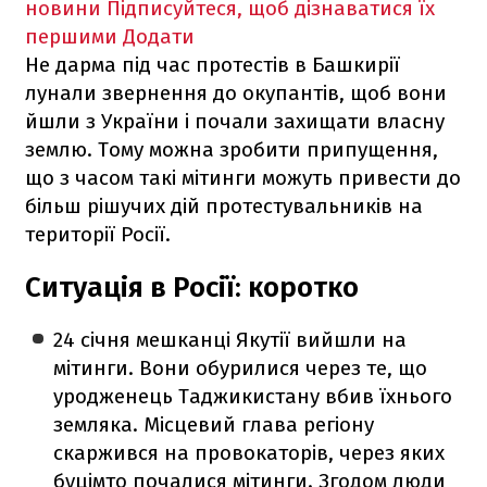
новини
Підписуйтеся, щоб дізнаватися їх
першими
Додати
Не дарма під час протестів в Башкирії
лунали звернення до окупантів, щоб вони
йшли з України і почали захищати власну
землю. Тому можна зробити припущення,
що з часом такі мітинги можуть привести до
більш рішучих дій протестувальників на
території Росії.
Ситуація в Росії: коротко
24 січня мешканці Якутії вийшли на
мітинги. Вони обурилися через те, що
уродженець Таджикистану вбив їхнього
земляка. Місцевий глава регіону
скаржився на провокаторів, через яких
буцімто почалися мітинги. Згодом люди