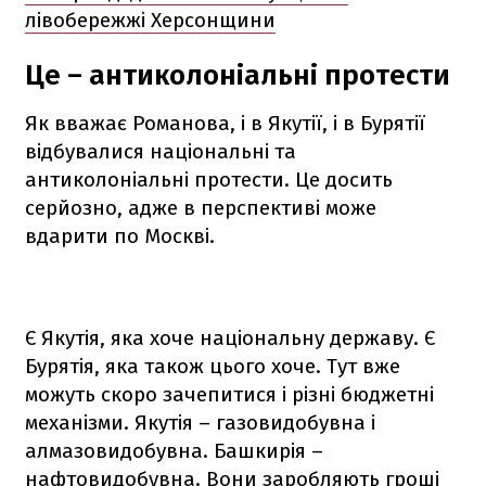
лівобережжі Херсонщини
Це – антиколоніальні протести
Як вважає Романова, і в Якутії, і в Бурятії
відбувалися національні та
антиколоніальні протести. Це досить
серйозно, адже в перспективі може
вдарити по Москві.
Є Якутія, яка хоче національну державу. Є
Бурятія, яка також цього хоче. Тут вже
можуть скоро зачепитися і різні бюджетні
механізми. Якутія – газовидобувна і
алмазовидобувна. Башкирія –
нафтовидобувна. Вони заробляють гроші