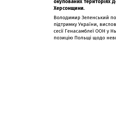
окупованих територіях Д
Херсонщини.
Володимир Зеленський по
підтримку України, висловл
сесії Генасамблеї ООН у Н
позицію Польщі щодо не