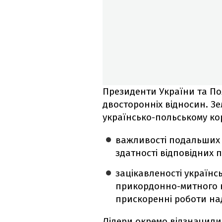
Президенти України та По
двосторонніх відносин. З
українсько-польському ко
важливості подальших 
здатності відповідних п
зацікавленості українс
прикордонно-митного к
прискоренні роботи на
Лідери окремо відзначили