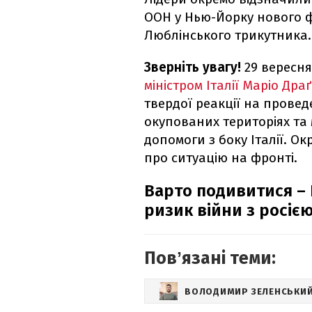
ООН у Нью-Йорку нового ф
Люблінського трикутника.
Зверніть увагу!
29 вересн
міністром Італії Маріо Драґ
твердої реакції на прове
окупованих територіях т
допомоги з боку Італії. Ок
про ситуацію на фронті.
Варто подивитися –
ризик війни з росією 
Повʼязані теми:
ВОЛОДИМИР ЗЕЛЕНСЬКИ