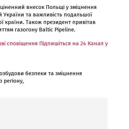
ціненний внесок Польщі у зміцнення
 України та важливість подальшої
ї країни. Також президент привітав
тям газогону Baltic Pipeline.
ві сповіщення
Підпишіться на 24 Канал у
розбудови безпеки та зміцнення
 регіону,