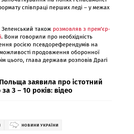
ормату співпраці перших леді – у межах
я Зеленський також
розмовляв з прем'єр-
і
. Вони говорили про необхідність
дення росією псевдореферендумів на
а можливості продовження оборонної
рім цього, глава держави розповів Драгі
 Польща заявила про істотний
за 3 – 10 років: відео
Й
НОВИНИ УКРАЇНИ