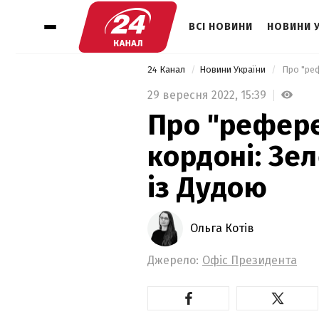
ВСІ НОВИНИ
НОВИНИ 
24 Канал
Новини України
29 вересня 2022,
15:39
Про "рефере
кордоні: Зе
із Дудою
Ольга Котів
Джерело:
Офіс Президента