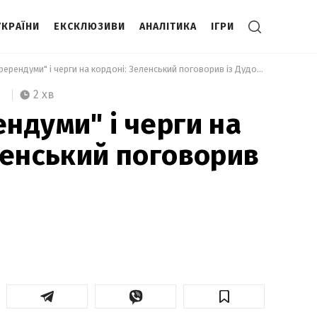
УКРАЇНИ
ЕКСКЛЮЗИВИ
АНАЛІТИКА
ІГРИ
 Про "референдуми" і черги на кордоні: Зеленський поговорив із Дудою 
2 хв
ндуми" і черги на
ленський поговорив