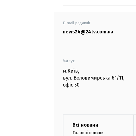
E-mail редакції
news24@24tv.com.ua
Ми тут:
м.Київ
,
вул. Володимирська
61/11,
офіс
50
Всі новини
Головні новини