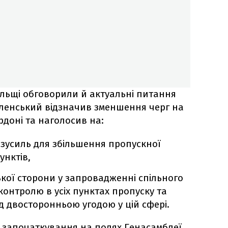
льщі обговорили й актуальні питання
еленський відзначив зменшення черг на
рдоні та наголосив на:
зусиль для збільшення пропускної
унктів,
ької сторони у запровадженні спільного
онтролю в усіх пунктах пропуску та
д двосторонньою угодою у цій сфері.
 започаткування на полях Генасамблеї