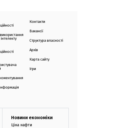
Контакти
ційності
Вакансії
 використання
 інтелекту
Структура власності
Архів
ційності
Карта сайту
ристувача
и
Ігри
коментування
 інформація
Новини економіки
Ціна нафти