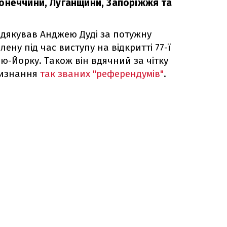
онеччини, Луганщини, Запоріжжя та
дякував Анджею Дуді за потужну
ену під час виступу на відкритті 77-ї
ью-Йорку. Також він вдячний за чітку
визнання
так званих "референдумів"
.