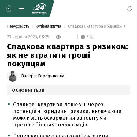
Нерухомість
Купівля житла
 Спадкова квартира з ризиком: як не втратити гроші покупцям 
3 хв
23 червня 2025,
08:29
Спадкова квартира з ризиком:
як не втратити гроші
покупцям
Валерія Городинська
ОСНОВНІ ТЕЗИ
Спадкові квартири дешевші через
потенційні юридичні ризики, включаючи
можливість оскарження заповіту чи
претензії інших спадкоємців.
Перед купівлею спадкової квартири