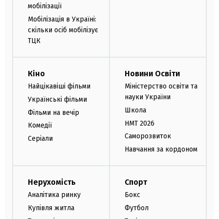
мобілізації
Мобілізація в Україні:
скільки осіб мобілізує
ТЦК
Кіно
Новини Освіти
Найцікавіші фільми
Міністерство освіти та
науки України
Українські фільми
Школа
Фільми на вечір
НМТ 2026
Комедії
Саморозвиток
Серіали
Навчання за кордоном
Нерухомість
Спорт
Аналітика ринку
Бокс
Купівля житла
Футбол