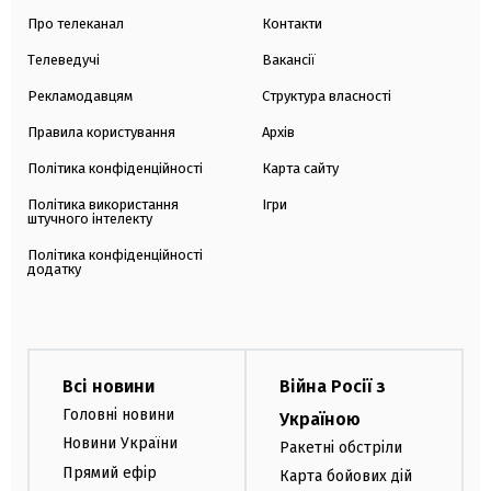
Про телеканал
Контакти
Телеведучі
Вакансії
Рекламодавцям
Структура власності
Правила користування
Архів
Політика конфіденційності
Карта сайту
Політика використання
Ігри
штучного інтелекту
Політика конфіденційності
додатку
Всі новини
Війна Росії з
Головні новини
Україною
Новини України
Ракетні обстріли
Прямий ефір
Карта бойових дій