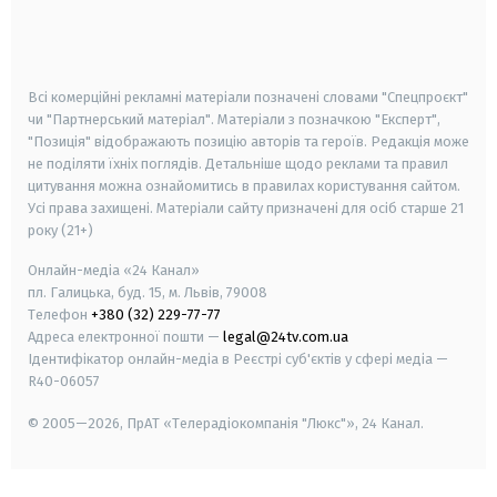
android
apple
smart tv
samsung smart tv
Всі комерційні рекламні матеріали позначені словами "Спецпроєкт"
чи "Партнерський матеріал". Матеріали з позначкою "Експерт",
"Позиція" відображають позицію авторів та героїв. Редакція може
не поділяти їхніх поглядів. Детальніше щодо реклами та правил
цитування можна ознайомитись в правилах користування сайтом.
Усі права захищені.
Матеріали сайту призначені для осіб старше
21
року (21+)
Онлайн-медіа «24 Канал»
пл. Галицька, буд. 15, м. Львів, 79008
Телефон
+380 (32) 229-77-77
Адреса електронної пошти —
legal@24tv.com.ua
Ідентифікатор онлайн-медіа в Реєстрі суб'єктів у сфері медіа —
R40-06057
© 2005—2026,
ПрАТ «Телерадіокомпанія "Люкс"», 24 Канал.