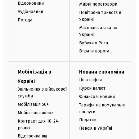
Відеоновини
Мирні переговори
Аудіоновини
Повітряна тривога в
Україні
Погода
Масована атака по
Україні
Вибухи у Росії
Втрати ворога
Мобілізація в
Новини економіки
Ціна нафти
Україні
Курси валют
Звільнення з військової
служби
Фінансові новини
Мобілізація 50+
Тарифи на комунальні
послуги
Мобілізація жінок
Податки
Контракт для 18-24-
річних
Пенсія в Україні
Відстрочка від