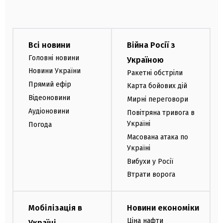
Всі новини
Війна Росії з
Головні новини
Україною
Новини України
Ракетні обстріли
Прямий ефір
Карта бойових дій
Відеоновини
Мирні переговори
Аудіоновини
Повітряна тривога в
Україні
Погода
Масована атака по
Україні
Вибухи у Росії
Втрати ворога
Мобілізація в
Новини економіки
Ціна нафти
Україні