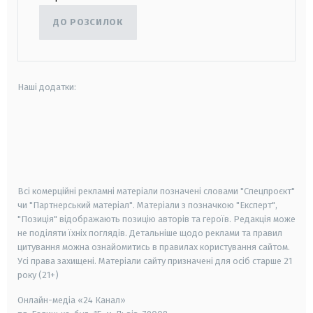
ДО РОЗСИЛОК
Наші додатки:
android
apple
smart tv
samsung smart tv
Всі комерційні рекламні матеріали позначені словами "Спецпроєкт"
чи "Партнерський матеріал". Матеріали з позначкою "Експерт",
"Позиція" відображають позицію авторів та героїв. Редакція може
не поділяти їхніх поглядів. Детальніше щодо реклами та правил
цитування можна ознайомитись в правилах користування сайтом.
Усі права захищені.
Матеріали сайту призначені для осіб старше
21
року (21+)
Онлайн-медіа «24 Канал»