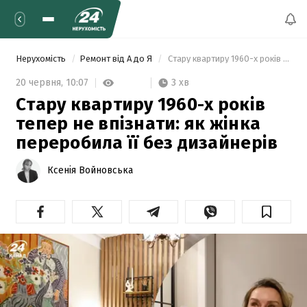
Нерухомість
Ремонт від А до Я
 Стару квартиру 1960-х років тепер не впізнати: як жінка переробила її без дизайнерів 
3 хв
20 червня,
10:07
Стару квартиру 1960-х років
тепер не впізнати: як жінка
переробила її без дизайнерів
Ксенія Войновська