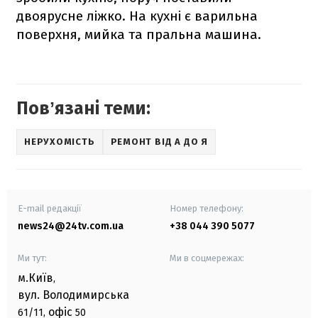
двоярусне ліжко. На кухні є варильна
поверхня, мийка та пральна машина.
Повʼязані теми:
НЕРУХОМІСТЬ
РЕМОНТ ВІД А ДО Я
E-mail редакції
Номер телефону:
news24@24tv.com.ua
+38 044 390 5077
Ми тут:
Ми в соцмережах:
м.Київ
,
вул. Володимирська
офіс
61/11,
50