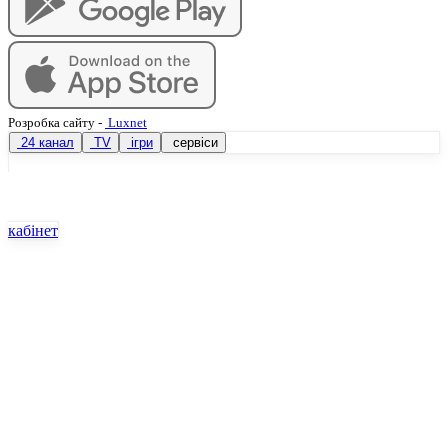
Розробка сайту
-
Luxnet
24 канал
TV
ігри
сервіси
кабінет