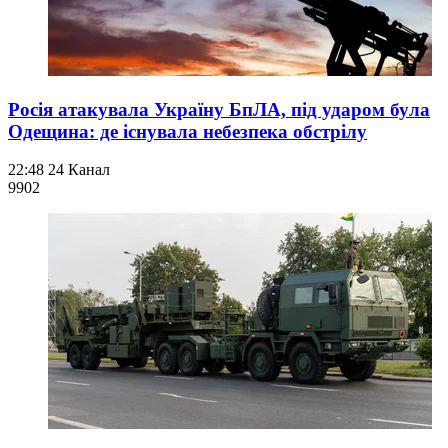
Росія атакувала Україну БпЛА, під ударом була
Одещина: де існувала небезпека обстрілу
22:48
24 Канал
990
2