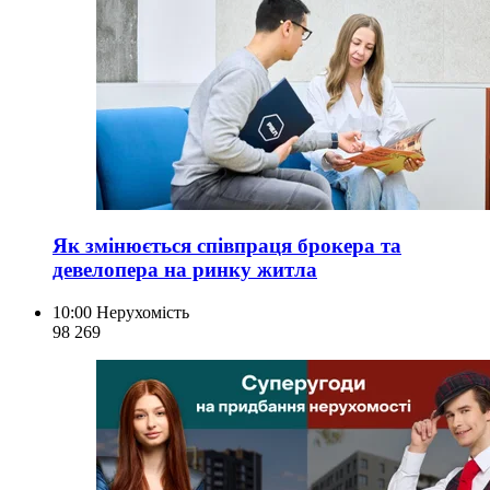
Як змінюється співпраця брокера та
девелопера на ринку житла
10:00
Нерухомість
98 269