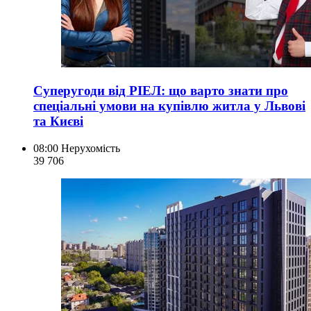
Суперугоди від РІЕЛ: що варто знати про
спеціальні умови на купівлю житла у Львові
та Києві
08:00
Нерухомість
39 706