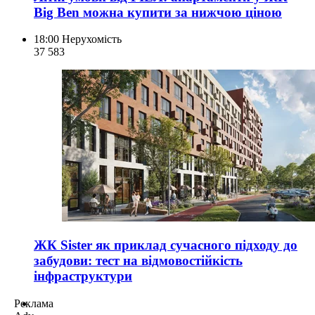
Big Ben можна купити за нижчою ціною
18:00
Нерухомість
37 583
ЖК Sister як приклад сучасного підходу до
забудови: тест на відмовостійкість
інфраструктури
Реклама