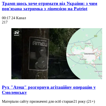
Трамп щось хоче отримати від України: з чим
пов'язана затримка з ліцензією на Patriot
00:17
24 Канал
217
Рух "Атеш" розгорнув агітаційну операцію у
Смоленську
Матеріали сайту призначені для осіб старше
21 року (21+)