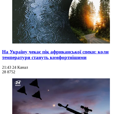
На Україну чекає пік африканської спеки: коли
температури стануть комфортнішими
21:43
24 Канал
28 875
2