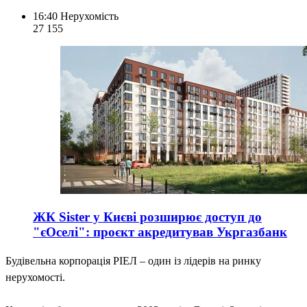
16:40
Нерухомість
27 155
ЖК Sister у Києві розширює доступ до
"єОселі": проєкт акредитував Укргазбанк
Будівельна корпорація РІЕЛ – один із лідерів на ринку
нерухомості.