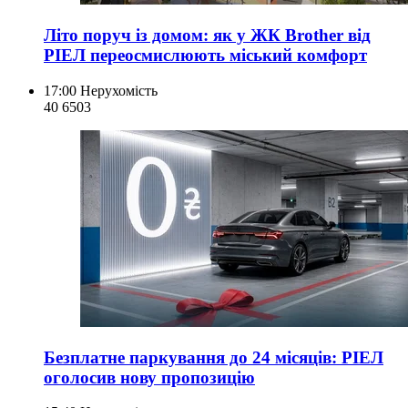
Літо поруч із домом: як у ЖК Brother від
РІЕЛ переосмислюють міський комфорт
17:00
Нерухомість
40 650
3
Безплатне паркування до 24 місяців: РІЕЛ
оголосив нову пропозицію