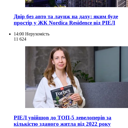
Двір без авто та лаунж на даху: яким буде
простір у ЖК Nordica Residence від РІЕЛ
14:00
Нерухомість
11 624
РІЕЛ увійшов до ТОП-5 девелоперів за
кількістю зданого житла від 2022 року