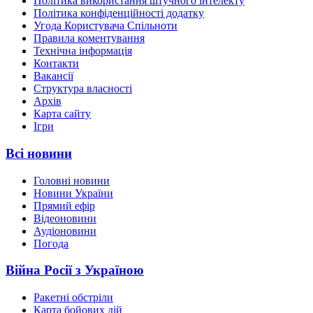
Політика використання штучного інтелекту
Політика конфіденційності додатку
Угода Користувача Спільноти
Правила коментування
Технічна інформація
Контакти
Вакансії
Структура власності
Архів
Карта сайту
Ігри
Всі новини
Головні новини
Новини України
Прямий ефір
Відеоновини
Аудіоновини
Погода
Війна Росії з Україною
Ракетні обстріли
Карта бойових дій