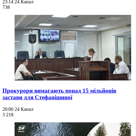
23:14
24 Канал
738
Прокурори вимагають понад 15 мільйонів
застави для Стефанішиної
20:00
24 Канал
3 218