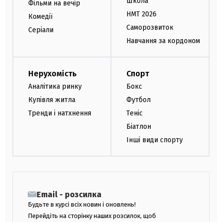
Школа
Фільми на вечір
НМТ 2026
Комедії
Саморозвиток
Серіали
Навчання за кордоном
Нерухомість
Спорт
Аналітика ринку
Бокс
Купівля житла
Футбол
Тренди і натхнення
Теніс
Біатлон
Інші види спорту
Email - розсилка
Будьте в курсі всіх новин і оновлень!
Перейдіть на сторінку наших розсилок, щоб