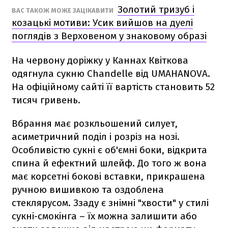
Золотий тризуб і
ВАС ТАКОЖ МОЖЕ ЗАЦІКАВИТИ
козацькі мотиви: Усик вийшов на дуелі
поглядів з Верховеном у знаковому образі
На червону доріжку у Каннах Квіткова
одягнула сукню Chandelle від UMAHANOVA.
На офіційному сайті її вартість становить 52
тисяч гривень.
Вбрання має розкльошений силует,
асиметричний поділ і розріз на нозі.
Особливістю сукні є об'ємні боки, відкрита
спина й ефектний шлейф. До того ж вона
має корсетні бокові вставки, прикрашена
ручною вишивкою та оздоблена
стеклярусом. Ззаду є знімні "хвости" у стилі
сукні-смокінга – їх можна залишити або