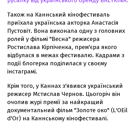
русалку від українського бренду BALYKINA.
Також на Каннський кінофестиваль
приїхала українська акторка Анастасія
Пустовіт. Вона виконала одну з головних
ролей у фільмі "Весна" режисера
Ростислава Кірпіченка, прем'єра якого
відбулася в межах фестивалю. Кадрами з
події блогерка поділилася у своєму
інстаграмі.
Крім того, у Каннах з'явився український
режисер Мстислав Чернов. Цьогоріч він
очолив журі премії за найкращий
документальний фільм "Золоте око" (L'OEil
d'Or) на Каннському кінофестивалі.