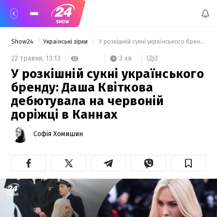
Show24
Українські зірки
 У розкішній сукні українського бренду: Даша Квіткова дебютувала на червоній доріжці в Каннах 
3 хв
22 травня,
13:13
3
У розкішній сукні українського
бренду: Даша Квіткова
дебютувала на червоній
доріжці в Каннах
Софія Хомишин