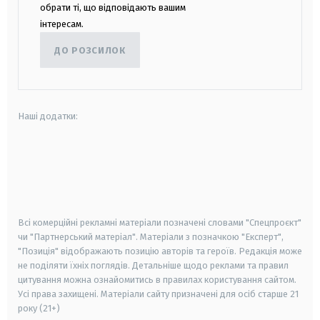
обрати ті, що відповідають вашим
інтересам.
ДО РОЗСИЛОК
Наші додатки:
android
apple
smart tv
samsung smart tv
Всі комерційні рекламні матеріали позначені словами "Спецпроєкт"
чи "Партнерський матеріал". Матеріали з позначкою "Експерт",
"Позиція" відображають позицію авторів та героїв. Редакція може
не поділяти їхніх поглядів. Детальніше щодо реклами та правил
цитування можна ознайомитись в правилах користування сайтом.
Усі права захищені.
Матеріали сайту призначені для осіб старше
21
року (21+)