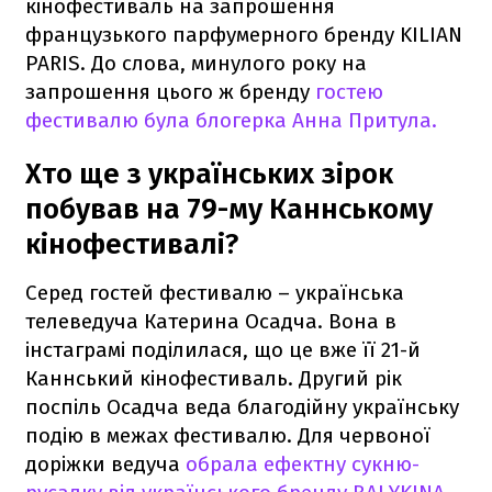
кінофестиваль на запрошення
французького парфумерного бренду KILIAN
PARIS. До слова, минулого року на
запрошення цього ж бренду
гостею
фестивалю була блогерка Анна Притула.
Хто ще з українських зірок
побував на 79-му Каннському
кінофестивалі?
Серед гостей фестивалю – українська
телеведуча Катерина Осадча. Вона в
інстаграмі поділилася, що це вже її 21-й
Каннський кінофестиваль. Другий рік
поспіль Осадча веда благодійну українську
подію в межах фестивалю. Для червоної
доріжки ведуча
обрала ефектну сукню-