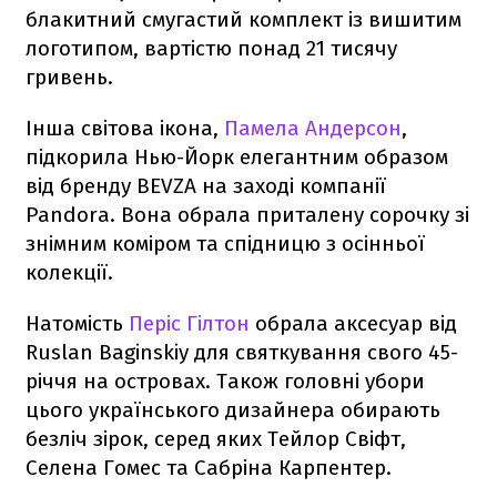
блакитний смугастий комплект із вишитим
логотипом, вартістю понад 21 тисячу
гривень.
Інша світова ікона,
Памела Андерсон
,
підкорила Нью-Йорк елегантним образом
від бренду BEVZA на заході компанії
Pandora. Вона обрала приталену сорочку зі
знімним коміром та спідницю з осінньої
колекції.
Натомість
Періс Гілтон
обрала аксесуар від
Ruslan Baginskiy для святкування свого 45-
річчя на островах. Також головні убори
цього українського дизайнера обирають
безліч зірок, серед яких Тейлор Свіфт,
Селена Гомес та Сабріна Карпентер.