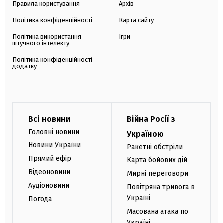
Правила користування
Архів
Політика конфіденційності
Карта сайту
Політика використання
Ігри
штучного інтелекту
Політика конфіденційності
додатку
Всі новини
Війна Росії з
Головні новини
Україною
Новини України
Ракетні обстріли
Прямий ефір
Карта бойових дій
Відеоновини
Мирні переговори
Аудіоновини
Повітряна тривога в
Україні
Погода
Масована атака по
Україні