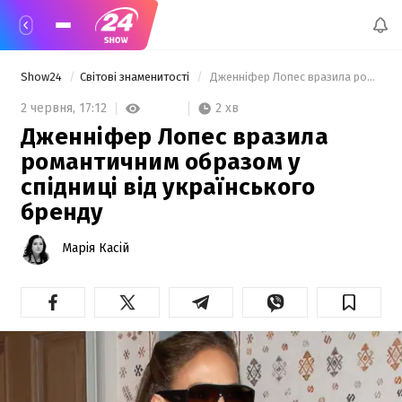
Show24
Світові знаменитості
 Дженніфер Лопес вразила романтичним образом у спідниці від українського бренду 
2 хв
2 червня,
17:12
Дженніфер Лопес вразила
романтичним образом у
спідниці від українського
бренду
Марія Касій