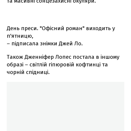
та масивні сонцезахисні окуляри.
День преси. "Офісний роман" виходить у
п'ятницю,
– підписала знімки Джей Ло.
Також Дженніфер Лопес постала в іншому
образі – світлій гіпюровій кофтинці та
чорній спідниці.