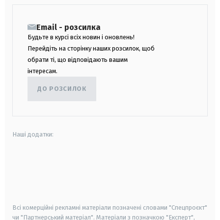
Email - розсилка
Будьте в курсі всіх новин і оновлень!
Перейдіть на сторінку наших розсилок, щоб
обрати ті, що відповідають вашим
інтересам.
ДО РОЗСИЛОК
Наші додатки:
android
apple
smart tv
samsung smart tv
Всі комерційні рекламні матеріали позначені словами "Спецпроєкт"
чи "Партнерський матеріал". Матеріали з позначкою "Експерт",