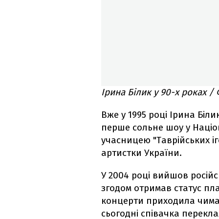
Ірина Білик у 90-х роках /
Вже у 1995 році Ірина Біл
перше сольне шоу у Націон
учасницею "Таврійських іг
артистки України.
У 2004 році вийшов росій
згодом отримав статус плат
концерти приходила чимал
сьогодні співачка перекла