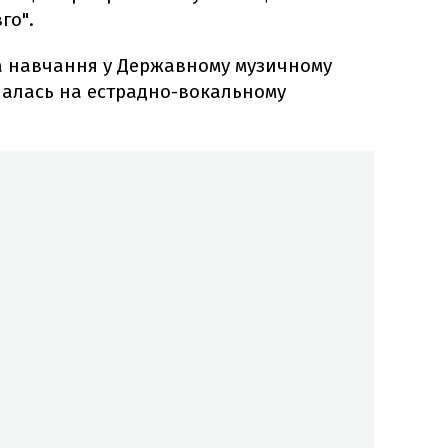
го".
ила навчання у Державному музичному
вчалась на естрадно-вокальному