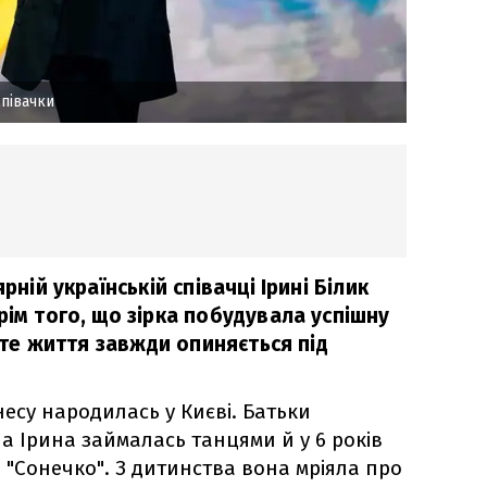
співачки
рній українській співачці Ірині Білик
рім того, що зірка побудувала успішну
исте життя завжди опиняється під
несу народилась у Києві. Батьки
а Ірина займалась танцями й у 6 років
 "Сонечко". З дитинства вона мріяла про