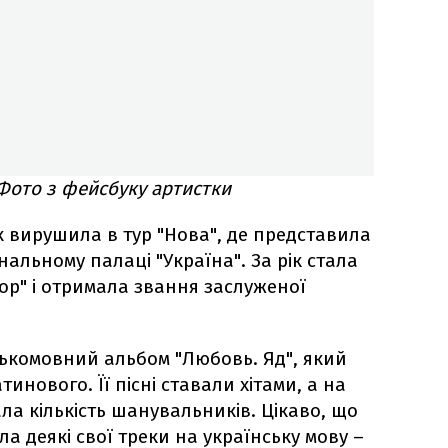
 Фото з фейсбуку артистки
ик вирушила в тур "Нова", де представила
альному палаці "Україна". За рік стала
ор" і отримала звання заслуженої
ськомовний альбом "Любовь. Яд", який
инового. Її пісні ставали хітами, а на
а кількість шанувальників. Цікаво, що
ла деякі свої треки на українську мову –