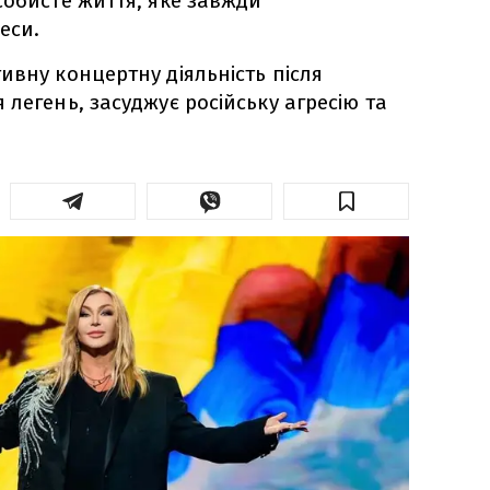
собисте життя, яке завжди
еси.
ивну концертну діяльність після
легень, засуджує російську агресію та