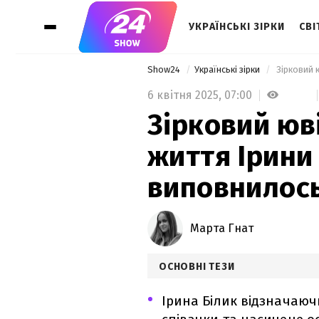
УКРАЇНСЬКІ ЗІРКИ
СВІ
Show24
Українські зірки
6 квітня 2025,
07:00
Зірковий юв
життя Ірини 
виповнилось
Марта Гнат
ОСНОВНІ ТЕЗИ
Ірина Білик відзначаючи