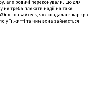
єру, але родичі переконували, що для
му не треба плекати надії на таке
w24
дізнавайтесь, як складалась кар'єра
уло у її житті та чим вона займається