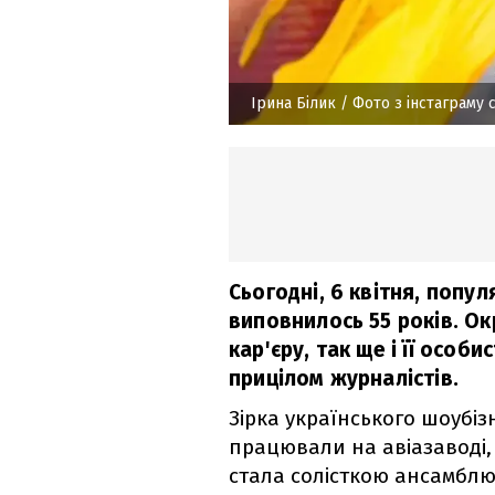
Ірина Білик
/ Фото з інстаграму 
Сьогодні, 6 квітня, популя
виповнилось 55 років. Ок
кар'єру, так ще і її особ
прицілом журналістів.
Зірка українського шоубіз
працювали на авіазаводі, 
стала солісткою ансамблю