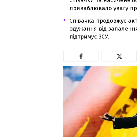
співачки та насичене о
приваблювало увагу пр
Співачка продовжує акт
одужання від запалення 
підтримує ЗСУ.