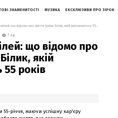
ТОВІ ЗНАМЕНИТОСТІ
МУЗИКА
ЕКСКЛЮЗИВИ ПРО ЗІРОК
 Зірковий ювілей: що відомо про життя Ірини Білик, якій виповнилось 55 років 
7 хв
ілей: що відомо про
Білик, якій
 55 років
 55-річчя, маючи успішну кар'єру