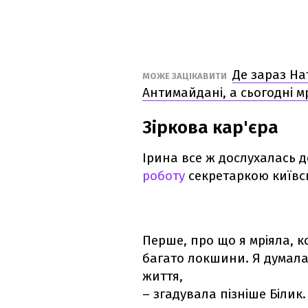
Де зараз На
МОЖЕ ЗАЦІКАВИТИ
Антимайдані, а сьогодні м
Зіркова кар'єра
Ірина все ж дослухалась д
роботу
секретаркою київс
Перше, про що я мріяла, 
багато локшини. Я думала
життя,
– згадувала пізніше Білик.