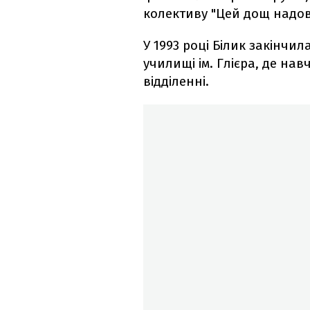
колективу "Цей дощ надов
У 1993 році Білик закінч
училищі ім. Глієра, де на
відділенні.