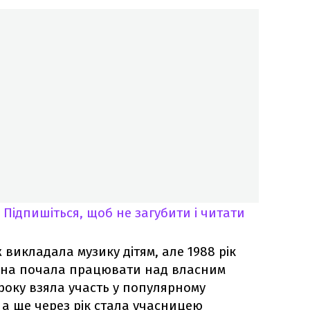
Підпишіться, щоб не загубити і читати
 викладала музику дітям, але 1988 рік
она почала працювати над власним
року взяла участь у популярному
 а ще через рік стала учасницею