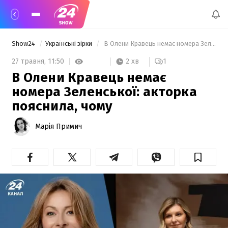
Show24
Українські зірки
 В Олени Кравець немає номера Зеленської: акторка пояснила, чому 
2 хв
27 травня,
11:50
1
В Олени Кравець немає
номера Зеленської: акторка
пояснила, чому
Марія Примич