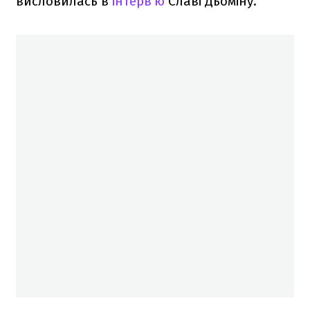
висловилась в
інтерв'ю
Славі Дьоміну.