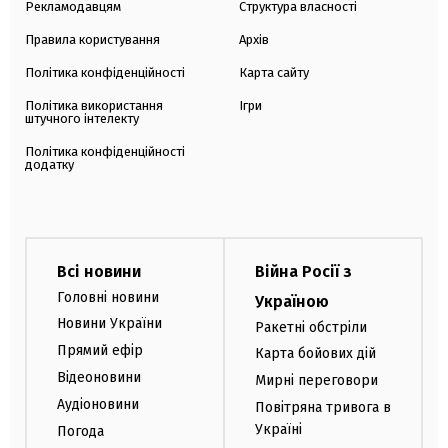
Рекламодавцям
Структура власності
Правила користування
Архів
Політика конфіденційності
Карта сайту
Політика використання
Ігри
штучного інтелекту
Політика конфіденційності
додатку
Всі новини
Війна Росії з
Головні новини
Україною
Новини України
Ракетні обстріли
Прямий ефір
Карта бойових дій
Відеоновини
Мирні переговори
Аудіоновини
Повітряна тривога в
Україні
Погода