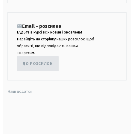
Email - розсилка
Будьте в курсі всіх новин і оновлень!
Перейдіть на сторінку наших розсилок, щоб
обрати ті, що відповідають вашим
інтересам.
ДО РОЗСИЛОК
Наші додатки:
android
apple
smart tv
samsung smart tv