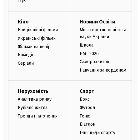
ТЦК
Кіно
Новини Освіти
Найцікавіші фільми
Міністерство освіти та
науки України
Українські фільми
Школа
Фільми на вечір
НМТ 2026
Комедії
Саморозвиток
Серіали
Навчання за кордоном
Нерухомість
Спорт
Аналітика ринку
Бокс
Купівля житла
Футбол
Тренди і натхнення
Теніс
Біатлон
Інші види спорту