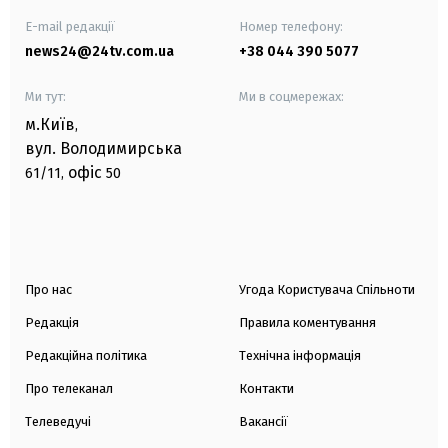
E-mail редакції
Номер телефону:
news24@24tv.com.ua
+38 044 390 5077
Ми тут:
Ми в соцмережах:
м.Київ
,
вул. Володимирська
офіс
61/11,
50
Про нас
Угода Користувача Спільноти
Редакція
Правила коментування
Редакційна політика
Технічна інформація
Про телеканал
Контакти
Телеведучі
Вакансії