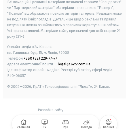
Всі комерційні рекламні матеріали позначені словами "Спецпроєкт"
чи "Партнерський матеріал". Матеріали з позначкою "Експерт",
"Позиція" відображають позицію авторів та героїв. Редакція може
не поділяти їхніх поглядів. Детальніше щодо реклами та правил
цитування можна ознайомитись в правилах користування сайтом.
Усі права захищені.
Матеріали сайту призначені для осіб старше
21
року (21+)
Онлайн-медіа «24 Канал»
пл. Галицька, буд. 15, м. Львів, 79008
Телефон
+380 (32) 229-77-77
Адреса електронної пошти —
legal@24tv.com.ua
Ідентифікатор онлайн-медіа в Реєстрі суб'єктів у сфері медіа —
R40-06057
© 2005—2026,
ПрАТ «Телерадіокомпанія "Люкс"», 24 Канал.
Розробка сайту
-
24 Канал
TV
Ігри
Погода
Кабінет