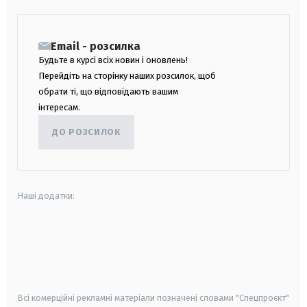
Email - розсилка
Будьте в курсі всіх новин і оновлень!
Перейдіть на сторінку наших розсилок, щоб
обрати ті, що відповідають вашим
інтересам.
ДО РОЗСИЛОК
Наші додатки:
android
apple
smart tv
samsung smart tv
Всі комерційні рекламні матеріали позначені словами "Спецпроєкт"