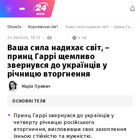
Show24
Королівські сім'ї
 Ваша сила надихає світ, – принц Гаррі щемливо звернувся до українців у річницю вторгнення 
4 хв
24 лютого,
16:13
Ваша сила надихає світ, –
принц Гаррі щемливо
звернувся до українців у
річницю вторгнення
Марія Примич
ОСНОВНІ ТЕЗИ
Принц Гаррі звернувся до українців у
четверту річницю російського
вторгнення, висловивши своє захоплення
їхньою стійкістю та мужністю.