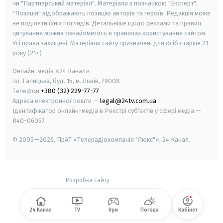
чи "Партнерський матеріал". Матеріали з позначкою "Експерт",
"Позиція" відображають позицію авторів та героїв. Редакція може
не поділяти їхніх поглядів. Детальніше щодо реклами та правил
цитування можна ознайомитись в правилах користування сайтом.
Усі права захищені.
Матеріали сайту призначені для осіб старше
21
року (21+)
Онлайн-медіа «24 Канал»
пл. Галицька, буд. 15, м. Львів, 79008
Телефон
+380 (32) 229-77-77
Адреса електронної пошти —
legal@24tv.com.ua
Ідентифікатор онлайн-медіа в Реєстрі суб'єктів у сфері медіа —
R40-06057
© 2005—2026,
ПрАТ «Телерадіокомпанія "Люкс"», 24 Канал.
Розробка сайту
-
24 Канал
TV
Ігри
Погода
Кабінет