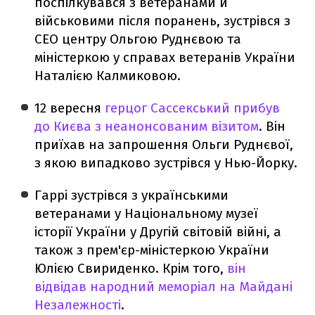
поспілкувався з ветеранами й
військовими після поранень, зустрівся з
СЕО центру Ольгою Руднєвою та
міністеркою у справах ветеранів України
Наталією Калмиковою.
12 вересня
герцог Сассекський прибув
до Києва з неанонсованим візитом
. Він
приїхав на запрошення Ольги Руднєвої,
з якою випадково зустрівся у Нью-Йорку.
Гаррі зустрівся з українськими
ветеранами у Національному музеї
історії України у Другій світовій війні, а
також з прем'єр-міністеркою України
Юлією Свириденко. Крім того,
він
відвідав народний меморіал на Майдані
Незалежності
.