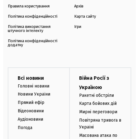
Правила користування
Архів
Політика конфіденційності
Карта сайту
Політика використання
Ігри
штучного інтелекту
Політика конфіденційності
додатку
Всі новини
Війна Росії з
Головні новини
Україною
Новини України
Ракетні обстріли
Прямий ефір
Карта бойових дій
Відеоновини
Мирні переговори
Аудіоновини
Повітряна тривога в
Україні
Погода
Масована атака по