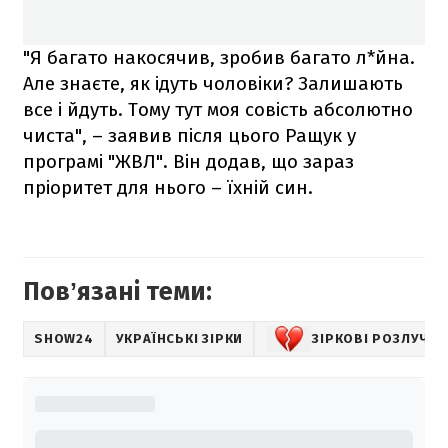
"Я багато накосячив, зробив багато л*йна.
Але знаєте, як ідуть чоловіки? Залишають
все і йдуть. Тому тут моя совість абсолютно
чиста", – заявив після цього Ращук у
програмі "ЖВЛ". Він додав, що зараз
пріоритет для нього – їхній син.
Повʼязані теми:
SHOW24
УКРАЇНСЬКІ ЗІРКИ
ЗІРКОВІ РОЗЛУЧЕ