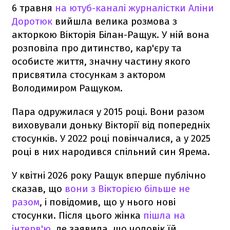
6 травня
на ютуб-каналі журналістки Аліни
Доротюк
вийшла велика розмова з
акторкою Вікторія Білан-Ращук. У ній вона
розповіла про дитинство, кар'єру та
особисте життя, значну частину якого
присвятила стосункам з актором
Володимиром Ращуком.
Пара одружилася у 2015 році. Вони разом
виховували доньку Вікторії від попередніх
стосунків. У 2022 році повінчалися, а у 2025
році в них народився спільний син Ярема.
У квітні 2026 року Ращук вперше публічно
сказав, що
вони з Вікторією більше не
разом
, і повідомив, що у нього нові
стосунки. Після цього жінка
пішла на
інтерв'ю,
де заявила, що чоловік їй