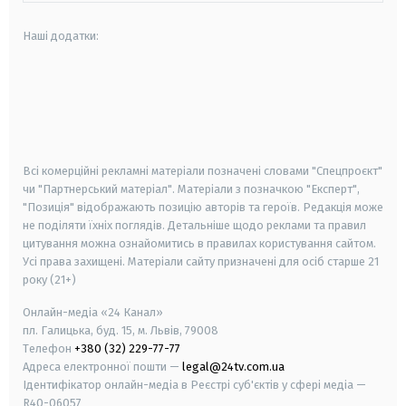
Наші додатки:
android
apple
smart tv
samsung smart tv
Всі комерційні рекламні матеріали позначені словами "Спецпроєкт"
чи "Партнерський матеріал". Матеріали з позначкою "Експерт",
"Позиція" відображають позицію авторів та героїв. Редакція може
не поділяти їхніх поглядів. Детальніше щодо реклами та правил
цитування можна ознайомитись в правилах користування сайтом.
Усі права захищені.
Матеріали сайту призначені для осіб старше
21
року (21+)
Онлайн-медіа «24 Канал»
пл. Галицька, буд. 15, м. Львів, 79008
Телефон
+380 (32) 229-77-77
Адреса електронної пошти —
legal@24tv.com.ua
Ідентифікатор онлайн-медіа в Реєстрі суб'єктів у сфері медіа —
R40-06057