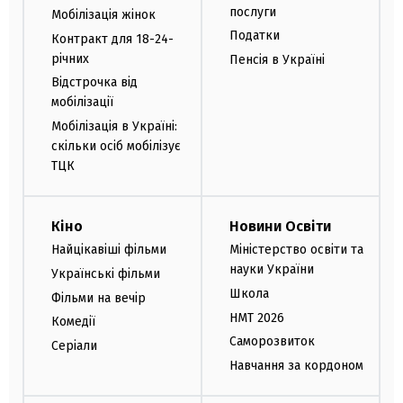
послуги
Мобілізація жінок
Податки
Контракт для 18-24-
річних
Пенсія в Україні
Відстрочка від
мобілізації
Мобілізація в Україні:
скільки осіб мобілізує
ТЦК
Кіно
Новини Освіти
Найцікавіші фільми
Міністерство освіти та
науки України
Українські фільми
Школа
Фільми на вечір
НМТ 2026
Комедії
Саморозвиток
Серіали
Навчання за кордоном