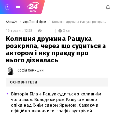
Show24
Українські зірки
 Колишня дружина Ращука розкрила, через що судиться з актором і яку правду про нього дізналась 
3 хв
16 травня,
12:58
Колишня дружина Ращука
розкрила, через що судиться з
актором і яку правду про
нього дізналась
Софія Хомишин
ОСНОВНІ ТЕЗИ
Вікторія Білан-Ращук судиться з колишнім
чоловіком Володимиром Ращуком щодо
опіки над їхнім сином Яремою, бажаючи
офіційно визначити графік зустрічей