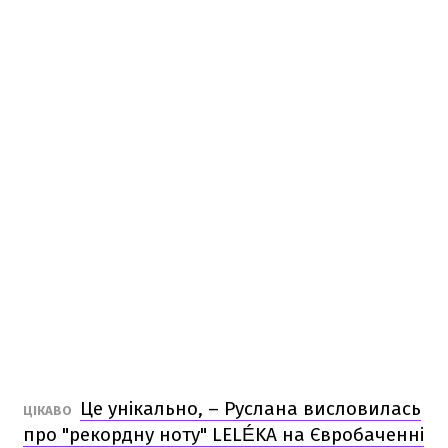
Це унікально, – Руслана висловилась
ЦІКАВО
про "рекордну ноту" LELÉKA на Євробаченні