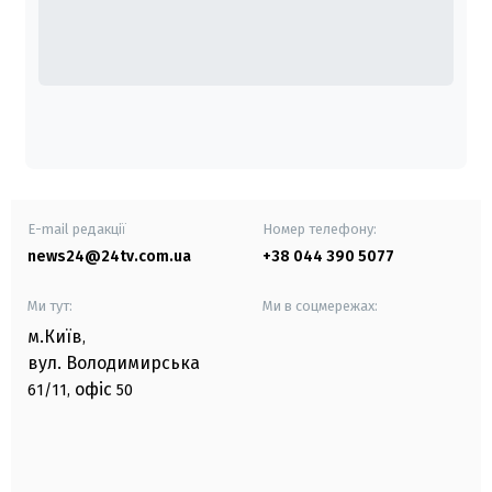
E-mail редакції
Номер телефону:
news24@24tv.com.ua
+38 044 390 5077
Ми тут:
Ми в соцмережах:
м.Київ
,
вул. Володимирська
офіс
61/11,
50