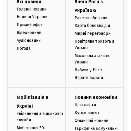
Всі новини
Війна Росії з
Головні новини
Україною
Новини України
Ракетні обстріли
Прямий ефір
Карта бойових дій
Відеоновини
Мирні переговори
Аудіоновини
Повітряна тривога в
Україні
Погода
Масована атака по
Україні
Вибухи у Росії
Втрати ворога
Мобілізація в
Новини економіки
Ціна нафти
Україні
Курси валют
Звільнення з військової
служби
Фінансові новини
Мобілізація 50+
Тарифи на комунальні