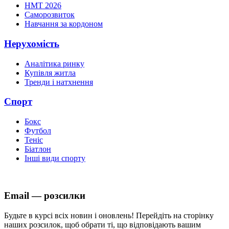
НМТ 2026
Саморозвиток
Навчання за кордоном
Нерухомість
Аналітика ринку
Купівля житла
Тренди і натхнення
Спорт
Бокс
Футбол
Теніс
Біатлон
Інші види спорту
Email — розсилки
Будьте в курсі всіх новин і оновлень! Перейдіть на сторінку
наших розсилок, щоб обрати ті, що відповідають вашим