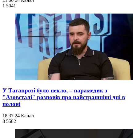
21:00
24 Канал
1 504
1
У Таганрозі було пекло, – парамедик з
"Азовсталі" розповів про найстрашніші дні в
полоні
18:37
24 Канал
8 558
2