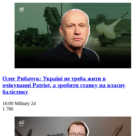
Олег Рибачук: Україні не треба жити в
очікуванні Patriot, а зробити ставку на власну
балістику
16:00
Military 24
1 786