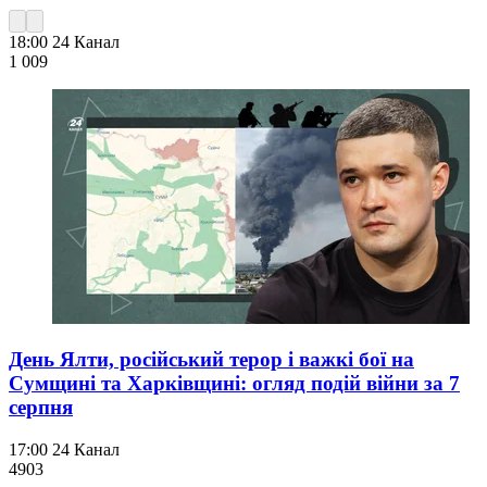
18:00
24 Канал
1 009
День Ялти, російський терор і важкі бої на
Сумщині та Харківщині: огляд подій війни за 7
серпня
17:00
24 Канал
490
3