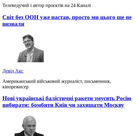
Телеведучий і автор проєктів на 24 Каналі
Світ без ООН уже настав, просто ми цього ще не
визнали
Девід Акс
Американський військовий журналіст, письменник,
кінорежисер
Нові українські балістичні ракети змусять Росію
вибирати: бомбити Київ чи захищати Москву