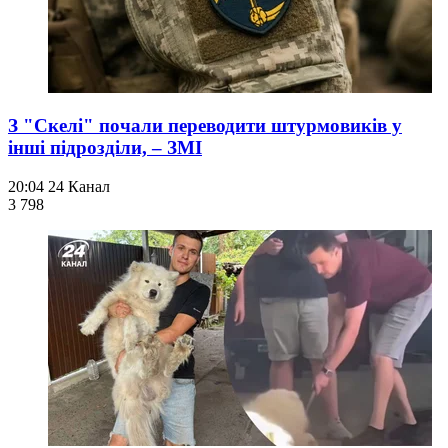
З "Скелі" почали переводити штурмовиків у
інші підрозділи, – ЗМІ
20:04
24 Канал
3 798