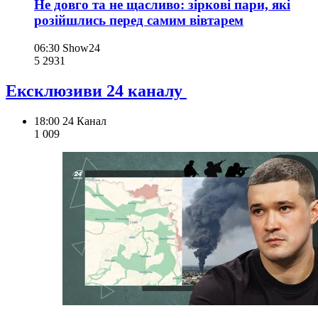
Не довго та не щасливо: зіркові пари, які
розійшлись перед самим вівтарем
06:30
Show24
5 293
1
Ексклюзиви 24 каналу
18:00
24 Канал
1 009