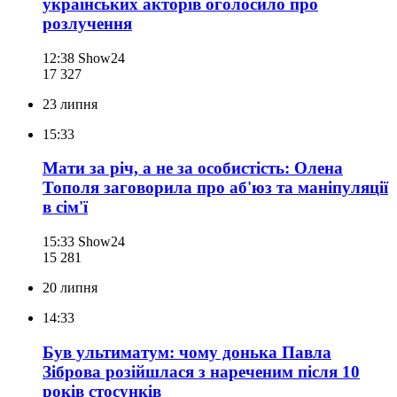
українських акторів оголосило про
розлучення
12:38
Show24
17 327
23 липня
15:33
Мати за річ, а не за особистість: Олена
Тополя заговорила про аб'юз та маніпуляції
в сім'ї
15:33
Show24
15 281
20 липня
14:33
Був ультиматум: чому донька Павла
Зіброва розійшлася з нареченим після 10
років стосунків