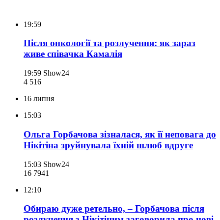
19:59
Після онкології та розлучення: як зараз
живе співачка Камалія
19:59
Show24
4 516
16 липня
15:03
Ольга Горбачова зізналася, як її неповага до
Нікітіна зруйнувала їхній шлюб вдруге
15:03
Show24
16 794
1
12:10
Обираю дуже ретельно, – Горбачова після
розлучення з Нікітіним заговорила про нові