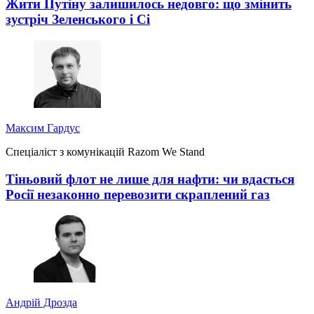
Жити Путіну залишилось недовго: що змінить
зустріч Зеленського і Сі
Максим Гардус
Спеціаліст з комунікацій Razom We Stand
Тіньовий флот не лише для нафти: чи вдасться
Росії незаконно перевозити скраплений газ
Андрій Дрозда