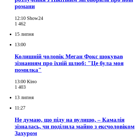
романи
12:10
Show24
1 462
15 липня
13:00
Колишній чоловік Меган Фокс шокував
зізнанням про їхній шлюб: "Це була моя
помилка"
13:00
Кіно
1 403
13 липня
11:27
Не думаю, що піду на вулицю, – Камалія
зізналась, чи поділила майно з ексчоловіком
Захуром