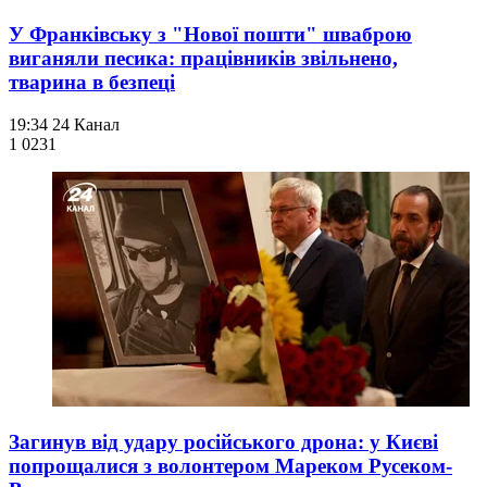
У Франківську з "Нової пошти" шваброю
виганяли песика: працівників звільнено,
тварина в безпеці
19:34
24 Канал
1 023
1
Загинув від удару російського дрона: у Києві
попрощалися з волонтером Мареком Русеком-