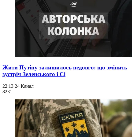
Жити Путіну залишилось недовго: що змінить
зустріч Зеленського і Сі
22:13
24 Канал
823
1