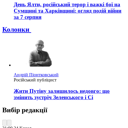
День Ялти, російський терор і важкі бої на
Сумщині та Харківщині: огляд подій війни
за 7 серпня
Колонки
Андрій Піонтковський
Російський публіцист
Жити Путіну залишилось недовго: що
змінить зустріч Зеленського і Сі
Вибір редакції