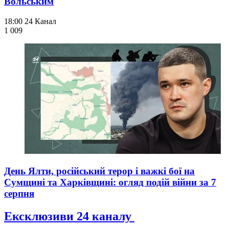
Вольським
18:00
24 Канал
1 009
День Ялти, російський терор і важкі бої на
Сумщині та Харківщині: огляд подій війни за 7
серпня
Ексклюзиви 24 каналу