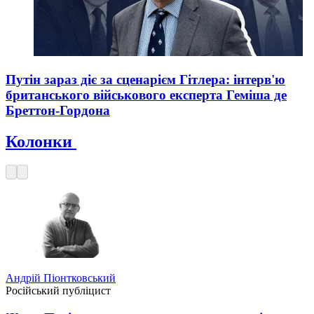
Путін зараз діє за сценарієм Гітлера: інтерв'ю
британського військового експерта Геміша де
Бреттон-Гордона
Колонки
Андрій Піонтковський
Російський публіцист