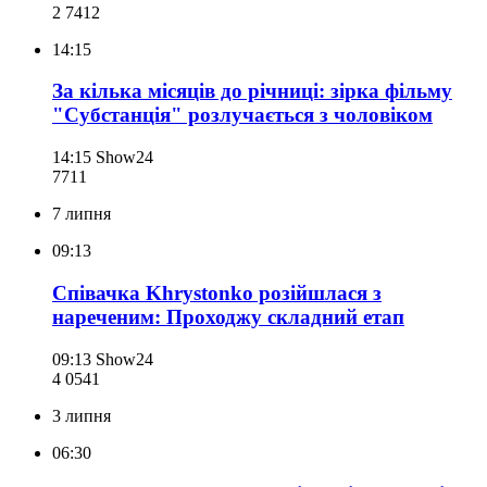
2 741
2
14:15
За кілька місяців до річниці: зірка фільму
"Субстанція" розлучається з чоловіком
14:15
Show24
771
1
7 липня
09:13
Співачка Khrystonko розійшлася з
нареченим: Проходжу складний етап
09:13
Show24
4 054
1
3 липня
06:30