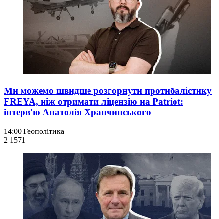
Ми можемо швидше розгорнути протибалістику
FREYA, ніж отримати ліцензію на Patriot:
інтерв'ю Анатолія Храпчинського
14:00
Геополітика
2 157
1