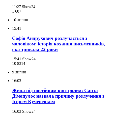
11:27
Show24
1 607
10 липня
15:41
Софія Андрухович розлучається з
чоловіком: історія кохання письменників,
яка тривала 22 роки
15:41
Show24
10 831
4
9 липня
16:03
Жила під постійним контролем: Санта
Дімопулос назвала причину розлучення з
Ігорем Кучеренком
16:03
Show24