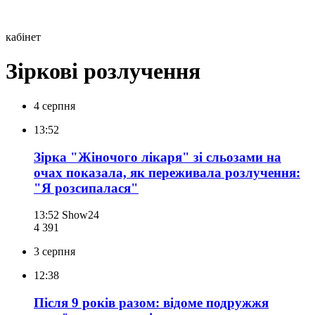
кабінет
Зіркові розлучення
4 серпня
13:52
Зірка "Жіночого лікаря" зі сльозами на
очах показала, як переживала розлучення:
"Я розсипалася"
13:52
Show24
4 391
3 серпня
12:38
Після 9 років разом: відоме подружжя