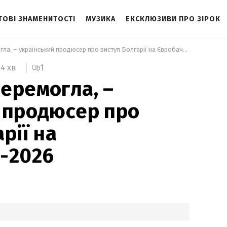
ТОВІ ЗНАМЕНИТОСТІ
МУЗИКА
ЕКСКЛЮЗИВИ ПРО ЗІРОК
 Заслужено перемогла, – український продюсер про виступ Болгарії на Євробаченні-2026 
1
4 хв
еремогла, –
 продюсер про
рії на
-2026