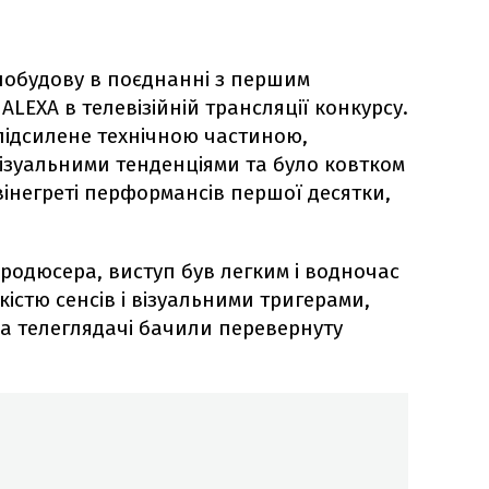
 побудову в поєднанні з першим
LEXA в телевізійній трансляції конкурсу.
підсилене технічною частиною,
візуальними тенденціями та було ковтком
вінегреті перформансів першої десятки,
родюсера, виступ був легким і водночас
істю сенсів і візуальними тригерами,
а телеглядачі бачили перевернуту