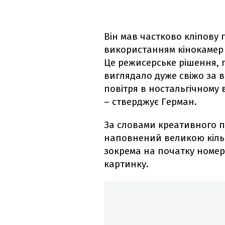
Він мав частково кліпову
використанням кінокамер A
Це режисерське рішення, 
виглядало дуже свіжо за 
повітря в ностальгічному 
– стверджує Герман.
За словами креативного п
наповнений великою кільк
зокрема на початку номер
картинку.