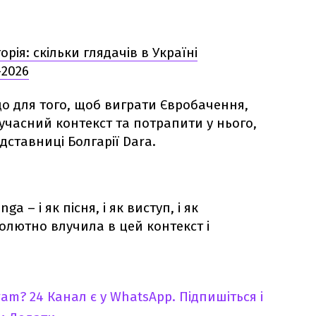
рія: скільки глядачів в Україні
2026
о для того, щоб виграти Євробачення,
сучасний контекст та потрапити у нього,
ставниці Болгарії Dara.
a – і як пісня, і як виступ, і як
олютно влучила в цей контекст і
ram?
24 Канал є у WhatsApp. Підпишіться і