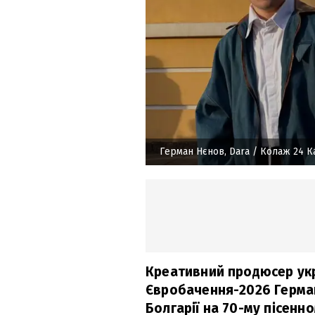
Герман Нєнов, Dara
/ Колаж 24 К
Креативний продюсер укр
Євробачення-2026 Герма
Болгарії на 70-му пісенн