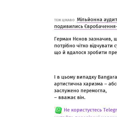
Мільйонна аудито
ТЕЖ ЦІКАВО
подивились Євробачення-
Герман Нєнов зазначив, щ
потрібно чітко відчувати 
що й вдалося зробити пред
І в цьому випадку Bangarang
артистична харизма – абс
заслужено перемогла,
– вважає він.
Не користуєтесь Teleg