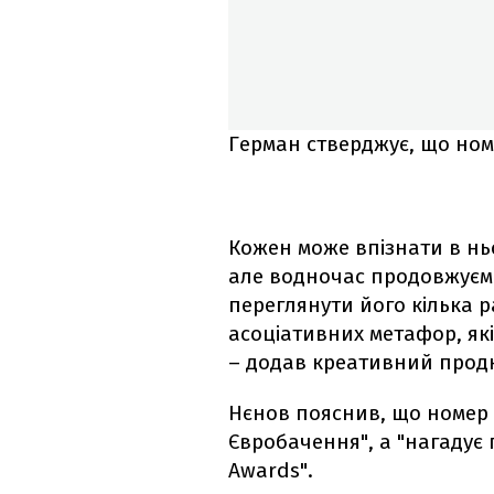
Герман стверджує, що номе
Кожен може впізнати в ньо
але водночас продовжуєм
переглянути його кілька р
асоціативних метафор, як
– додав креативний прод
Нєнов пояснив, що номер
Євробачення", а "нагадує
Awards".