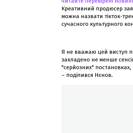
читайте перевірені новин
Креативний продюсер зая
можна назвати тікток-тре
сучасного культурного кон
Я не вважаю цей виступ п
закладено не менше сенсів
"серйозних" постановках, 
– поділився Нєнов.