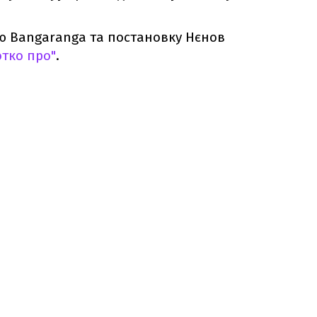
ю Bangaranga та постановку Нєнов
отко про"
.