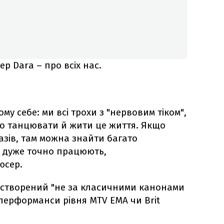
р Dara – про всіх нас.
му себе: ми всі трохи з "нервовим тіком",
о танцювати й жити це життя. Якщо
азів, там можна знайти багато
і дуже точно працюють,
юсер.
 створений "не за класичними канонами
 перформанси рівня MTV EMA чи Brit