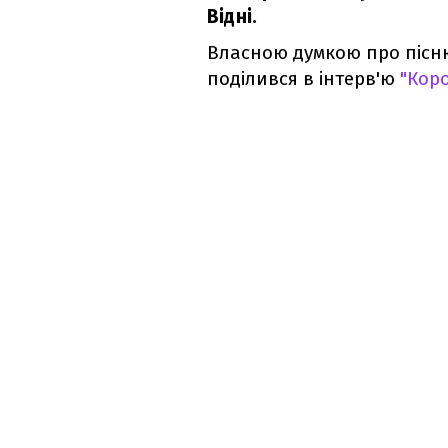
Відні.
Власною думкою про пісн
поділився в інтерв'ю
"Кор