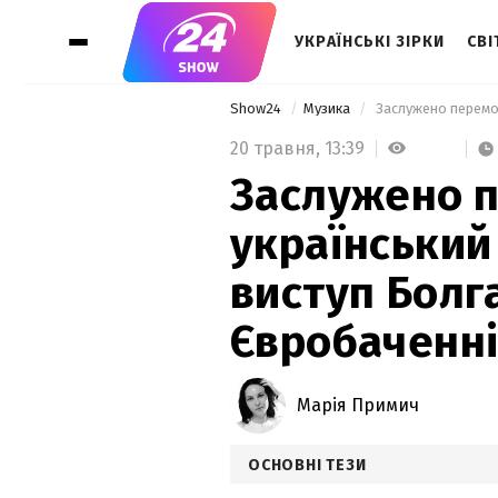
УКРАЇНСЬКІ ЗІРКИ
СВІ
Show24
Музика
20 травня,
13:39
Заслужено п
український
виступ Болга
Євробаченні
Марія Примич
ОСНОВНІ ТЕЗИ