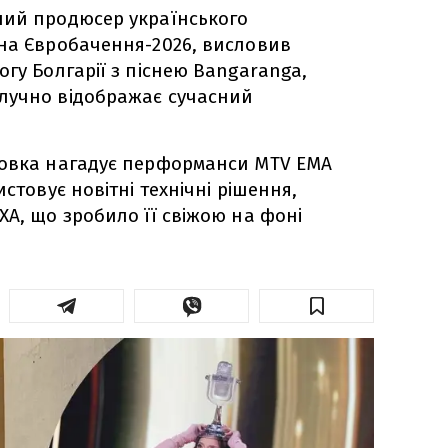
ний продюсер українського
на Євробачення-2026, висловив
гу Болгарії з піснею Bangaranga,
лучно відображає сучасний
новка нагадує перформанси MTV EMA
истовує новітні технічні рішення,
XA, що зробило її свіжою на фоні