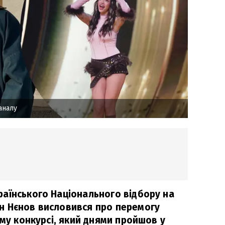
аналу
аїнського Національного відбору на
н Нєнов висловився про перемогу
ому конкурсі, який днями пройшов у