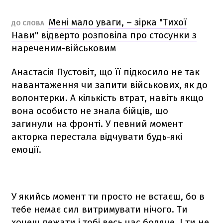
Мені мало уваги, – зірка "Тихої
ДО СЛОВА
Нави" відверто розповіла про стосунки з
нареченим-військовим
Анастасія Пустовіт, що її підкосило не так
навантаження чи запити військових, як до
волонтерки. А кількість втрат, навіть якщо
вона особисто не знала бійців, що
загинули на фронті. У певний момент
акторка перестала відчувати будь-які
емоції.
У якийсь момент ти просто не встаєш, бо в
тебе немає сил витримувати нічого. Ти
хочеш лежати і тобі весь час боляче. І ти не