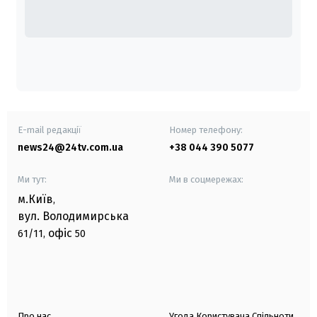
E-mail редакції
Номер телефону:
news24@24tv.com.ua
+38 044 390 5077
Ми тут:
Ми в соцмережах:
м.Київ
,
вул. Володимирська
офіс
61/11,
50
Про нас
Угода Користувача Спільноти