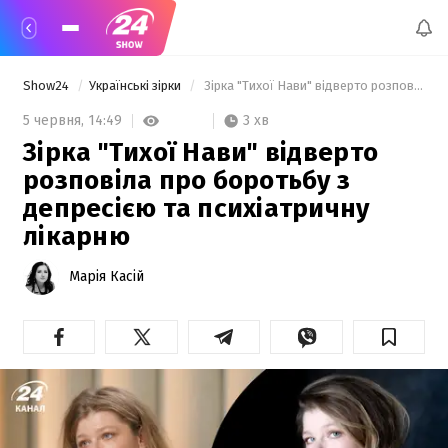
Show24
Українські зірки
 Зірка "Тихої Нави" відверто розповіла про боротьбу з депресією та психіатричну лікарню 
3 хв
5 червня,
14:49
Зірка "Тихої Нави" відверто
розповіла про боротьбу з
депресією та психіатричну
лікарню
Марія Касій