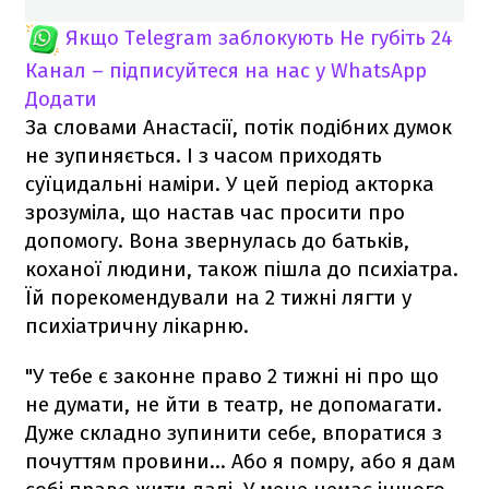
Якщо Telegram заблокують
Не губіть 24
Канал – підписуйтеся на нас у WhatsApp
Додати
За словами Анастасії, потік подібних думок
не зупиняється. І з часом приходять
суїцидальні наміри. У цей період акторка
зрозуміла, що настав час просити про
допомогу. Вона звернулась до батьків,
коханої людини, також пішла до психіатра.
Їй порекомендували на 2 тижні лягти у
психіатричну лікарню.
"У тебе є законне право 2 тижні ні про що
не думати, не йти в театр, не допомагати.
Дуже складно зупинити себе, впоратися з
почуттям провини... Або я помру, або я дам