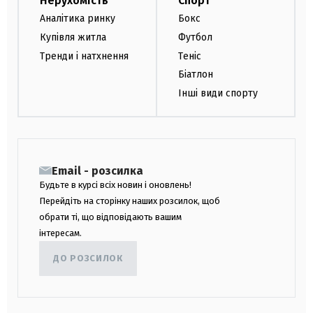
Нерухомість
Спорт
Аналітика ринку
Бокс
Купівля житла
Футбол
Тренди і натхнення
Теніс
Біатлон
Інші види спорту
Email - розсилка
Будьте в курсі всіх новин і оновлень!
Перейдіть на сторінку наших розсилок, щоб
обрати ті, що відповідають вашим
інтересам.
ДО РОЗСИЛОК