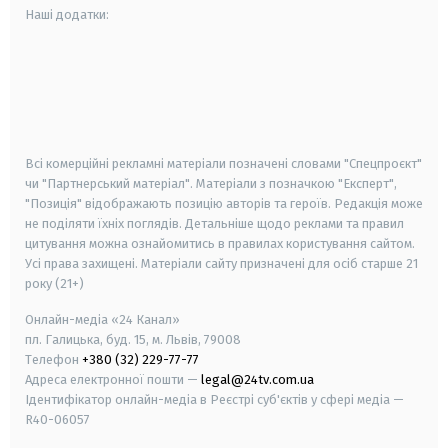
Наші додатки:
android
apple
smart tv
samsung smart tv
Всі комерційні рекламні матеріали позначені словами "Спецпроєкт"
чи "Партнерський матеріал". Матеріали з позначкою "Експерт",
"Позиція" відображають позицію авторів та героїв. Редакція може
не поділяти їхніх поглядів. Детальніше щодо реклами та правил
цитування можна ознайомитись в правилах користування сайтом.
Усі права захищені.
Матеріали сайту призначені для осіб старше
21
року (21+)
Онлайн-медіа «24 Канал»
пл. Галицька, буд. 15, м. Львів, 79008
Телефон
+380 (32) 229-77-77
Адреса електронної пошти —
legal@24tv.com.ua
Ідентифікатор онлайн-медіа в Реєстрі суб'єктів у сфері медіа —
R40-06057