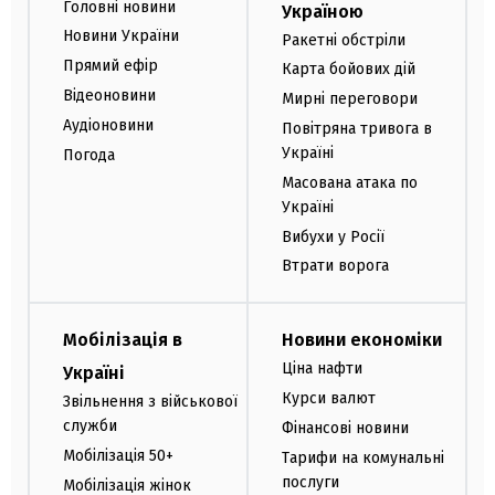
Головні новини
Україною
Новини України
Ракетні обстріли
Прямий ефір
Карта бойових дій
Відеоновини
Мирні переговори
Аудіоновини
Повітряна тривога в
Україні
Погода
Масована атака по
Україні
Вибухи у Росії
Втрати ворога
Мобілізація в
Новини економіки
Ціна нафти
Україні
Курси валют
Звільнення з військової
служби
Фінансові новини
Мобілізація 50+
Тарифи на комунальні
послуги
Мобілізація жінок