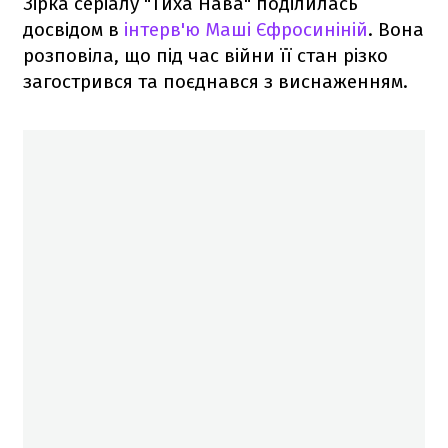
Зірка серіалу "Тиха Нава" поділилась
досвідом в
інтерв'ю Маші Єфросиніній
. Вона
розповіла, що під час війни її стан різко
загострився та поєднався з виснаженням.