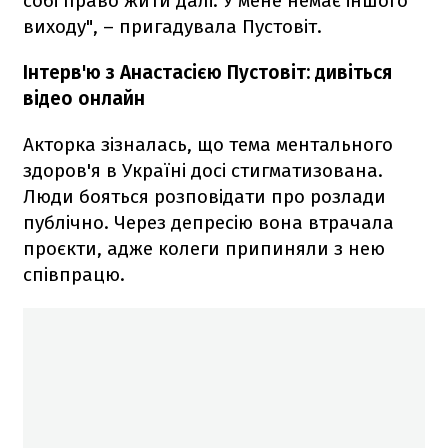
собі право жити далі. У мене немає іншого
виходу", – пригадувала Пустовіт.
Інтерв'ю з Анастасією Пустовіт: дивіться
відео онлайн
Акторка зізналась, що тема ментального
здоров'я в Україні досі стигматизована.
Люди бояться розповідати про розлади
публічно. Через депресію вона втрачала
проєкти, адже колеги припиняли з нею
співпрацю.