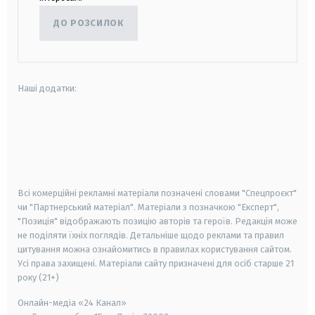
ДО РОЗСИЛОК
Наші додатки:
android
apple
smart tv
samsung smart tv
Всі комерційні рекламні матеріали позначені словами "Спецпроєкт"
чи "Партнерський матеріал". Матеріали з позначкою "Експерт",
"Позиція" відображають позицію авторів та героїв. Редакція може
не поділяти їхніх поглядів. Детальніше щодо реклами та правил
цитування можна ознайомитись в правилах користування сайтом.
Усі права захищені.
Матеріали сайту призначені для осіб старше
21
року (21+)
Онлайн-медіа «24 Канал»