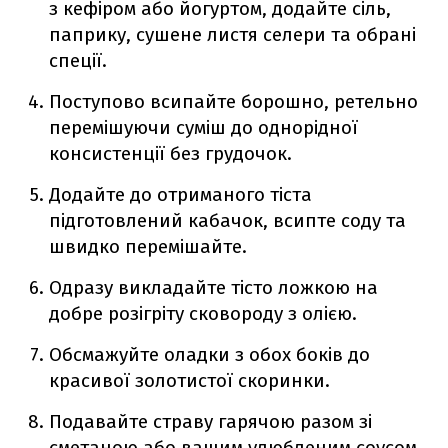
з кефіром або йогуртом, додайте сіль,
паприку, сушене листя селери та обрані
спеції.
Поступово всипайте борошно, ретельно
перемішуючи суміш до однорідної
консистенції без грудочок.
Додайте до отриманого тіста
підготовлений кабачок, всипте соду та
швидко перемішайте.
Одразу викладайте тісто ложкою на
добре розігріту сковороду з олією.
Обсмажуйте оладки з обох боків до
красивої золотистої скоринки.
Подавайте страву гарячою разом зі
сметаною або вашим улюбленим соусом.