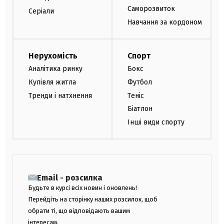
Саморозвиток
Серіали
Навчання за кордоном
Нерухомість
Спорт
Аналітика ринку
Бокс
Купівля житла
Футбол
Тренди і натхнення
Теніс
Біатлон
Інші види спорту
Email - розсилка
Будьте в курсі всіх новин і оновлень!
Перейдіть на сторінку наших розсилок, щоб
обрати ті, що відповідають вашим
інтересам.