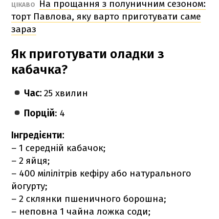
На прощання з полуничним сезоном:
ЦІКАВО
торт Павлова, яку варто приготувати саме
зараз
Як приготувати оладки з
кабачка?
Час:
25 хвилин
Порцій
: 4
Інгредієнти:
– 1 середній кабачок;
– 2 яйця;
– 400 мілілітрів кефіру або натурального
йогурту;
– 2 склянки пшеничного борошна;
– неповна 1 чайна ложка соди;