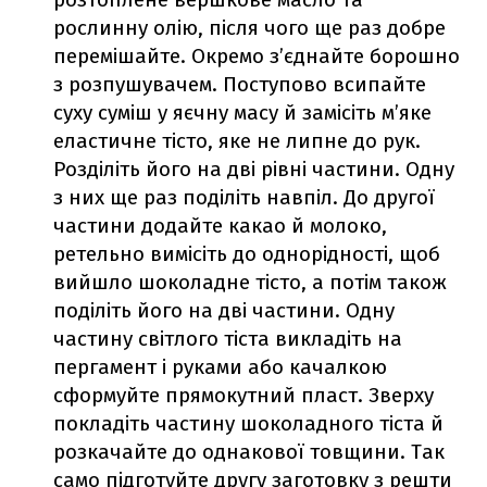
рослинну олію, після чого ще раз добре
перемішайте. Окремо з’єднайте борошно
з розпушувачем. Поступово всипайте
суху суміш у яєчну масу й замісіть м’яке
еластичне тісто, яке не липне до рук.
Розділіть його на дві рівні частини. Одну
з них ще раз поділіть навпіл. До другої
частини додайте какао й молоко,
ретельно вимісіть до однорідності, щоб
вийшло шоколадне тісто, а потім також
поділіть його на дві частини. Одну
частину світлого тіста викладіть на
пергамент і руками або качалкою
сформуйте прямокутний пласт. Зверху
покладіть частину шоколадного тіста й
розкачайте до однакової товщини. Так
само підготуйте другу заготовку з решти