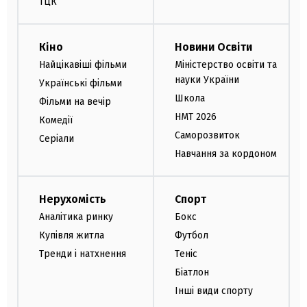
ТЦК
Кіно
Новини Освіти
Найцікавіші фільми
Міністерство освіти та
науки України
Українські фільми
Школа
Фільми на вечір
НМТ 2026
Комедії
Саморозвиток
Серіали
Навчання за кордоном
Нерухомість
Спорт
Аналітика ринку
Бокс
Купівля житла
Футбол
Тренди і натхнення
Теніс
Біатлон
Інші види спорту