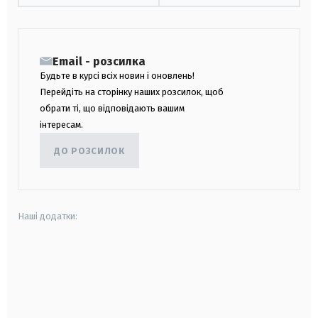
Email - розсилка
Будьте в курсі всіх новин і оновлень!
Перейдіть на сторінку наших розсилок, щоб
обрати ті, що відповідають вашим
інтересам.
ДО РОЗСИЛОК
Наші додатки:
android
apple
smart tv
samsung smart tv