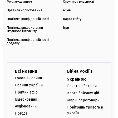
Рекламодавцям
Структура власності
Правила користування
Архів
Політика конфіденційності
Карта сайту
Політика використання
Ігри
штучного інтелекту
Політика конфіденційності
додатку
Всі новини
Війна Росії з
Головні новини
Україною
Новини України
Ракетні обстріли
Прямий ефір
Карта бойових дій
Відеоновини
Мирні переговори
Аудіоновини
Повітряна тривога в
Україні
Погода