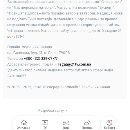
Всі комерційні рекламні матеріали позначені словами "Спецпроєкт"
чи "Партнерський матеріал". Матеріали з позначкою "Експерт",
"Позиція" відображають позицію авторів та героїв. Редакція може
не поділяти їхніх поглядів. Детальніше щодо реклами та правил
цитування можна ознайомитись в правилах користування сайтом.
Усі права захищені.
Матеріали сайту призначені для осіб старше
21
року (21+)
Онлайн-медіа «24 Канал»
пл. Галицька, буд. 15, м. Львів, 79008
Телефон
+380 (32) 229-77-77
Адреса електронної пошти —
legal@24tv.com.ua
Ідентифікатор онлайн-медіа в Реєстрі суб'єктів у сфері медіа —
R40-06057
© 2005—2026,
ПрАТ «Телерадіокомпанія "Люкс"», 24 Канал.
Розробка сайту
-
24 Канал
TV
Ігри
Погода
Кабінет