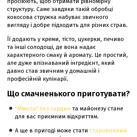
просіюють, щоб отримати рівномірну
структуру. Саме завдяки такій обробці
кокосова стружка набуває звичного
вигляду і добре підходить для різних страв.
Її додають у креми, тісто, цукерки, печиво
та інші солодощі, де вона надає
характерного смаку й аромату. Це простий,
але дуже впізнаваний інгредієнт, який
давно став звичним у домашній і
професійній кулінарії.
Що смачненького приготувати?
"Мімоза" без сардин
та майонезу стане
для вас приємним відкриттям.
А ще в пригоді може стати
старовинний