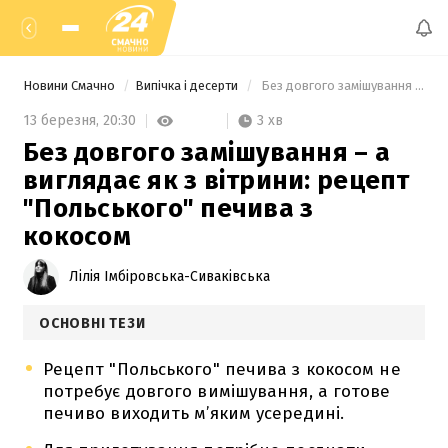
Новини Смачно
Випічка і десерти
 Без довгого замішування – а виглядає як з вітрини: рецепт "Польського" печива з кокосом 
3 хв
13 березня,
20:30
Без довгого замішування – а
виглядає як з вітрини: рецепт
"Польського" печива з
кокосом
Лілія Імбіровська-Сиваківська
ОСНОВНІ ТЕЗИ
Рецепт "Польського" печива з кокосом не
потребує довгого вимішування, а готове
печиво виходить м’яким усередині.