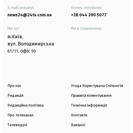
E-mail редакції
Номер телефону:
news24@24tv.com.ua
+38 044 390 5077
Ми тут:
Ми в соцмережах:
м.Київ
,
вул. Володимирська
офіс
61/11,
50
Про нас
Угода Користувача Спільноти
Редакція
Правила коментування
Редакційна політика
Технічна інформація
Про телеканал
Контакти
Телеведучі
Вакансії