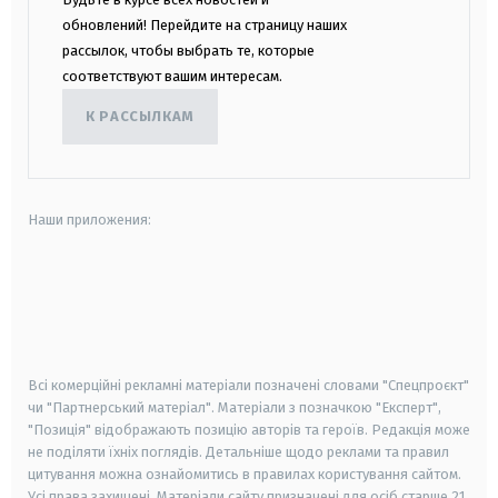
обновлений! Перейдите на страницу наших
рассылок, чтобы выбрать те, которые
соответствуют вашим интересам.
К РАССЫЛКАМ
Наши приложения:
android
apple
smart tv
samsung smart tv
Всі комерційні рекламні матеріали позначені словами "Спецпроєкт"
чи "Партнерський матеріал". Матеріали з позначкою "Експерт",
"Позиція" відображають позицію авторів та героїв. Редакція може
не поділяти їхніх поглядів. Детальніше щодо реклами та правил
цитування можна ознайомитись в правилах користування сайтом.
Усі права захищені.
Матеріали сайту призначені для осіб старше
21