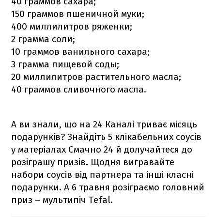
40 граммов сахара;
150 граммов пшеничной муки;
400 миллилитров ряженки;
2 грамма соли;
10 граммов ванильного сахара;
3 грамма пищевой соды;
20 миллилитров растительного масла;
40 граммов сливочного масла.
А ви знали, що на 24 Каналі триває місяць
подарунків? Знайдіть 5 клікабельних соусів
у матеріалах Смачно 24 й долучайтеся до
розіграшу призів. Щодня вигравайте
набори соусів від партнера та інші класні
подарунки. А 6 травня розіграємо головний
приз – мультипіч Tefal.