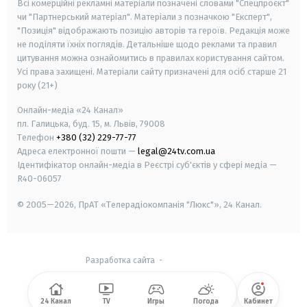
Всі комерційні рекламні матеріали позначені словами "Спецпроєкт"
чи "Партнерський матеріал". Матеріали з позначкою "Експерт",
"Позиція" відображають позицію авторів та героїв. Редакція може
не поділяти їхніх поглядів. Детальніше щодо реклами та правил
цитування можна ознайомитись в правилах користування сайтом.
Усі права захищені.
Матеріали сайту призначені для осіб старше
21
року (21+)
Онлайн-медіа «24 Канал»
пл. Галицька, буд. 15, м. Львів, 79008
Телефон
+380 (32) 229-77-77
Адреса електронної пошти —
legal@24tv.com.ua
Ідентифікатор онлайн-медіа в Реєстрі суб'єктів у сфері медіа —
R40-06057
© 2005—2026,
ПрАТ «Телерадіокомпанія "Люкс"», 24 Канал.
Разработка сайта
-
24 Канал
TV
Игры
Погода
Кабинет