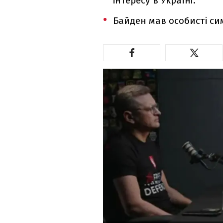
інтересу в Україні.
Байден мав особисті сим