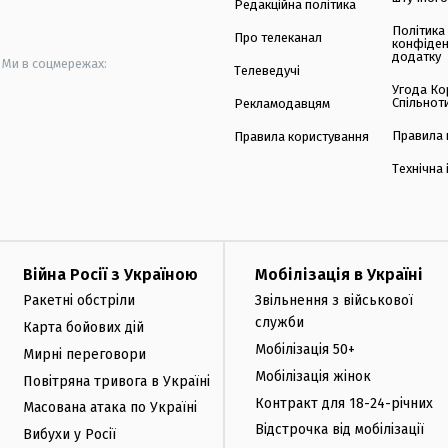
Редакційна політика
Політика
Про телеканал
конфіден
додатку
Ми в соцмережах:
Телеведучі
Угода Ко
Спільнот
Рекламодавцям
Правила 
Правила користування
Технічна
Війна Росії з Україною
Мобілізація в Україні
Ракетні обстріли
Звільнення з військової
служби
Карта бойових дій
Мобілізація 50+
Мирні переговори
Мобілізація жінок
Повітряна тривога в Україні
Контракт для 18-24-річних
Масована атака по Україні
Відстрочка від мобілізації
Вибухи у Росії