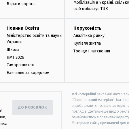
Мобілізація в Україні: скільк
Втрати ворога
осіб мобілізує ТЦК
Новини Освіти
Нерухомість
Міністерство освіти та науки
Аналітика ринку
України
Купівля житла
Школа
Тренди і натхнення
НМТ 2026
Саморозвиток
Навчання за кордоном
Всі комерційні рекламні матеріал
"Партнерський матеріал". Матеріа
відображають позицію авторів та 
ДО РОЗСИЛОК
ь!
поглядів. Детальніше щодо рекл
лок,
ознайомитись в правилах користу
Матеріали сайту призначені для 
ашим