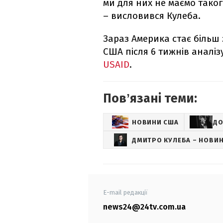
ми для них не маємо тако
– висловився Кулеба.
Зараз Америка стає більш
США після 6 тижнів аналіз
USAID
.
Повʼязані теми:
НОВИНИ США
ДО
ДМИТРО КУЛЕБА – НОВИ
E-mail редакції
news24@24tv.com.ua