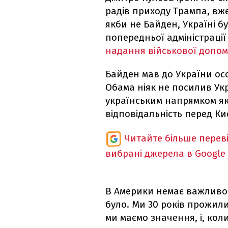
радів приходу Трампа, вж
якби не Байден, Україні б
попередньої адміністрації
надання військової допо
Байден мав до України осо
Обама ніяк не посилив Укр
українським напрямком як
відповідальність перед Ки
Читайте більше перев
вибрані джерела в Google
В Америки немає важливо ж
було. Ми 30 років прожили 
ми маємо значення, і, кол