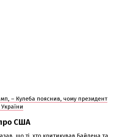
мп, – Кулеба пояснив, чому президент
 України
про США
азав, що ті, хто критикував Байдена та