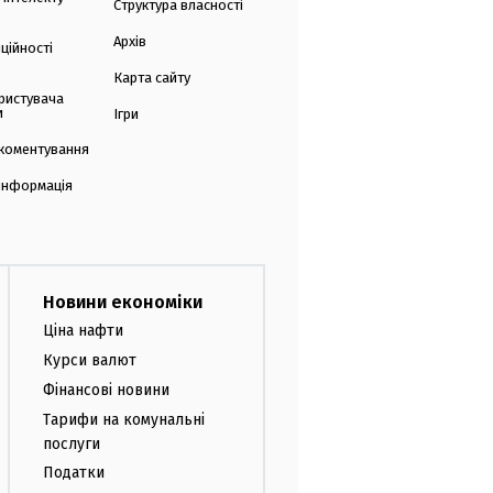
Структура власності
Архів
ційності
Карта сайту
ристувача
и
Ігри
коментування
 інформація
Новини економіки
Ціна нафти
Курси валют
Фінансові новини
Тарифи на комунальні
послуги
Податки