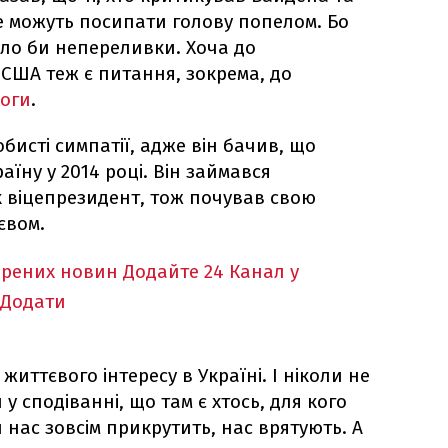
е можуть посипати голову попелом. Бо
уло би непереливки. Хоча до
 США теж є питання, зокрема, до
моги
.
бисті симпатії, адже він бачив, що
аїну у 2014 році. Він займався
 віцепрезидент, тож почував свою
євом.
ірених новин
Додайте 24 Канал у
Додати
иттєвого інтересу в Україні. І ніколи не
у сподіванні, що там є хтось, для кого
и нас зовсім прикрутить, нас врятують. А