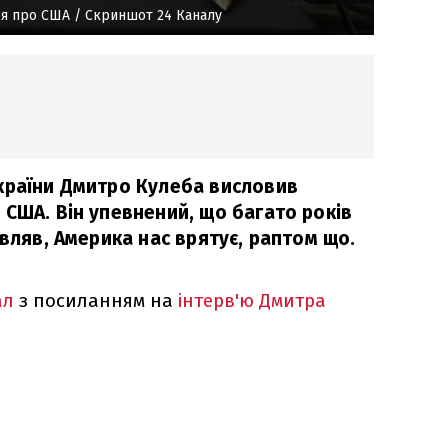
ся про США
/ Скриншот 24 Каналу
країни Дмитро Кулеба висловив
 США. Він упевнений, що багато років
овляв, Америка нас врятує, раптом що.
ал
з посиланням на
інтерв'ю Дмитра