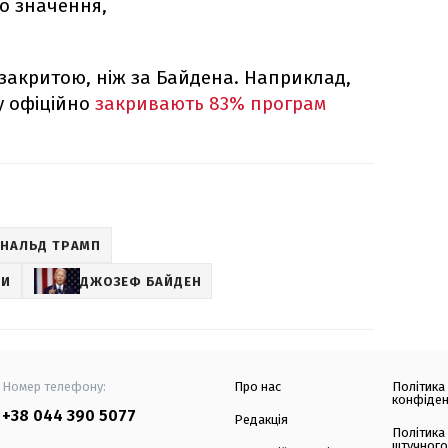
го значення,
 закритою, ніж за Байдена. Наприклад,
у офіційно
закривають 83% програм
НАЛЬД ТРАМП
НИ
ДЖОЗЕФ БАЙДЕН
Номер телефону:
Про нас
Політика
конфіден
+38 044 390 5077
Редакція
Політика
штучного