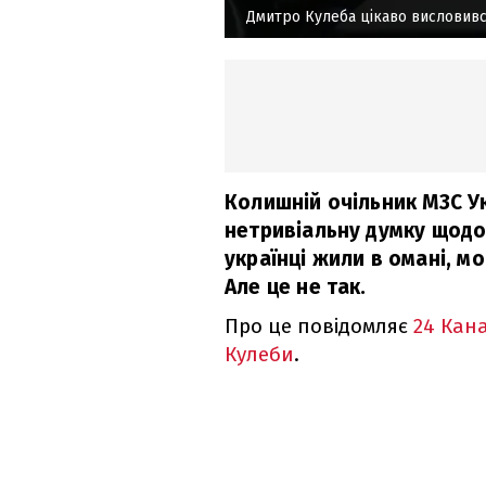
Дмитро Кулеба цікаво висловив
Колишній очільник МЗС У
нетривіальну думку щодо
українці жили в омані, м
Але це не так.
Про це повідомляє
24 Кан
Кулеби
.