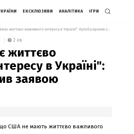
УКРАЇНИ
ЕКСКЛЮЗИВИ
АНАЛІТИКА
ІГРИ
 "У США немає життєво важливого інтересу в Україні": Кулеба вразив заявою 
2 хв
є життєво
тересу в Україні":
ив заявою
що США не мають життєво важливого