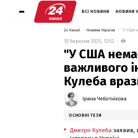
ВСІ НОВИНИ
НОВИНИ 
24 Канал
Новини України
10 березня 2025,
13:52
"У США нема
важливого ін
Кулеба враз
Ірина Чеботнікова
ОСНОВНІ ТЕЗИ
Дмитро Кулеба
заявив, 