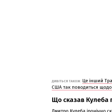
Це інший Тра
ДИВІТЬСЯ ТАКОЖ
США так поводиться щодо
Що сказав Кулеба 
Дмитро Кулеба іронічно ск