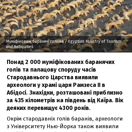
Муміфіковані баранячі голови
/ Egyptian Ministry of Tourism
and Antiquities
Понад 2 000 муміфікованих баранячих
голів та палацову споруду часів
Стародавнього Царства виявили
археологи у храмі царя Рамзеса II в
Абідосі. Знахідки, розташовані приблизно
за 435 кілометрів на південь від Каїра. Вік
деяких перевищує 4300 років.
Окрім стародавніх голів баранів, археологи
з Університету Нью-Йорка також виявили