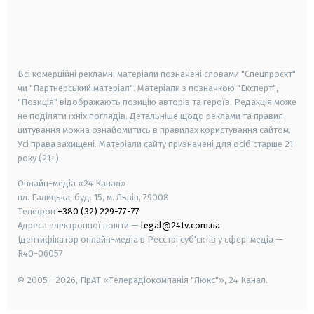
android
apple
smart tv
samsung smart tv
Всі комерційні рекламні матеріали позначені словами "Спецпроєкт"
чи "Партнерський матеріал". Матеріали з позначкою "Експерт",
"Позиція" відображають позицію авторів та героїв. Редакція може
не поділяти їхніх поглядів. Детальніше щодо реклами та правил
цитування можна ознайомитись в правилах користування сайтом.
Усі права захищені.
Матеріали сайту призначені для осіб старше
21
року (21+)
Онлайн-медіа «24 Канал»
пл. Галицька, буд. 15, м. Львів, 79008
Телефон
+380 (32) 229-77-77
Адреса електронної пошти —
legal@24tv.com.ua
Ідентифікатор онлайн-медіа в Реєстрі суб'єктів у сфері медіа —
R40-06057
© 2005—2026,
ПрАТ «Телерадіокомпанія "Люкс"», 24 Канал.