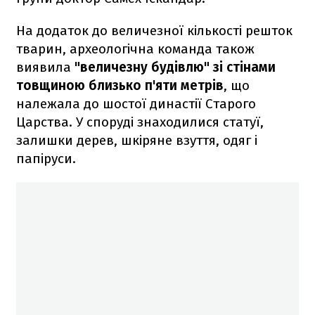
На додаток до величезної кількості решток
тварин, археологічна команда також
виявила
"величезну будівлю" зі стінами
товщиною близько п'яти метрів
, що
належала до шостої династії Старого
Царства. У споруді знаходилися статуї,
залишки дерев, шкіряне взуття, одяг і
папіруси.