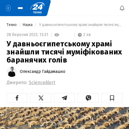
Техно
Наука
 У давньоєгипетському храмі знайшли тисячі муміфікованих баранячих голів 
2 хв
28 березня 2023,
13:31
У давньоєгипетському храмі
знайшли тисячі муміфікованих
баранячих голів
Олександр Гайдамашко
Джерело:
ScienceAlert