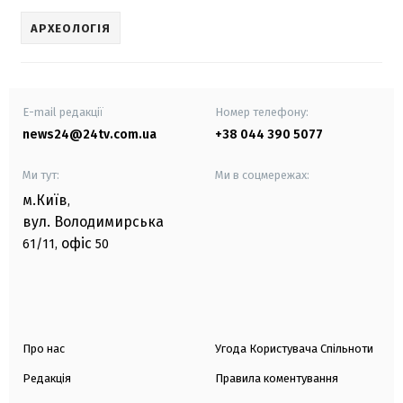
АРХЕОЛОГІЯ
E-mail редакції
Номер телефону:
news24@24tv.com.ua
+38 044 390 5077
Ми тут:
Ми в соцмережах:
м.Київ
,
вул. Володимирська
офіс
61/11,
50
Про нас
Угода Користувача Спільноти
Редакція
Правила коментування