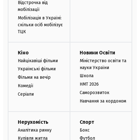
Відстрочка від
мобілізації
Мобілізація в Україні:
скільки осіб мобілізує
ТЦК
Кіно
Новини Освіти
Найцікавіші фільми
Міністерство освіти та
науки України
Українські фільми
Школа
Фільми на вечір
НМТ 2026
Комедії
Саморозвиток
Серіали
Навчання за кордоном
Нерухомість
Спорт
Аналітика ринку
Бокс
Купівля житла
Футбол