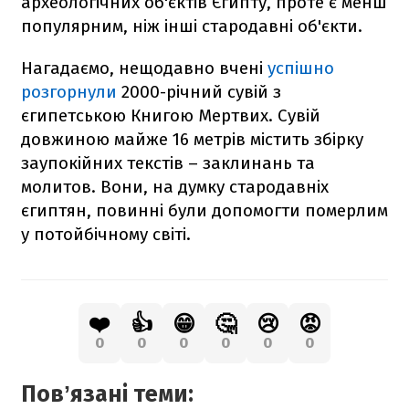
археологічних об'єктів Єгипту, проте є менш
популярним, ніж інші стародавні об'єкти.
Нагадаємо, нещодавно вчені
успішно
розгорнули
2000-річний сувій з
єгипетською Книгою Мертвих. Сувій
довжиною майже 16 метрів містить збірку
заупокійних текстів – заклинань та
молитов. Вони, на думку стародавніх
єгиптян, повинні були допомогти померлим
у потойбічному світі.
❤️
👍
😁
🤔
😢
😡
0
0
0
0
0
0
Повʼязані теми: