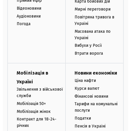
Прямий ефір
Карта бойових дій
Відеоновини
Мирні переговори
Аудіоновини
Повітряна тривога в
Україні
Погода
Масована атака по
Україні
Вибухи у Росії
Втрати ворога
Мобілізація в
Новини економіки
Ціна нафти
Україні
Курси валют
Звільнення з військової
служби
Фінансові новини
Мобілізація 50+
Тарифи на комунальні
послуги
Мобілізація жінок
Податки
Контракт для 18-24-
річних
Пенсія в Україні