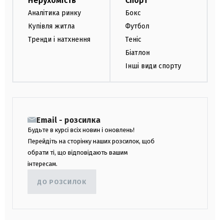
Нерухомість
Спорт
Аналітика ринку
Бокс
Купівля житла
Футбол
Тренди і натхнення
Теніс
Біатлон
Інші види спорту
Email - розсилка
Будьте в курсі всіх новин і оновлень!
Перейдіть на сторінку наших розсилок, щоб
обрати ті, що відповідають вашим
інтересам.
ДО РОЗСИЛОК