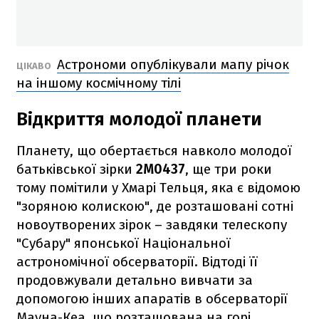
Астрономи опублікували мапу річок
ЦІКАВО
на іншому космічному тілі
Відкриття молодої планети
Планету, що обертається навколо молодої
батьківської зірки
2M0437
, ще три роки
тому помітили у Хмарі Тельця, яка є відомою
"зоряною колискою", де розташовані сотні
новоутворених зірок – завдяки телескопу
"Субару" японської Національної
астрономічної обсерваторії. Відтоді її
продовжували детально вивчати за
допомогою інших апаратів в обсерваторії
Мауна-Кеа, що розташована на горі