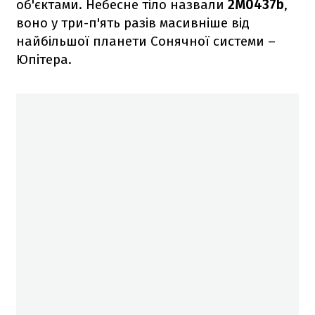
об'єктами. Небесне тіло назвали
2M0437b
,
воно у три-п'ять разів масивніше від
найбільшої планети Сонячної системи –
Юпітера.