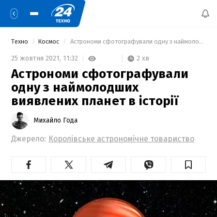
Техно
Космос
 Астрономи сфотографували одну з наймолодших виявлених планет в історії 
2 хв
25 жовтня 2021,
11:32
Астрономи сфотографували
одну з наймолодших
виявлених планет в історії
Михайло Года
Джерело:
Королівське астрономічне товариство