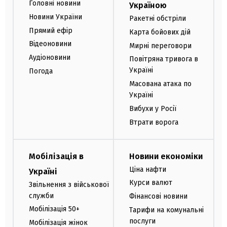
Головні новини
Україною
Новини України
Ракетні обстріли
Прямий ефір
Карта бойових дій
Відеоновини
Мирні переговори
Аудіоновини
Повітряна тривога в
Україні
Погода
Масована атака по
Україні
Вибухи у Росії
Втрати ворога
Мобілізація в
Новини економіки
Ціна нафти
Україні
Курси валют
Звільнення з військової
служби
Фінансові новини
Мобілізація 50+
Тарифи на комунальні
послуги
Мобілізація жінок