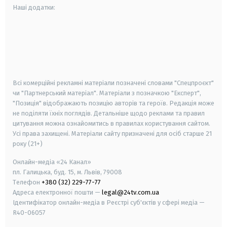
Наші додатки:
android
apple
smart tv
samsung smart tv
Всі комерційні рекламні матеріали позначені словами "Спецпроєкт"
чи "Партнерський матеріал". Матеріали з позначкою "Експерт",
"Позиція" відображають позицію авторів та героїв. Редакція може
не поділяти їхніх поглядів. Детальніше щодо реклами та правил
цитування можна ознайомитись в правилах користування сайтом.
Усі права захищені.
Матеріали сайту призначені для осіб старше
21
року (21+)
Онлайн-медіа «24 Канал»
пл. Галицька, буд. 15, м. Львів, 79008
Телефон
+380 (32) 229-77-77
Адреса електронної пошти —
legal@24tv.com.ua
Ідентифікатор онлайн-медіа в Реєстрі суб'єктів у сфері медіа —
R40-06057