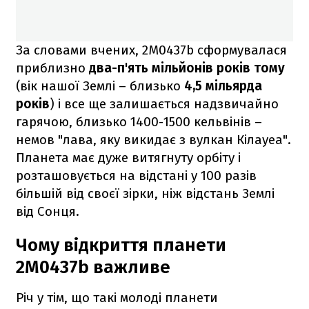
За словами вчених, 2M0437b сформувалася
приблизно
два-п'ять мільйонів років тому
(вік нашої Землі – близько
4,5 мільярда
років
) і все ще залишається надзвичайно
гарячою, близько 1400-1500 кельвінів –
немов "лава, яку викидає з вулкан Кілауеа".
Планета має дуже витягнуту орбіту і
розташовується на відстані у 100 разів
більшій від своєї зірки, ніж відстань Землі
від Сонця.
Чому відкриття планети
2M0437b важливе
Річ у тім, що такі молоді планети