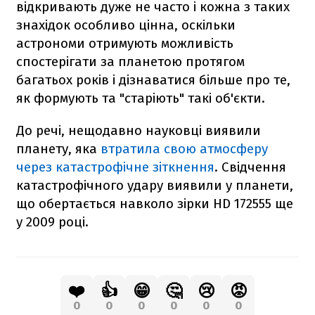
відкривають дуже не часто і кожна з таких
знахідок особливо цінна, оскільки
астрономи отримують можливість
спостерігати за планетою протягом
багатьох років і дізнаватися більше про те,
як формують та "старіють" такі об'єкти.
До речі, нещодавно науковці виявили
планету, яка
втратила свою атмосферу
через катастрофічне зіткнення
. Свідчення
катастрофічного удару виявили у планети,
що обертається навколо зірки HD 172555 ще
у 2009 році.
❤️
👍
😁
🤔
😢
😡
0
0
0
0
0
0