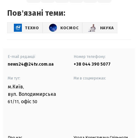
Повʼязані теми:
ТЕХНО
КОСМОС
НАУКА
E-mail редакції
Номер телефону:
news24@24tv.com.ua
+38 044 390 5077
Ми тут:
Ми в соцмережах:
м.Київ
,
вул. Володимирська
офіс
61/11,
50
Про нас
Угода Користувача Спільноти