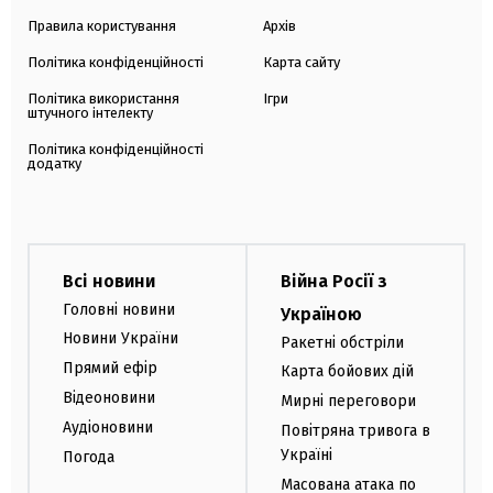
Правила користування
Архів
Політика конфіденційності
Карта сайту
Політика використання
Ігри
штучного інтелекту
Політика конфіденційності
додатку
Всі новини
Війна Росії з
Головні новини
Україною
Новини України
Ракетні обстріли
Прямий ефір
Карта бойових дій
Відеоновини
Мирні переговори
Аудіоновини
Повітряна тривога в
Україні
Погода
Масована атака по