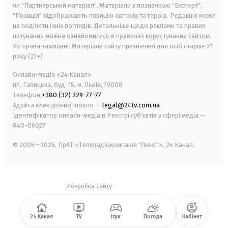
чи "Партнерський матеріал". Матеріали з позначкою "Експерт",
"Позиція" відображають позицію авторів та героїв. Редакція може
не поділяти їхніх поглядів. Детальніше щодо реклами та правил
цитування можна ознайомитись в правилах користування сайтом.
Усі права захищені.
Матеріали сайту призначені для осіб старше
21
року (21+)
Онлайн-медіа «24 Канал»
пл. Галицька, буд. 15, м. Львів, 79008
Телефон
+380 (32) 229-77-77
Адреса електронної пошти —
legal@24tv.com.ua
Ідентифікатор онлайн-медіа в Реєстрі суб'єктів у сфері медіа —
R40-06057
© 2005—2026,
ПрАТ «Телерадіокомпанія "Люкс"», 24 Канал.
Розробка сайту
-
24 Канал
TV
Ігри
Погода
Кабінет