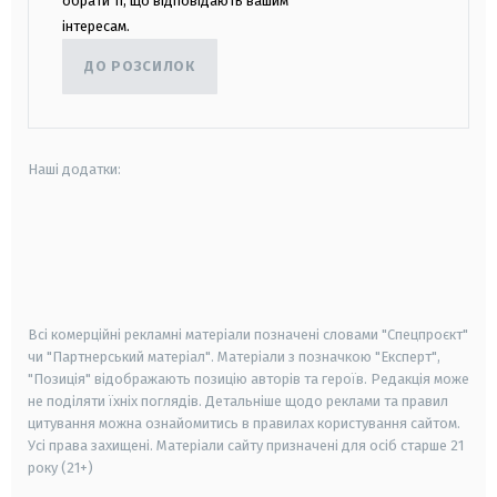
обрати ті, що відповідають вашим
інтересам.
ДО РОЗСИЛОК
Наші додатки:
android
apple
smart tv
samsung smart tv
Всі комерційні рекламні матеріали позначені словами "Спецпроєкт"
чи "Партнерський матеріал". Матеріали з позначкою "Експерт",
"Позиція" відображають позицію авторів та героїв. Редакція може
не поділяти їхніх поглядів. Детальніше щодо реклами та правил
цитування можна ознайомитись в правилах користування сайтом.
Усі права захищені.
Матеріали сайту призначені для осіб старше
21
року (21+)