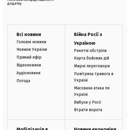
додатку
Всі новини
Війна Росії з
Головні новини
Україною
Новини України
Ракетні обстріли
Прямий ефір
Карта бойових дій
Відеоновини
Мирні переговори
Аудіоновини
Повітряна тривога в
Україні
Погода
Масована атака по
Україні
Вибухи у Росії
Втрати ворога
Мобілізація в
Новини економіки