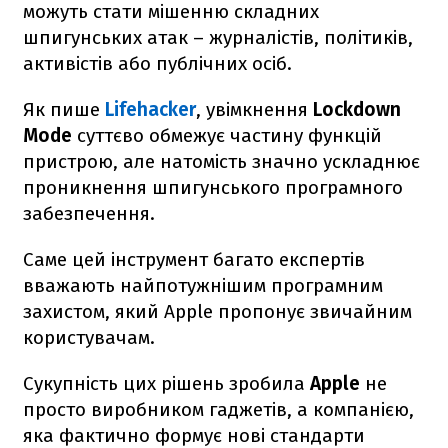
можуть стати мішенню складних
шпигунських атак – журналістів, політиків,
активістів або публічних осіб.
Як пише
Lifehacker
, увімкнення
Lockdown
Mode
суттєво обмежує частину функцій
пристрою, але натомість значно ускладнює
проникнення шпигунського програмного
забезпечення.
Саме цей інструмент багато експертів
вважають найпотужнішим програмним
захистом, який Apple пропонує звичайним
користувачам.
Сукупність цих рішень зробила
Apple
не
просто виробником гаджетів, а компанією,
яка фактично формує нові стандарти