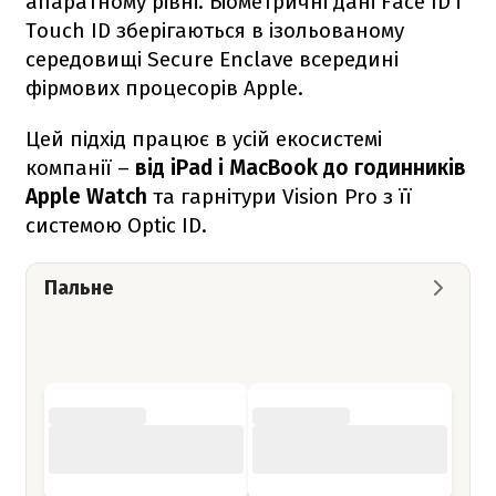
апаратному рівні. Біометричні дані Face ID і
Touch ID зберігаються в ізольованому
середовищі Secure Enclave всередині
фірмових процесорів Apple.
Цей підхід працює в усій екосистемі
компанії –
від iPad і MacBook до годинників
Apple Watch
та гарнітури Vision Pro з її
системою Optic ID.
Пальне