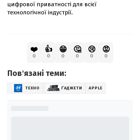
цифрової приватності для всієї
технологічної індустрії.
❤️
👍
😁
🤔
😢
😡
0
0
0
0
0
0
Повʼязані теми:
ТЕХНО
ҐАДЖЕТИ
APPLE