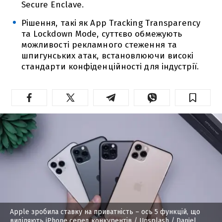
Secure Enclave.
Рішення, такі як App Tracking Transparency
та Lockdown Mode, суттєво обмежують
можливості рекламного стеження та
шпигунських атак, встановлюючи високі
стандарти конфіденційності для індустрії.
Apple зробила ставку на приватність – ось 5 функцій, що
виділяють iPhone серед конкурентів
/ Unsplash / Daniel