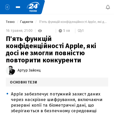
Техно
Ґаджети
 П'ять функцій конфіденційності Apple, які досі не змогли повністю повторити конкуренти 
5 хв
16 травня,
21:00
1
П'ять функцій
конфіденційності Apple, які
досі не змогли повністю
повторити конкуренти
Артур Зайонц
ОСНОВНІ ТЕЗИ
Apple забезпечує потужний захист даних
через наскрізне шифрування, включаючи
резервні копії та біометричні дані, що
зберігаються в безпечному середовищі