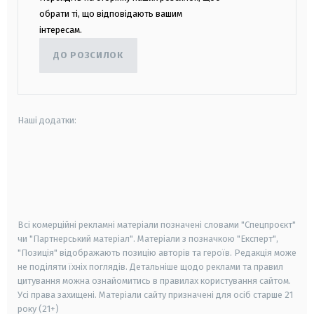
обрати ті, що відповідають вашим
інтересам.
ДО РОЗСИЛОК
Наші додатки:
android
apple
smart tv
samsung smart tv
Всі комерційні рекламні матеріали позначені словами "Спецпроєкт"
чи "Партнерський матеріал". Матеріали з позначкою "Експерт",
"Позиція" відображають позицію авторів та героїв. Редакція може
не поділяти їхніх поглядів. Детальніше щодо реклами та правил
цитування можна ознайомитись в правилах користування сайтом.
Усі права захищені.
Матеріали сайту призначені для осіб старше
21
року (21+)