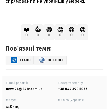
спрямований на українців у мережі.
❤️
👍
😁
🤔
😢
😡
0
0
0
0
0
0
Повʼязані теми:
ТЕХНО
ІНТЕРНЕТ
E-mail редакції
Номер телефону:
news24@24tv.com.ua
+38 044 390 5077
Ми тут:
Ми в соцмережах:
м.Київ
,