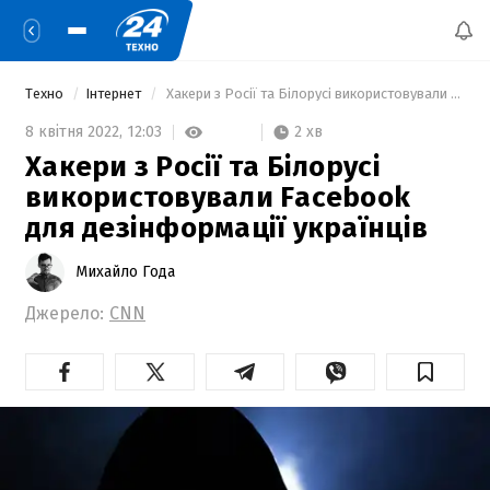
Техно
Інтернет
 Хакери з Росії та Білорусі використовували Facebook для дезінформації українців 
2 хв
8 квітня 2022,
12:03
Хакери з Росії та Білорусі
використовували Facebook
для дезінформації українців
Михайло Года
Джерело:
CNN