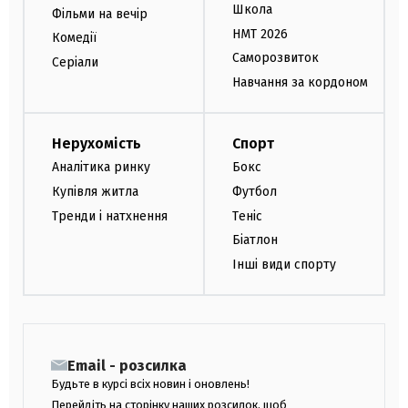
Школа
Фільми на вечір
НМТ 2026
Комедії
Саморозвиток
Серіали
Навчання за кордоном
Нерухомість
Спорт
Аналітика ринку
Бокс
Купівля житла
Футбол
Тренди і натхнення
Теніс
Біатлон
Інші види спорту
Email - розсилка
Будьте в курсі всіх новин і оновлень!
Перейдіть на сторінку наших розсилок, щоб