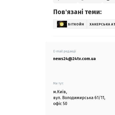
Повʼязані теми:
БІТКОЙН
ХАКЕРСЬКА А
E-mail редакції
news24@24tv.com.ua
Ми тут:
м.Київ
,
вул. Володимирська
61/11,
офіс
50