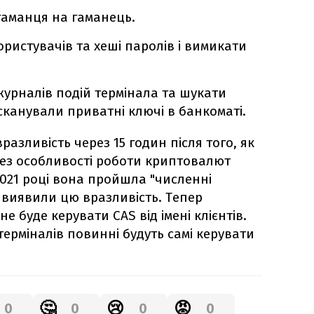
гаманця на гаманець.
ристувачів та хеші паролів і вимикати
журналів подій термінала та шукати
сканували приватні ключі в банкоматі.
разливість через 15 годин після того, як
ерез особливості роботи криптовалют
2021 році вона пройшла "численні
е виявили цю вразливість. Тепер
е буде керувати CAS від імені клієнтів.
ерміналів повинні будуть самі керувати
🤔
😢
😡
0
0
0
0