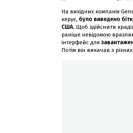
На вихідних компанія Gene
керує,
було виведено бітко
США
. Щоб здійснити крад
раніше невідомою вразлив
інтерфейс для
завантажен
Потім він викачав з різних