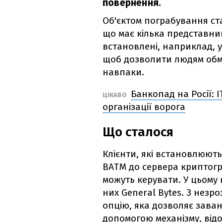
повернення.
Об'єктом пограбування ста
що має кілька представниц
встановлені, наприклад, у
щоб дозволити людям обмі
навпаки.
Банкопад на Росії: 
ЦІКАВО
організації ворога
Що сталося
Клієнти, які встановлюють
BATM до сервера криптогр
можуть керувати. У цьому
них General Bytes. З нез
опцію, яка дозволяє заван
допомогою механізму, відо