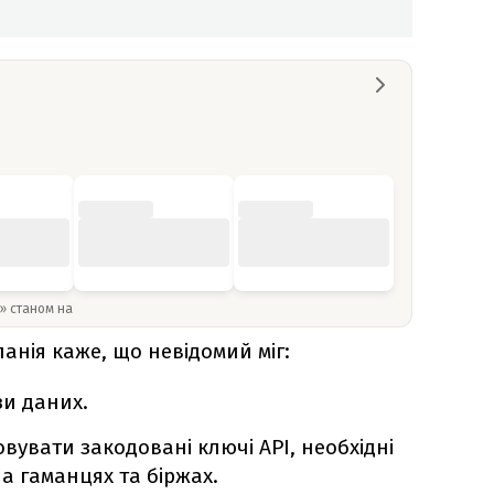
y» станом на
панія каже, що невідомий міг:
зи даних.
увати закодовані ключі API, необхідні
на гаманцях та біржах.