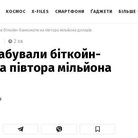
КОСМОС
X-FILES
СМАРТФОНИ
ҐАДЖЕТИ
БІЛЬШЕ
и біткойн-банкомати на півтора мільйона доларів 
2 хв
абували біткойн-
а півтора мільйона
о