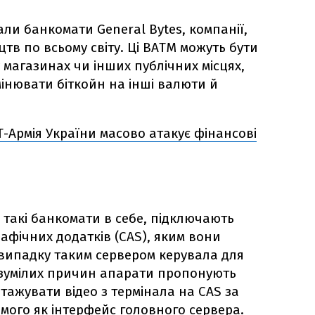
ли банкомати General Bytes, компанії,
тв по всьому світу. Ці BATM можуть бути
 магазинах чи інших публічних місцях,
нювати біткойн на інші валюти й
IT-Армія України масово атакує фінансові
 такі банкомати в себе, підключають
афічних додатків (CAS), яким вони
 випадку таким сервером керувала для
розумілих причин апарати пропонують
тажувати відео з термінала на CAS за
мого як інтерфейс головного сервера.