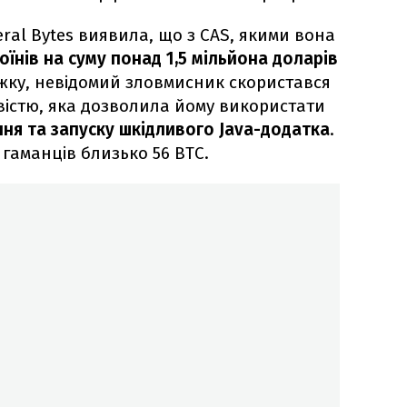
ral Bytes виявила, що з CAS, якими вона
їнів на суму понад 1,5 мільйона доларів
іжку, невідомий зловмисник скористався
істю, яка дозволила йому використати
ня та запуску шкідливого Java-додатка
.
 гаманців близько 56 BTC.