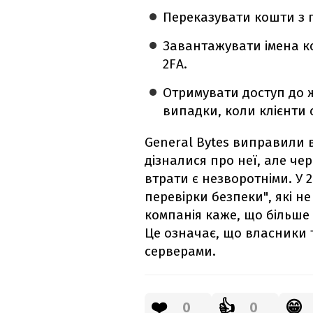
Переказувати кошти з 
Завантажувати імена ко
2FA.
Отримувати доступ до 
випадки, коли клієнти 
General Bytes виправили в
дізналися про неї, але ч
втрати є незворотніми. У 
перевірки безпеки", які н
компанія каже, що більше н
Це означає, що власники т
серверами.
❤️
👍
😁
0
0