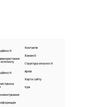
Контакти
ційності
Вакансії
 використання
 інтелекту
Структура власності
Архів
ційності
Карта сайту
ристувача
и
Ігри
коментування
 інформація