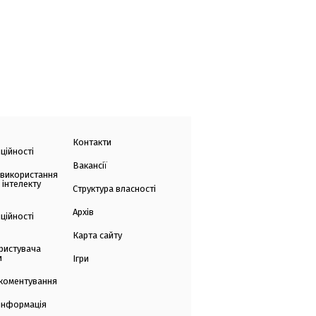
Контакти
ційності
Вакансії
 використання
 інтелекту
Структура власності
Архів
ційності
Карта сайту
ристувача
и
Ігри
коментування
 інформація