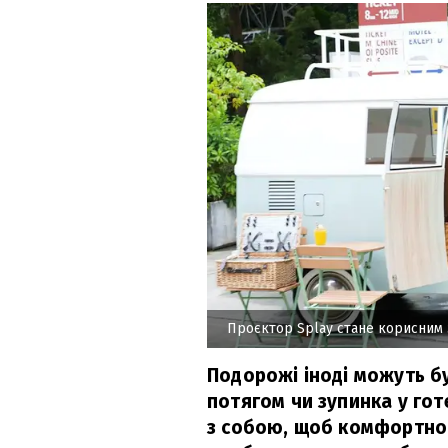
Проєктор Splay стане корисним 
Подорожі іноді можуть бу
потягом чи зупинка у гот
з собою, щоб комфортно 