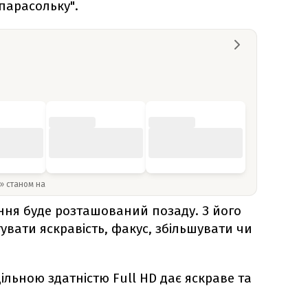
"парасольку".
y» станом на
ня буде розташований позаду. З його
ати яскравість, факус, збільшувати чи
льною здатністю Full HD дає яскраве та