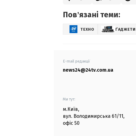
Повʼязані теми:
ТЕХНО
ҐАДЖЕТИ
E-mail редакції
news24@24tv.com.ua
Ми тут:
м.Київ
,
вул. Володимирська
61/11,
офіс
50