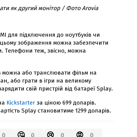
ти як другий монітор / Фото Arovia
DMI для підключення до ноутбуків чи
и цьому зображення можна забезпечити
и. Телефони теж, звісно, можна
 можна або транслювати фільм на
н, або грати в ігри на великому
зарядити свій пристрій від батареї Splay.
 на
Kickstarter
за ціною 699 доларів.
вартість Splay становитиме 1299 доларів.
🤔
😢
😡
0
0
0
0