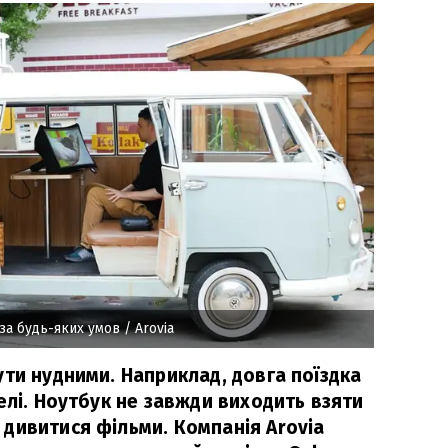
за будь-яких умов
/ Arovia
ти нудними. Наприклад, довга поїздка
елі. Ноутбук не завжди виходить взяти
дивитися фільми. Компанія Arovia