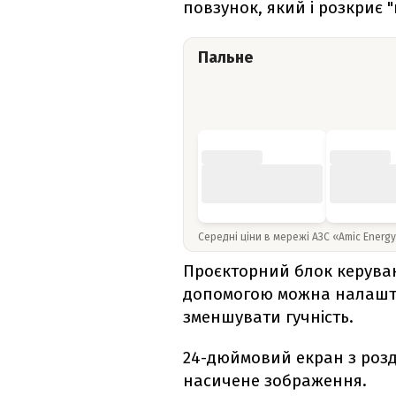
повзунок, який і розкриє 
Пальне
Середні ціни в мережі АЗС «Amic Energ
Проєкторний блок керуван
допомогою можна налаштув
зменшувати гучність.
24-дюймовий екран з розді
насичене зображення.