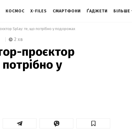
КОСМОС
X-FILES
СМАРТФОНИ
ҐАДЖЕТИ
БІЛЬШЕ
оєктор Splay: те, що потрібно у подорожах 
2 хв
тор-проєктор
о потрібно у