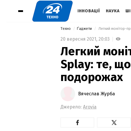
ІННОВАЦІЇ
НАУКА
ШІ
Техно
Ґаджети
 Легкий монітор-пр
20 вересня 2021,
20:03
Легкий моні
Splay: те, щ
подорожах
Вячеслав Журба
Джерело:
Arovia