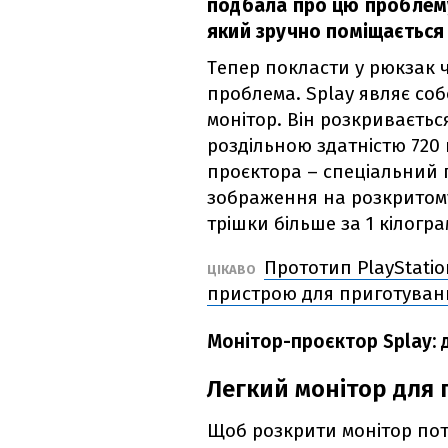
подбала про цю проблему
який зручно поміщається
Тепер покласти у рюкзак 
проблема. Splay являє соб
монітор. Він розкриваєть
роздільною здатністю 720
проєктора – спеціальний 
зображення на розкритом
трішки більше за 1 кілогра
Прототип PlayStatio
ЦІКАВО
пристрою для приготуван
Монітор-проєктор Splay: 
Легкий монітор для
Щоб розкрити монітор пот