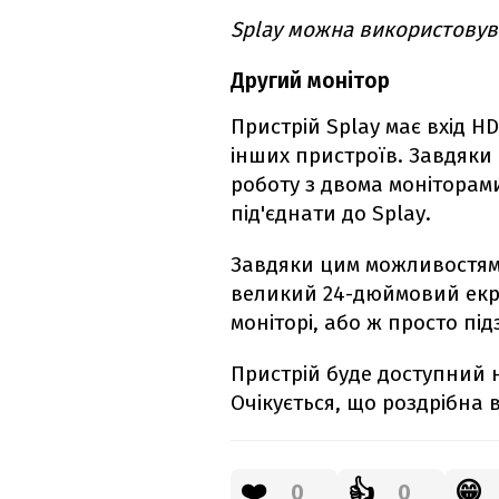
Splay можна використовува
Другий монітор
Пристрій Splay має вхід H
інших пристроїв. Завдяк
роботу з двома моніторам
під'єднати до Splay.
Завдяки цим можливостям
великий 24-дюймовий екра
моніторі, або ж просто під
Пристрій буде доступний
Очікується, що роздрібна 
❤️
👍
😁
0
0