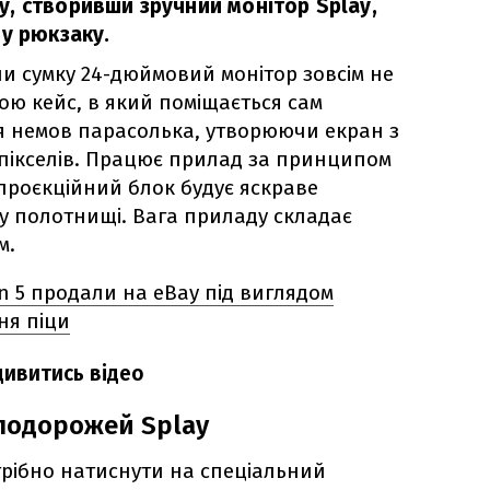
, створивши зручний монітор Splay,
 у рюкзаку.
чи сумку 24-дюймовий монітор зовсім не
ою кейс, в який поміщається сам
ся немов парасолька, утворюючи екран з
 пікселів. Працює прилад за принципом
проєкційний блок будує яскраве
у полотнищі. Вага приладу складає
м.
n 5 продали на eBay під виглядом
ня піци
дивитись відео
 подорожей Splay
рібно натиснути на спеціальний