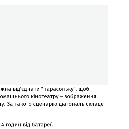
ожна від'єднати "парасольку", щоб
домашнього кінотеатру – зображення
у. За такого сценарію діагональ складе
4 годин від батареї.