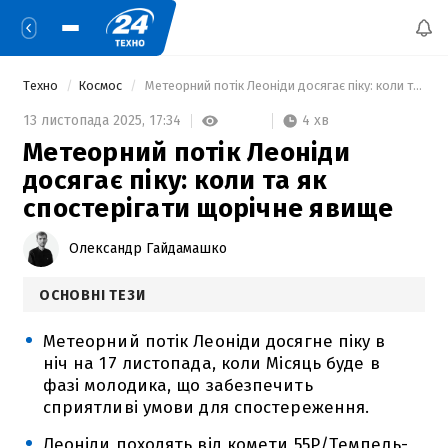
Техно
Космос
 Метеорний потік Леоніди досягає піку: коли та як спостерігати щорічне явище 
4 хв
13 листопада 2025,
17:34
Метеорний потік Леоніди
досягає піку: коли та як
спостерігати щорічне явище
Олександр Гайдамашко
ОСНОВНІ ТЕЗИ
Метеорний потік Леоніди досягне піку в
ніч на 17 листопада, коли Місяць буде в
фазі молодика, що забезпечить
сприятливі умови для спостереження.
Леоніди походять від комети 55P/Темпель-