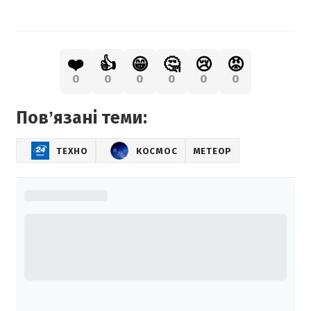
❤️
👍
😁
🤔
😢
😡
0
0
0
0
0
0
Повʼязані теми:
ТЕХНО
КОСМОС
МЕТЕОР