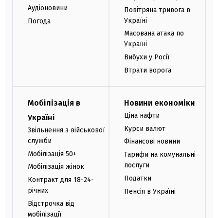
Аудіоновини
Повітряна тривога в
Україні
Погода
Масована атака по
Україні
Вибухи у Росії
Втрати ворога
Мобілізація в
Новини економіки
Ціна нафти
Україні
Курси валют
Звільнення з військової
служби
Фінансові новини
Мобілізація 50+
Тарифи на комунальні
послуги
Мобілізація жінок
Податки
Контракт для 18-24-
річних
Пенсія в Україні
Відстрочка від
мобілізації