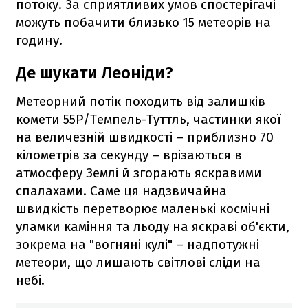
потоку. За сприятливих умов спостерігачі
можуть побачити близько 15 метеорів на
годину.
Де шукати Леоніди?
Метеорний потік походить від залишків
комети 55P/Темпель-Туттль, частинки якої
на величезній швидкості – приблизно 70
кілометрів за секунду – врізаються в
атмосферу Землі й згорають яскравими
спалахами. Саме ця надзвичайна
швидкість перетворює маленькі космічні
уламки каміння та льоду на яскраві об'єкти,
зокрема на "вогняні кулі" – надпотужні
метеори, що лишають світлові сліди на
небі.