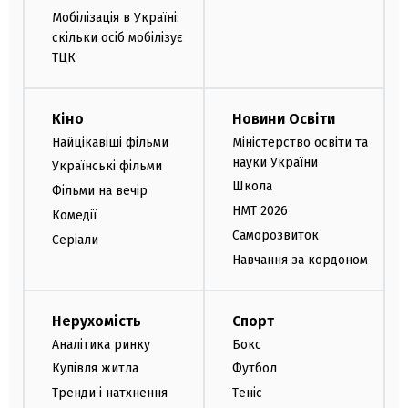
Мобілізація в Україні:
скільки осіб мобілізує
ТЦК
Кіно
Новини Освіти
Найцікавіші фільми
Міністерство освіти та
науки України
Українські фільми
Школа
Фільми на вечір
НМТ 2026
Комедії
Саморозвиток
Серіали
Навчання за кордоном
Нерухомість
Спорт
Аналітика ринку
Бокс
Купівля житла
Футбол
Тренди і натхнення
Теніс