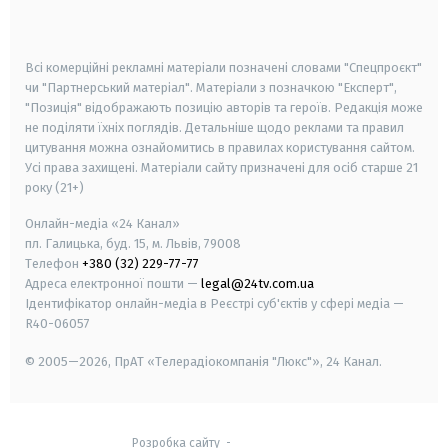
smart tv
samsung smart tv
Всі комерційні рекламні матеріали позначені словами "Спецпроєкт"
чи "Партнерський матеріал". Матеріали з позначкою "Експерт",
"Позиція" відображають позицію авторів та героїв. Редакція може
не поділяти їхніх поглядів. Детальніше щодо реклами та правил
цитування можна ознайомитись в правилах користування сайтом.
Усі права захищені.
Матеріали сайту призначені для осіб старше
21
року (21+)
Онлайн-медіа «24 Канал»
пл. Галицька, буд. 15, м. Львів, 79008
Телефон
+380 (32) 229-77-77
Адреса електронної пошти —
legal@24tv.com.ua
Ідентифікатор онлайн-медіа в Реєстрі суб'єктів у сфері медіа —
R40-06057
© 2005—2026,
ПрАТ «Телерадіокомпанія "Люкс"», 24 Канал.
Розробка сайту
-