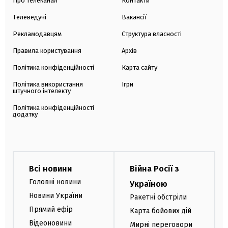
Про телеканал
Контакти
Телеведучі
Вакансії
Рекламодавцям
Структура власності
Правила користування
Архів
Політика конфіденційності
Карта сайту
Політика використання
Ігри
штучного інтелекту
Політика конфіденційності
додатку
Всі новини
Війна Росії з
Головні новини
Україною
Новини України
Ракетні обстріли
Прямий ефір
Карта бойових дій
Відеоновини
Мирні переговори