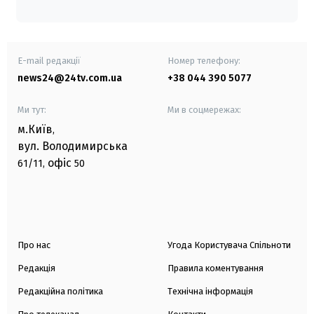
E-mail редакції
Номер телефону:
news24@24tv.com.ua
+38 044 390 5077
Ми тут:
Ми в соцмережах:
м.Київ
,
вул. Володимирська
офіс
61/11,
50
Про нас
Угода Користувача Спільноти
Редакція
Правила коментування
Редакційна політика
Технічна інформація