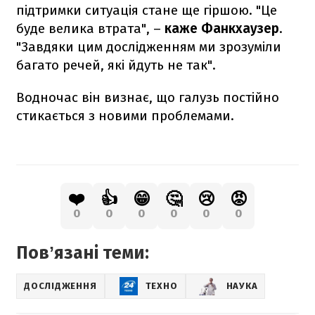
підтримки ситуація стане ще гіршою. "Це
буде велика втрата", –
каже Фанкхаузер
.
"Завдяки цим дослідженням ми зрозуміли
багато речей, які йдуть не так".
Водночас він визнає, що галузь постійно
стикається з новими проблемами.
❤️
👍
😁
🤔
😢
😡
0
0
0
0
0
0
Повʼязані теми:
ДОСЛІДЖЕННЯ
ТЕХНО
НАУКА