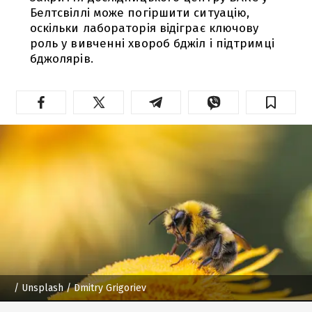
Белтсвіллі може погіршити ситуацію,
оскільки лабораторія відіграє ключову
роль у вивченні хвороб бджіл і підтримці
бджолярів.
/ Unsplash / Dmitry Grigoriev