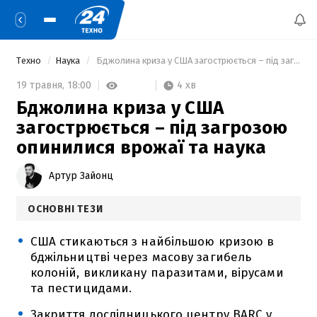
Техно
Наука
 Бджолина криза у США загострюється – під загрозою опинилися врожаї та наука 
4 хв
19 травня,
18:00
Бджолина криза у США
загострюється – під загрозою
опинилися врожаї та наука
Артур Зайонц
ОСНОВНІ ТЕЗИ
США стикаються з найбільшою кризою в
бджільництві через масову загибель
колоній, викликану паразитами, вірусами
та пестицидами.
Закриття дослідницького центру BARC у