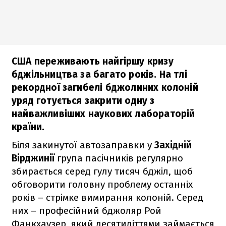
США переживають найгіршу кризу
бджільництва за багато років. На тлі
рекордної загибелі бджолиних колоній
уряд готується закрити одну з
найважливіших наукових лабораторій
країни.
Біля закинутої автозаправки у
Західній
Вірджинії
група пасічників регулярно
збирається серед гулу тисяч бджіл, щоб
обговорити головну проблему останніх
років – стрімке вимирання колоній. Серед
них – професійний бджоляр Рой
Фанкхаузер, який десятиліттями займається