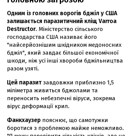
Одним із головних ворогів бджіл у США
залишається паразитичний кліщ Varroa
Destructor
. Міністерство сільського
господарства США називає його
"найсерйознішим шкідником медоносних
бджіл", який завдає більшої економічної
шкоди, ніж усі інші хвороби бджільництва
разом узяті.
Цей паразит
завдовжки приблизно 1,5
міліметра живиться бджолами та
переносить небезпечні віруси, зокрема
вірус деформації крил.
Фанкхаузер
пояснює, що самотужки
боротися з проблемою майже неможливо.
"Я можу перевірити кількість кліщів, але не