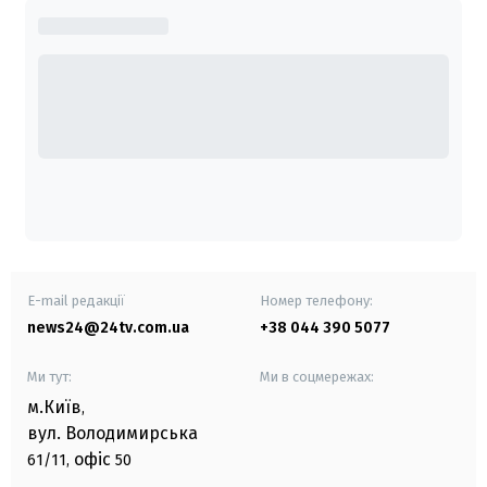
E-mail редакції
Номер телефону:
news24@24tv.com.ua
+38 044 390 5077
Ми тут:
Ми в соцмережах:
м.Київ
,
вул. Володимирська
офіс
61/11,
50