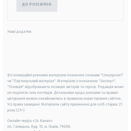
ДО РОЗСИЛОК
Наші додатки:
android
apple
smart tv
samsung smart tv
Всі комерційні рекламні матеріали позначені словами "Спецпроєкт"
чи "Партнерський матеріал". Матеріали з позначкою "Експерт",
"Позиція" відображають позицію авторів та героїв. Редакція може
не поділяти їхніх поглядів. Детальніше щодо реклами та правил
цитування можна ознайомитись в правилах користування сайтом.
Усі права захищені.
Матеріали сайту призначені для осіб старше
21
року (21+)
Онлайн-медіа «24 Канал»
пл. Галицька, буд. 15, м. Львів, 79008