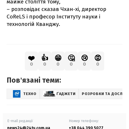
майже століття тому,
– розповідає сказав Чхан-хі, директор
CoReLS і професор Інституту науки і
технологій Кванджу.
❤️
👍
😁
🤔
😢
😡
0
0
0
0
0
0
Повʼязані теми:
ТЕХНО
ҐАДЖЕТИ
РОЗРОБКИ ТА ДОСЛІД
E-mail редакції
Номер телефону:
news24@24tv.com.ua
+38 044 390 5077