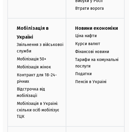
Вибухи у Росії
Втрати ворога
Мобілізація в
Новини економіки
Ціна нафти
Україні
Курси валют
Звільнення з військової
служби
Фінансові новини
Мобілізація 50+
Тарифи на комунальні
послуги
Мобілізація жінок
Податки
Контракт для 18-24-
річних
Пенсія в Україні
Відстрочка від
мобілізації
Мобілізація в Україні:
скільки осіб мобілізує
ТЦК