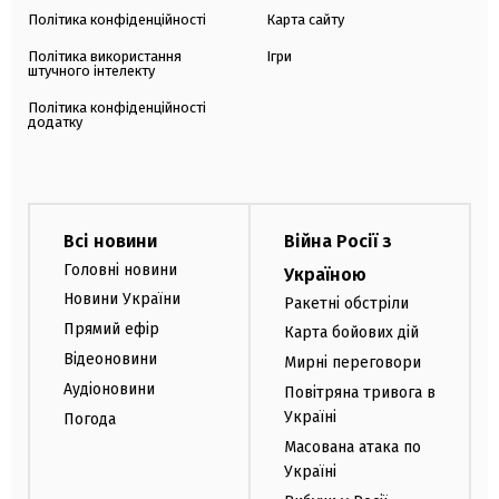
Політика конфіденційності
Карта сайту
Політика використання
Ігри
штучного інтелекту
Політика конфіденційності
додатку
Всі новини
Війна Росії з
Головні новини
Україною
Новини України
Ракетні обстріли
Прямий ефір
Карта бойових дій
Відеоновини
Мирні переговори
Аудіоновини
Повітряна тривога в
Україні
Погода
Масована атака по
Україні