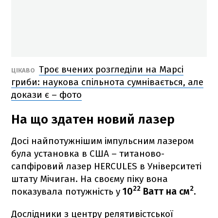
Троє вчених розгледіли на Марсі
ЦІКАВО
гриби: наукова спільнота сумнівається, але
докази є – фото
На що здатен новий лазер
Досі найпотужнішим імпульсним лазером
була установка в США – титаново-
сапфіровий лазер HERCULES в Університеті
штату Мічиган. На своєму піку вона
22
2
показувала потужність у
10
Ватт на см
.
Дослідники з центру релятивістської