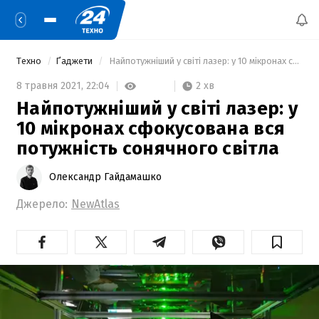
Техно
Ґаджети
 Найпотужніший у світі лазер: у 10 мікронах сфокусована вся потужність сонячного світла 
2 хв
8 травня 2021,
22:04
Найпотужніший у світі лазер: у
10 мікронах сфокусована вся
потужність сонячного світла
Олександр Гайдамашко
Джерело:
NewAtlas