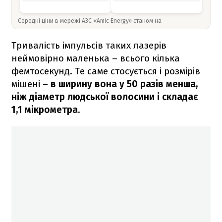
Середні ціни в мережі АЗС «Amic Energy» станом на
Тривалість імпульсів таких лазерів
неймовірно маленька – всього кілька
фемтосекунд. Те саме стосується і розмірів
мішені –
в ширину вона у 50 разів менша,
ніж діаметр людської волосини і складає
1,1 мікрометра.