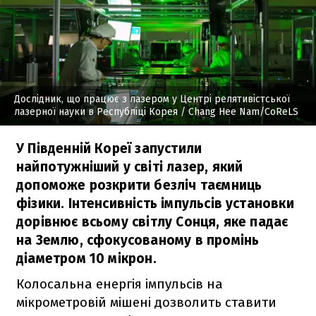
Дослідник, що працює з лазером у Центрі релятивістської
лазерної науки в Республіці Корея
/ Chang Hee Nam/CoReLS
У Південній Кореї запустили
найпотужніший у світі лазер, який
допоможе розкрити безліч таємниць
фізики. Інтенсивність імпульсів установки
дорівнює всьому світлу Сонця, яке падає
на Землю, сфокусованому в промінь
діаметром 10 мікрон.
Колосальна енергія імпульсів на
мікрометровій мішені дозволить ставити