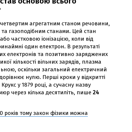
 став основою всього
?
 четвертим агрегатним станом речовини,
 та газоподібним станами. Цей стан
бо частковою іонізацією, коли від
ринаймні один електрон. В результаті
них електронів та позитивно заряджених
икої кількості вільних зарядів, плазма
льною, оскільки загальний електричний
дорівнює нулю. Перші кроки у відкритті
Крукс у 1879 році, а сучасну назву
мюр через кілька десятиліть, пише
24
0 років тому закон фізики можна