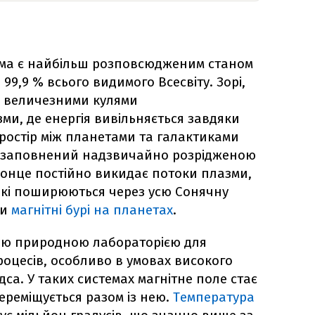
зма є найбільш розповсюдженим станом
99,9 % всього видимого Всесвіту. Зорі,
 є величезними кулями
ми, де енергія вивільняється завдяки
ростір між планетами та галактиками
ін заповнений надзвичайно розрідженою
онце постійно викидає потоки плазми,
 які поширюються через усю Сонячну
ти
магнітні бурі на планетах
.
ою природною лабораторією для
оцесів, особливо в умовах високого
са. У таких системах магнітне поле стає
ереміщується разом із нею.
Температура