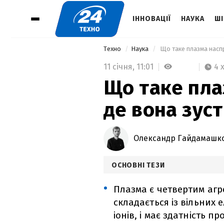
ІННОВАЦІЇ
НАУКА
ШІ
Техно
Наука
 Що таке плазма наспр
11 січня,
11:01
4 
Що таке пла
де вона зуст
Олександр Гайдамашк
ОСНОВНІ ТЕЗИ
Плазма є четвертим аг
складається із вільних
іонів, і має здатність 