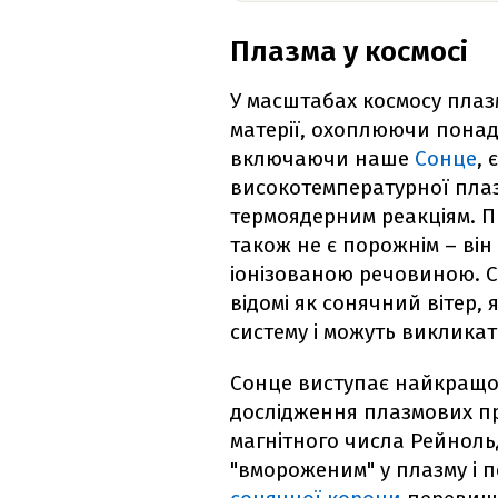
Плазма у космосі
У масштабах космосу пла
матерії, охоплюючи понад 
включаючи наше
Сонце
,
високотемпературної плаз
термоядерним реакціям. П
також не є порожнім – в
іонізованою речовиною. С
відомі як сонячний вітер,
систему і можуть виклика
Сонце виступає найкращ
дослідження плазмових пр
магнітного числа Рейнольд
"вмороженим" у плазму і п