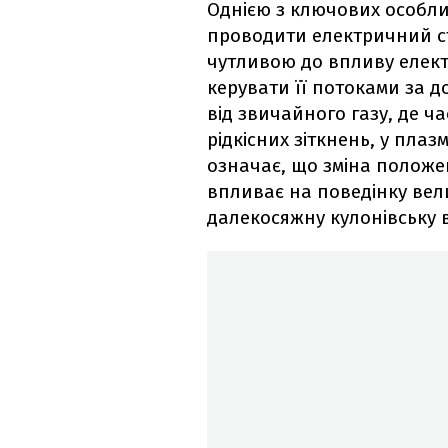
Однією з ключових особлив
проводити електричний ст
чутливою до впливу елект
керувати її потоками за д
від звичайного газу, де ч
рідкісних зіткнень, у пла
означає, що зміна положе
впливає на поведінку вели
далекосяжну кулонівську 