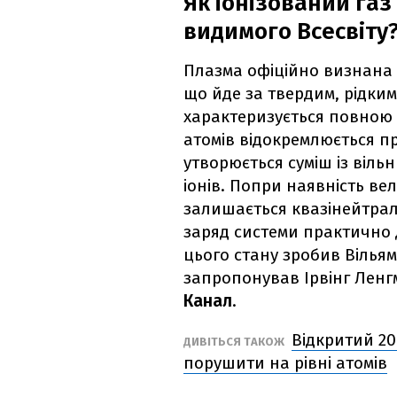
Як іонізований газ
видимого Всесвіту
Плазма офіційно визнана
що йде за твердим, рідким
характеризується повною а
атомів відокремлюється п
утворюється суміш із віль
іонів. Попри наявність вел
залишається квазінейтра
заряд системи практично 
цього стану зробив Вільям 
запропонував Ірвінг Ленг
Канал
.
Відкритий 20
ДИВІТЬСЯ ТАКОЖ
порушити на рівні атомів