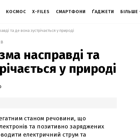
КОСМОС
X-FILES
СМАРТФОНИ
ҐАДЖЕТИ
БІЛЬШЕ
авді та де вона зустрічається у природі 
хв
зма насправді та
річається у природі
о
регатним станом речовини, що
 електронів та позитивно заряджених
проводити електричний струм та