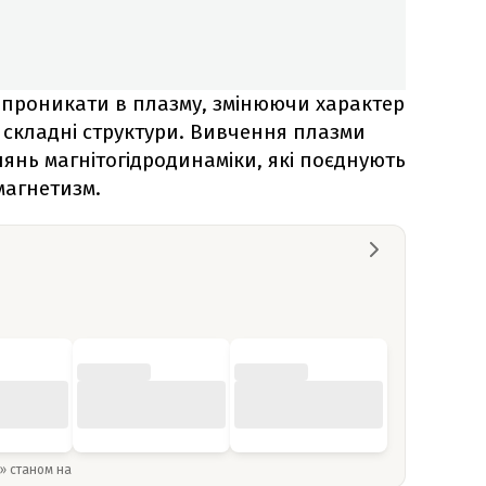
 проникати в плазму, змінюючи характер
 складні структури. Вивчення плазми
янь магнітогідродинаміки, які поєднують
магнетизм.
y» станом на