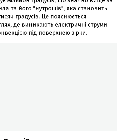
є мільйон градусів, що значно вище за
ила та його "нутрощів", яка становить
тисяч градусів. Це пояснюється
тлях, де виникають електричні струми
онвекцією під поверхнею зірки.