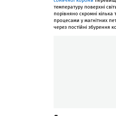
сонячної корони
перевищу
температуру поверхні світ
порівняно скромні кілька 
процесами у магнітних пе
через постійні збурення к