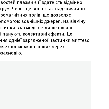
остей плазми є її здатність відмінно
рум. Через це вона стає надзвичайно
ромагнітних полів, що дозволяє
опомогою зовнішніх джерел. На відміну
астинки взаємодіють лише під час
змі панують колективні ефекти. Це
ння однієї зарядженої частинки миттєво
чезної кількості інших через
взаємодію.