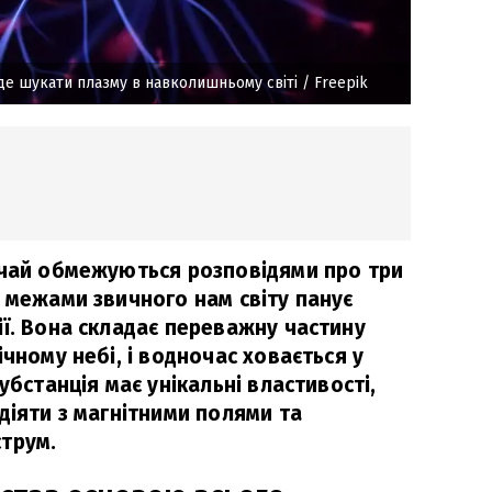
 де шукати плазму в навколишньому світі
/ Freepik
ичай обмежуються розповідями про три
а межами звичного нам світу панує
ії. Вона складає переважну частину
ічному небі, і водночас ховається у
убстанція має унікальні властивості,
діяти з магнітними полями та
трум.