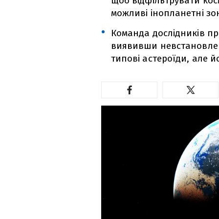
щоб відфільтрувати кос
можливі інопланетні зо
Команда дослідників пр
виявивши невстановлен
типові астероїди, але 