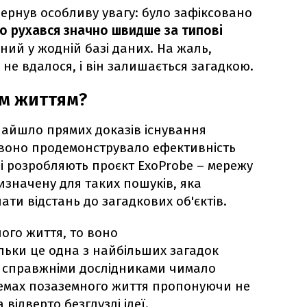
рнув особливу увагу: було зафіксовано
о рухався значно швидше за типові
ний у жодній базі даних. На жаль,
не вдалося, і він залишається загадкою.
м життям?
найшло прямих доказів існування
 воно продемонструвало ефективність
ні розробляють проєкт ExoProbe – мережу
изначену для таких пошуків, яка
ти відстань до загадкових об'єктів.
ого життя, то воно
льки це одна з найбільших загадок
зі справжніми дослідниками чимало
темах позаземного життя пропонуючи не
відверто безглузді ідеї.