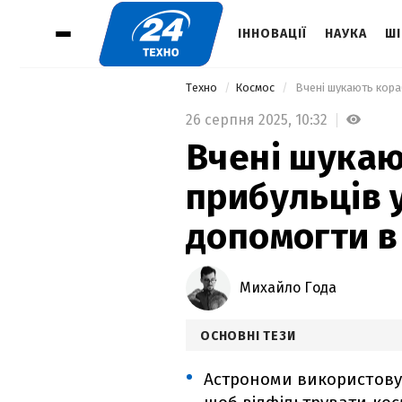
ІННОВАЦІЇ
НАУКА
ШІ
Техно
Космос
 Вчені шукають кораб
26 серпня 2025,
10:32
Вчені шукаю
прибульців у
допомогти в
Михайло Года
ОСНОВНІ ТЕЗИ
Астрономи використовую