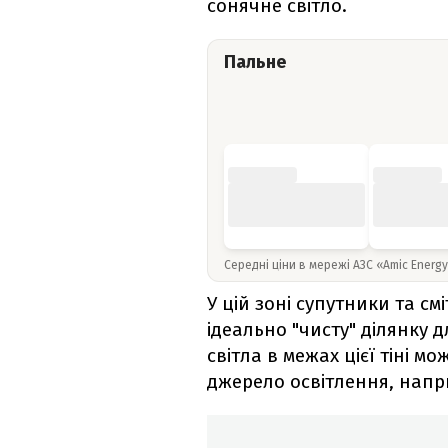
сонячне світло.
Пальне
Середні ціни в мережі АЗС «Amic Energ
У цій зоні супутники та с
ідеально "чисту" ділянку 
світла в межах цієї тіні м
джерело освітлення, нап