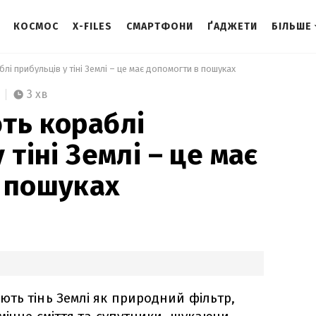
КОСМОС
X-FILES
СМАРТФОНИ
ҐАДЖЕТИ
БІЛЬШЕ
лі прибульців у тіні Землі – це має допомогти в пошуках 
3 хв
ть кораблі
 тіні Землі – це має
 пошуках
ть тінь Землі як природний фільтр,