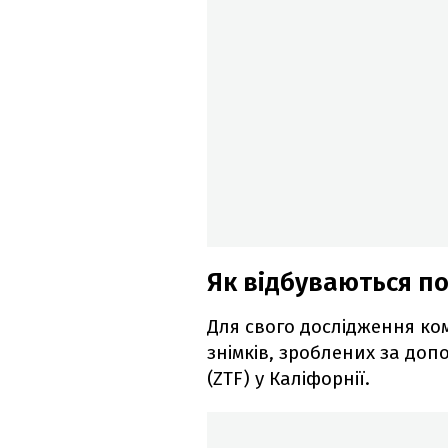
Як відбуваються п
Для свого дослідження ко
знімків, зроблених за доп
(ZTF) у Каліфорнії.