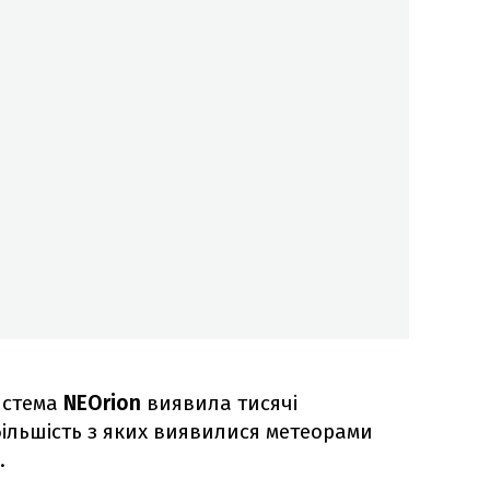
истема
NEOrion
виявила тисячі
більшість з яких виявилися метеорами
.