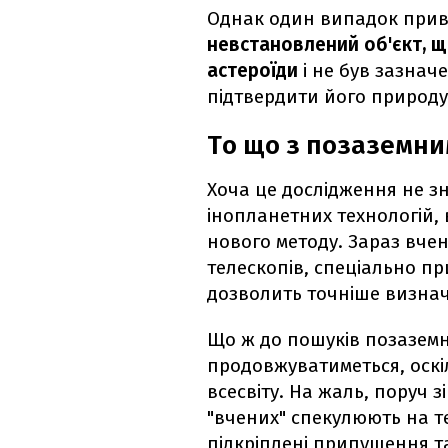
Однак один випадок приве
невстановлений об'єкт, щ
астероїди
і не був зазначе
підтвердити його природу 
То що з позаземни
Хоча це дослідження не з
інопланетних технологій,
нового методу. Зараз вче
телескопів, спеціально пр
дозволить точніше визнача
Що ж до пошуків позаземн
продовжуватиметься, оскі
всесвіту. На жаль, поруч 
"вчених" спекулюють на 
підкріплені припущення та 