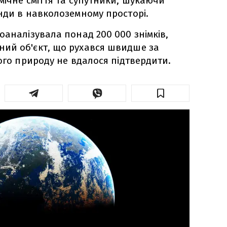
мічне сміття та супутники, шукаючи
нди в навколоземному просторі.
оаналізувала понад 200 000 знімків,
ий об'єкт, що рухався швидше за
його природу не вдалося підтвердити.