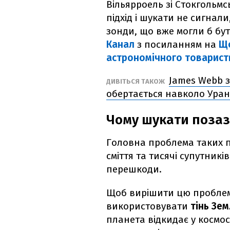
Вільярроель зі Стокгольмс
підхід і шукати не сигнали
зонди, що вже могли б бут
Канал
з посиланням на
Що
астрономічного товарист
James Webb 
ДИВІТЬСЯ ТАКОЖ
обертається навколо Ура
Чому шукати позаз
Головна проблема таких п
сміття та тисячі супутникі
перешкоди.
Щоб вирішити цю проблем
використовувати
тінь Зе
планета відкидає у космос