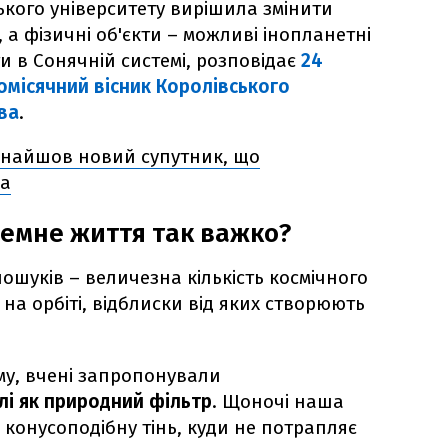
ького університету вирішила змінити
, а фізичні об'єкти – можливі інопланетні
и в Сонячній системі, розповідає
24
місячний вісник Королівського
ва
.
знайшов новий супутник, що
на
емне життя так важко?
ошуків – величезна кількість космічного
в на орбіті, відблиски від яких створюють
у, вчені запропонували
млі як природний фільтр
. Щоночі наша
 конусоподібну тінь, куди не потрапляє