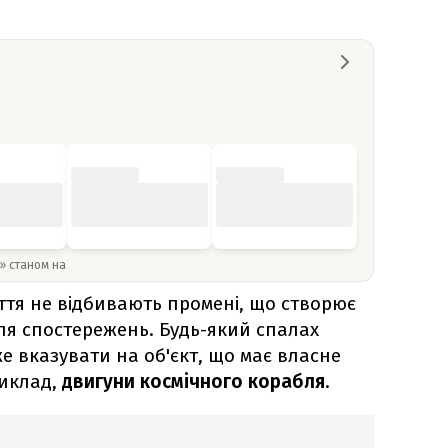
y» станом на
міття не відбивають промені, що створює
для спостережень. Будь-який спалах
оже вказувати на об'єкт, що має власне
риклад,
двигуни космічного корабля
.