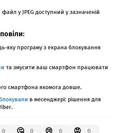
 файл у JPEG доступний у зазначеній
повіли:
дь-яку програму з екрана блокування
ли
та змусити ваш смартфон працювати
го смартфона якомога довше.
аблокували
в месенджері: рішення для
iber.
🤔
😢
😡
0
0
0
0