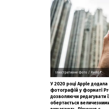
Ілюстративне фото
/ Redd F
У 2020 році Apple додала
фотографій у форматі Pr
дозволяючи редагувати їх
обертається величезними