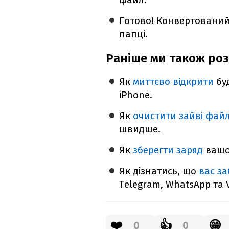
Готово! Конвертований
папці.
Раніше ми також роз
Як
миттєво відкрити
бу
iPhone.
Як
очистити зайві фай
швидше.
Як
зберегти заряд
вашо
Як дізнатись, що
вас з
Telegram, WhatsApp та V
❤️
👍
😁
0
0