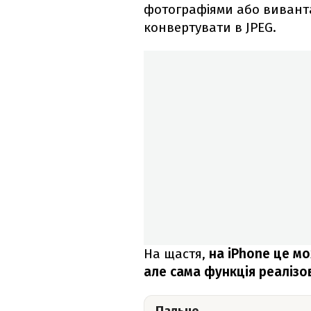
фотографіями або виванта
конвертувати в JPEG.
На щастя,
на iPhone це мо
але сама функція реаліз