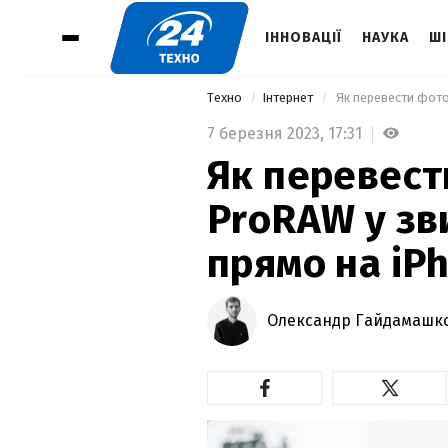
ІННОВАЦІЇ
НАУКА
ШІ
Техно
Інтернет
 Як перевести фот
7 березня 2023,
17:31
Як перевест
ProRAW у зв
прямо на iP
Олександр Гайдамашк