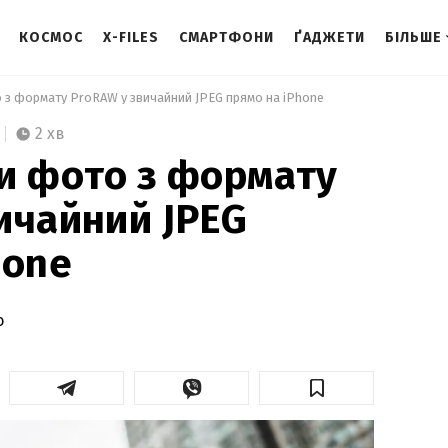
КОСМОС
X-FILES
СМАРТФОНИ
ҐАДЖЕТИ
БІЛЬШЕ
о з формату ProRAW у звичайний JPEG прямо на iPhone 
2 хв
и фото з формату
ичайний JPEG
hone
о