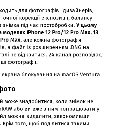
ходить для фотографів і дизайнерів,
точної корекції експозиції, балансу
в знімка під час постобробки.
У цьому
моделях iPhone 12 Pro/12 Pro Max, 13
 Pro Max
, але кожна фотографія
ів, а файл із розширенням .DNG на
алі не відкритися. 24 канал розповідає,
ші фотографії.
 екрана блокування на macOS Ventura
фото
 може знадобитися, коли знімок не
roRAW або ви вже з ним попрацювати у
айл можна видалити, зекономивши
. Крім того, щоб поділитися такими