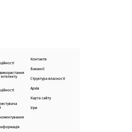
Контакти
ційності
Вакансії
 використання
 інтелекту
Структура власності
Архів
ційності
Карта сайту
ристувача
и
Ігри
коментування
 інформація