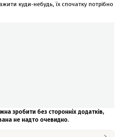
жити куди-небудь, їх спочатку потрібно
жна зробити без сторонніх додатків,
ована не надто очевидно
.