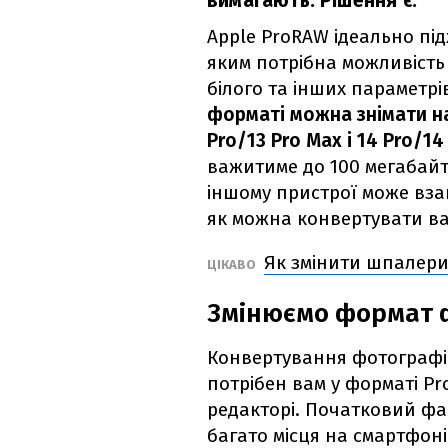
вимагають. Рішення є.
Apple ProRAW ідеально під
яким потрібна можливість 
білого та інших параметрі
форматі можна знімати на 
Pro/13 Pro Max і 14 Pro/14
важитиме до 100 мегабайт
іншому пристрої може взаг
як можна конвертувати ва
Як змінити шпалери
ЦІКАВО
Змінюємо формат 
Конвертування фотографій
потрібен вам у форматі P
редакторі. Початковий ф
багато місця на смартфоні