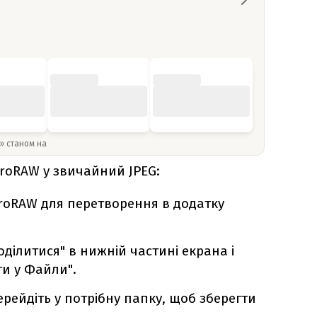
y» станом на
ProRAW у звичайний JPEG:
roRAW для перетворення в додатку
оділитися" в нижній частині екрана і
ти у Файли".
рейдіть у потрібну папку, щоб зберегти