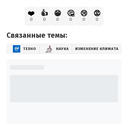
❤️
👍
😁
🤔
😢
😡
0
0
0
0
0
0
Связанные темы:
ТЕХНО
НАУКА
ИЗМЕНЕНИЕ КЛИМАТА