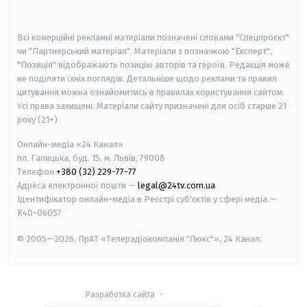
smart tv
samsung smart tv
Всі комерційні рекламні матеріали позначені словами "Спецпроєкт"
чи "Партнерський матеріал". Матеріали з позначкою "Експерт",
"Позиція" відображають позицію авторів та героїв. Редакція може
не поділяти їхніх поглядів. Детальніше щодо реклами та правил
цитування можна ознайомитись в правилах користування сайтом.
Усі права захищені.
Матеріали сайту призначені для осіб старше
21
року (21+)
Онлайн-медіа «24 Канал»
пл. Галицька, буд. 15, м. Львів, 79008
Телефон
+380 (32) 229-77-77
Адреса електронної пошти —
legal@24tv.com.ua
Ідентифікатор онлайн-медіа в Реєстрі суб'єктів у сфері медіа —
R40-06057
© 2005—2026,
ПрАТ «Телерадіокомпанія "Люкс"», 24 Канал.
Разработка сайта
-