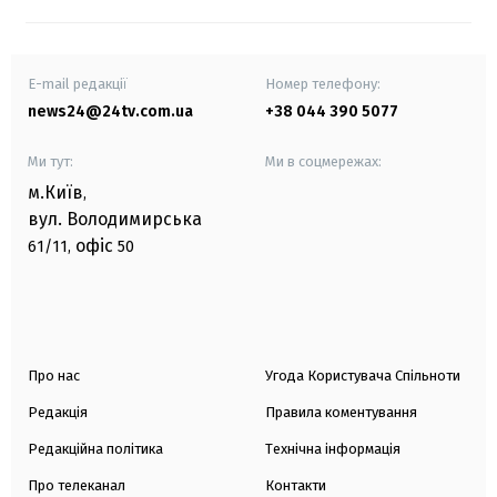
E-mail редакції
Номер телефону:
news24@24tv.com.ua
+38 044 390 5077
Ми тут:
Ми в соцмережах:
м.Київ
,
вул. Володимирська
офіс
61/11,
50
Про нас
Угода Користувача Спільноти
Редакція
Правила коментування
Редакційна політика
Технічна інформація
Про телеканал
Контакти