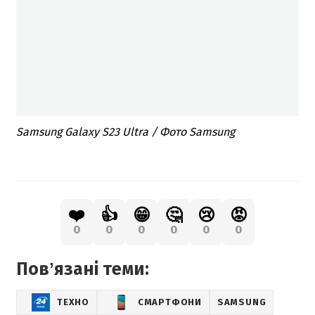
Samsung Galaxy S23 Ultra / Фото Samsung
❤️
👍
😁
🤔
😢
😡
0
0
0
0
0
0
Повʼязані теми:
ТЕХНО
СМАРТФОНИ
SAMSUNG