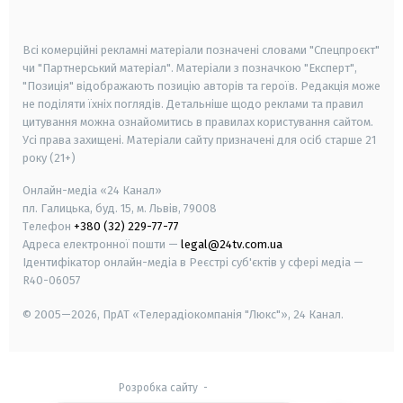
smart tv
samsung smart tv
Всі комерційні рекламні матеріали позначені словами "Спецпроєкт"
чи "Партнерський матеріал". Матеріали з позначкою "Експерт",
"Позиція" відображають позицію авторів та героїв. Редакція може
не поділяти їхніх поглядів. Детальніше щодо реклами та правил
цитування можна ознайомитись в правилах користування сайтом.
Усі права захищені.
Матеріали сайту призначені для осіб старше
21
року (21+)
Онлайн-медіа «24 Канал»
пл. Галицька, буд. 15, м. Львів, 79008
Телефон
+380 (32) 229-77-77
Адреса електронної пошти —
legal@24tv.com.ua
Ідентифікатор онлайн-медіа в Реєстрі суб'єктів у сфері медіа —
R40-06057
© 2005—2026,
ПрАТ «Телерадіокомпанія "Люкс"», 24 Канал.
Розробка сайту
-