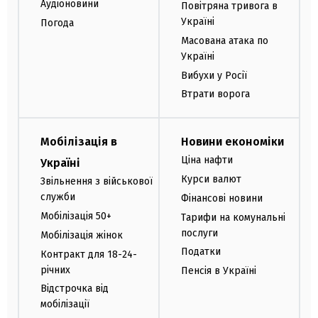
Аудіоновини
Повітряна тривога в
Україні
Погода
Масована атака по
Україні
Вибухи у Росії
Втрати ворога
Мобілізація в
Новини економіки
Ціна нафти
Україні
Курси валют
Звільнення з військової
служби
Фінансові новини
Мобілізація 50+
Тарифи на комунальні
послуги
Мобілізація жінок
Податки
Контракт для 18-24-
річних
Пенсія в Україні
Відстрочка від
мобілізації