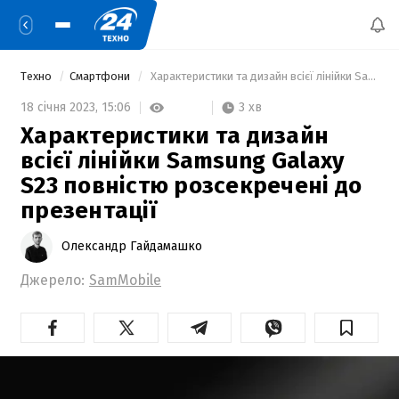
Техно
Смартфони
 Характеристики та дизайн всієї лінійки Samsung Galaxy S23 повністю розсекречені до презентації 
3 хв
18 січня 2023,
15:06
Характеристики та дизайн
всієї лінійки Samsung Galaxy
S23 повністю розсекречені до
презентації
Олександр Гайдамашко
Джерело:
SamMobile