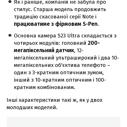
Як і раніше, компанія не забула про
стилус. Старша модель продовжить
традицію скасованої серії Note і
працюватиме з фірмовим S-Pen
.
Основна камера S23 Ultra складається з
чотирьох модулів: головний
200-
мегапіксельний датчик
, 12-
мегапіксельний ультраширокий і два 10-
мегапіксельних об'єктива телефото –
один з 3-кратним оптичним зумом,
інший з 10-кратним оптичним і 100-
кратним комбінованим.
Інші характеристики такі ж, як у двох
молодших моделей.