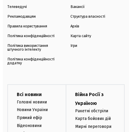
Телеведучі
Вакансії
Рекламодавцям
Структура власності
Правила користування
Архів
Політика конфіденційності
Карта сайту
Політика використання
Ігри
штучного інтелекту
Політика конфіденційності
додатку
Всі новини
Війна Росії з
Головні новини
Україною
Новини України
Ракетні обстріли
Прямий ефір
Карта бойових дій
Відеоновини
Мирні переговори