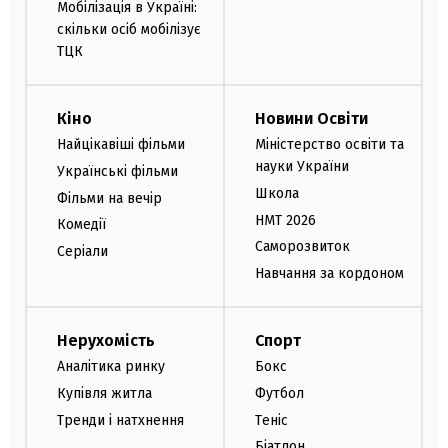
Мобілізація в Україні:
скільки осіб мобілізує
ТЦК
Кіно
Новини Освіти
Найцікавіші фільми
Міністерство освіти та
науки України
Українські фільми
Школа
Фільми на вечір
НМТ 2026
Комедії
Саморозвиток
Серіали
Навчання за кордоном
Нерухомість
Спорт
Аналітика ринку
Бокс
Купівля житла
Футбол
Тренди і натхнення
Теніс
Біатлон