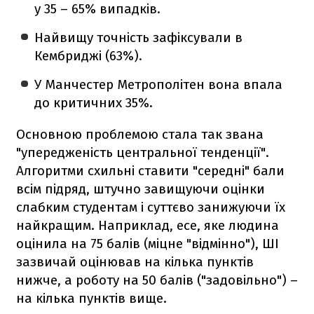
у 35 – 65% випадків.
Найвищу точність зафіксували в
Кембриджі (63%).
У Манчестер Метрополітен вона впала
до критичних 35%.
Основною проблемою стала так звана
"упередженість центральної тенденції".
Алгоритми схильні ставити "середні" бали
всім підряд, штучно завищуючи оцінки
слабким студентам і суттєво занижуючи їх
найкращим. Наприклад, есе, яке людина
оцінила на 75 балів (міцне "відмінно"), ШІ
зазвичай оцінював на кілька пунктів
нижче, а роботу на 50 балів ("задовільно") –
на кілька пунктів вище.