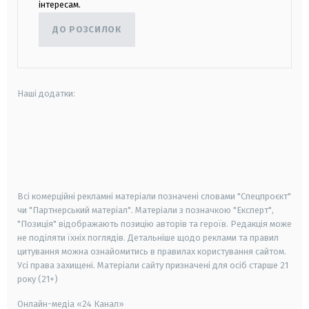
інтересам.
ДО РОЗСИЛОК
Наші додатки:
android
apple
smart tv
samsung smart tv
Всі комерційні рекламні матеріали позначені словами "Спецпроєкт"
чи "Партнерський матеріал". Матеріали з позначкою "Експерт",
"Позиція" відображають позицію авторів та героїв. Редакція може
не поділяти їхніх поглядів. Детальніше щодо реклами та правил
цитування можна ознайомитись в правилах користування сайтом.
Усі права захищені.
Матеріали сайту призначені для осіб старше
21
року (21+)
Онлайн-медіа «24 Канал»