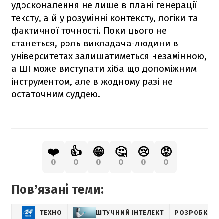
удосконалення не лише в плані генерації
тексту, а й у розумінні контексту, логіки та
фактичної точності. Поки цього не
станеться, роль викладача-людини в
університетах залишатиметься незамінною,
а ШІ може виступати хіба що допоміжним
інструментом, але в жодному разі не
остаточним суддею.
❤️
👍
😁
🤔
😢
😡
0
0
0
0
0
0
Повʼязані теми:
ТЕХНО
ШТУЧНИЙ ІНТЕЛЕКТ
РОЗРОБКИ Т