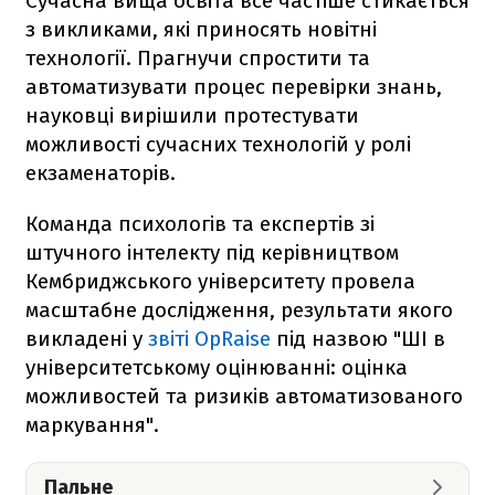
Сучасна вища освіта все частіше стикається
з викликами, які приносять новітні
технології. Прагнучи спростити та
автоматизувати процес перевірки знань,
науковці вирішили протестувати
можливості сучасних технологій у ролі
екзаменаторів.
Команда психологів та експертів зі
штучного інтелекту під керівництвом
Кембриджського університету провела
масштабне дослідження, результати якого
викладені у
звіті OpRaise
під назвою "ШІ в
університетському оцінюванні: оцінка
можливостей та ризиків автоматизованого
маркування".
Пальне