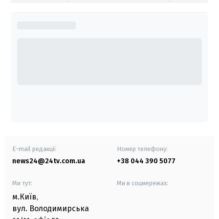
E-mail редакції
Номер телефону:
news24@24tv.com.ua
+38 044 390 5077
Ми тут:
Ми в соцмережах:
м.Київ
,
вул. Володимирська