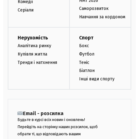
НМТ 2026
Комедії
Саморозвиток
Серіали
Навчання за кордоном
Нерухомість
Спорт
Аналітика ринку
Бокс
Купівля житла
Футбол
Тренди і натхнення
Теніс
Біатлон
Інші види спорту
Email - розсилка
Будьте в курсі всіх новин і оновлень!
Перейдіть на сторінку наших розсилок, щоб
обрати ті, що відповідають вашим