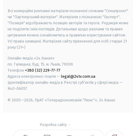
smart tv
samsung smart tv
Всі комерційні рекламні матеріали позначені словами "Спецпроєкт"
чи "Партнерський матеріал". Матеріали з позначкою "Експерт",
"Позиція" відображають позицію авторів та героїв. Редакція може
не поділяти їхніх поглядів. Детальніше щодо реклами та правил
цитування можна ознайомитись в правилах користування сайтом.
Усі права захищені.
Матеріали сайту призначені для осіб старше
21
року (21+)
Онлайн-медіа «24 Канал»
пл. Галицька, буд. 15, м. Львів, 79008
Телефон
+380 (32) 229-77-77
Адреса електронної пошти —
legal@24tv.com.ua
Ідентифікатор онлайн-медіа в Реєстрі суб'єктів у сфері медіа —
R40-06057
© 2005—2026,
ПрАТ «Телерадіокомпанія "Люкс"», 24 Канал.
Розробка сайту
-