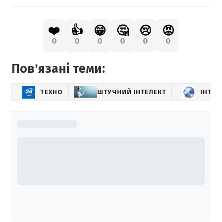
❤️
👍
😁
🤔
😢
😡
0
0
0
0
0
0
Повʼязані теми:
ТЕХНО
ШТУЧНИЙ ІНТЕЛЕКТ
ІНТЕР