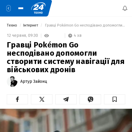
Техно
Інтернет
 Гравці Pokémon Go несподівано допомогли створити систему навігації для військових дронів 
4 хв
12 червня,
09:30
Гравці Pokémon Go
несподівано допомогли
створити систему навігації для
військових дронів
Артур Зайонц