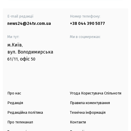
E-mail редакції
Номер телефону:
news24@24tv.com.ua
+38 044 390 5077
Ми тут:
Ми в соцмережах:
м.Київ
,
вул. Володимирська
офіс
61/11,
50
Про нас
Угода Користувача Спільноти
Редакція
Правила коментування
Редакційна політика
Технічна інформація
Про телеканал
Контакти