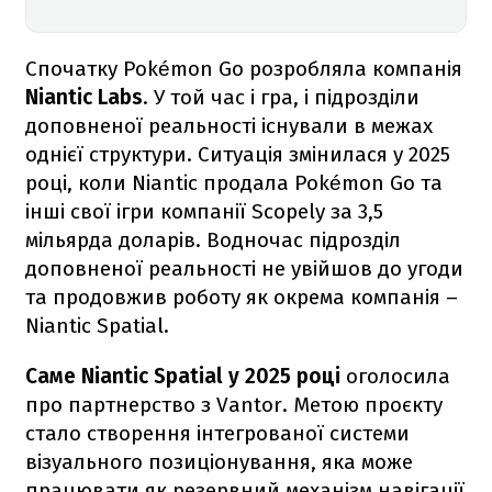
Спочатку Pokémon Go розробляла компанія
Niantic Labs
. У той час і гра, і підрозділи
доповненої реальності існували в межах
однієї структури. Ситуація змінилася у 2025
році, коли Niantic продала Pokémon Go та
інші свої ігри компанії Scopely за 3,5
мільярда доларів. Водночас підрозділ
доповненої реальності не увійшов до угоди
та продовжив роботу як окрема компанія –
Niantic Spatial.
Саме Niantic Spatial у 2025 році
оголосила
про партнерство з Vantor. Метою проєкту
стало створення інтегрованої системи
візуального позиціонування, яка може
працювати як резервний механізм навігації