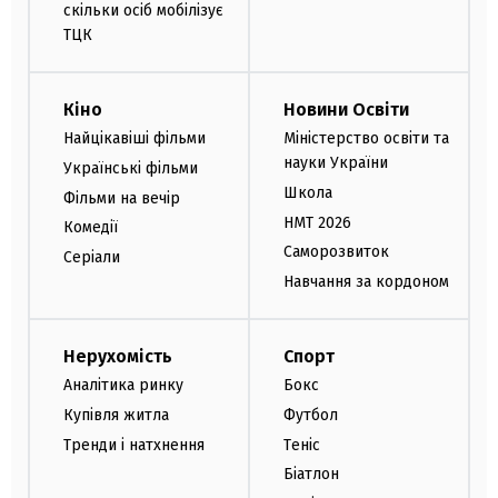
скільки осіб мобілізує
ТЦК
Кіно
Новини Освіти
Найцікавіші фільми
Міністерство освіти та
науки України
Українські фільми
Школа
Фільми на вечір
НМТ 2026
Комедії
Саморозвиток
Серіали
Навчання за кордоном
Нерухомість
Спорт
Аналітика ринку
Бокс
Купівля житла
Футбол
Тренди і натхнення
Теніс
Біатлон