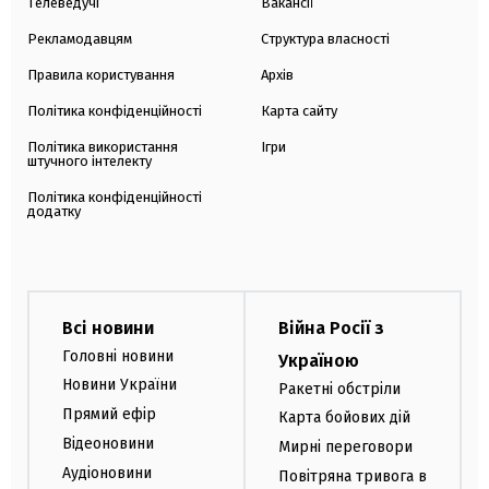
Телеведучі
Вакансії
Рекламодавцям
Структура власності
Правила користування
Архів
Політика конфіденційності
Карта сайту
Політика використання
Ігри
штучного інтелекту
Політика конфіденційності
додатку
Всі новини
Війна Росії з
Головні новини
Україною
Новини України
Ракетні обстріли
Прямий ефір
Карта бойових дій
Відеоновини
Мирні переговори
Аудіоновини
Повітряна тривога в