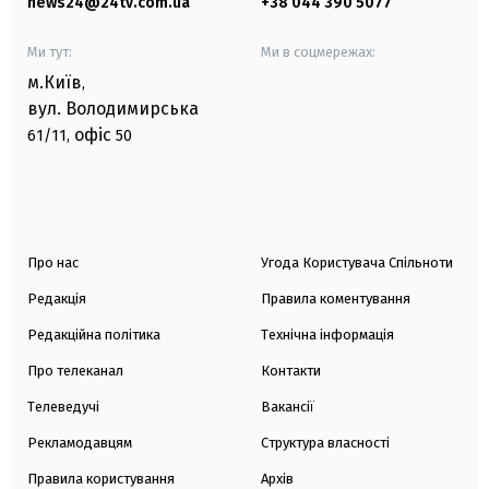
news24@24tv.com.ua
+38 044 390 5077
Ми тут:
Ми в соцмережах:
м.Київ
,
вул. Володимирська
офіс
61/11,
50
Про нас
Угода Користувача Спільноти
Редакція
Правила коментування
Редакційна політика
Технічна інформація
Про телеканал
Контакти
Телеведучі
Вакансії
Рекламодавцям
Структура власності
Правила користування
Архів