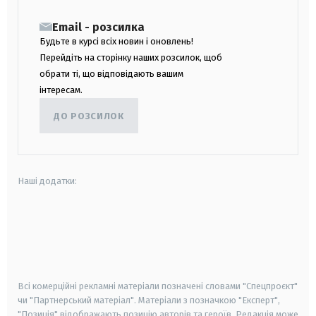
Email - розсилка
Будьте в курсі всіх новин і оновлень!
Перейдіть на сторінку наших розсилок, щоб
обрати ті, що відповідають вашим
інтересам.
ДО РОЗСИЛОК
Наші додатки:
android
apple
smart tv
samsung smart tv
Всі комерційні рекламні матеріали позначені словами "Спецпроєкт"
чи "Партнерський матеріал". Матеріали з позначкою "Експерт",
"Позиція" відображають позицію авторів та героїв. Редакція може