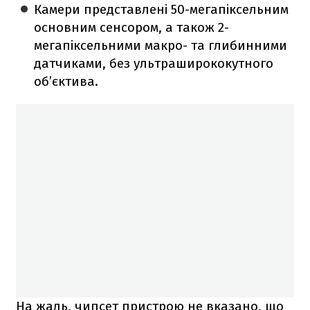
Камери представлені 50-мегапіксельним
основним сенсором, а також 2-
мегапіксельними макро- та глибинними
датчиками, без ультраширококутного
об’єктива.
На жаль, чипсет пристрою не вказано, що