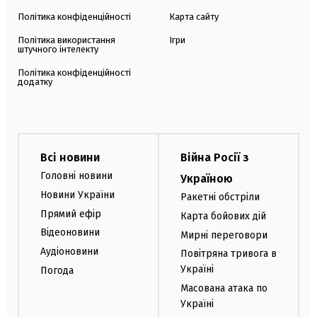
Політика конфіденційності
Карта сайту
Політика використання
Ігри
штучного інтелекту
Політика конфіденційності
додатку
Всі новини
Війна Росії з
Головні новини
Україною
Новини України
Ракетні обстріли
Прямий ефір
Карта бойових дій
Відеоновини
Мирні переговори
Аудіоновини
Повітряна тривога в
Україні
Погода
Масована атака по
Україні