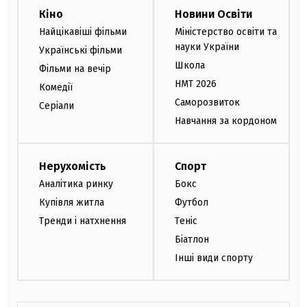
Кіно
Новини Освіти
Найцікавіші фільми
Міністерство освіти та
науки України
Українські фільми
Школа
Фільми на вечір
НМТ 2026
Комедії
Саморозвиток
Серіали
Навчання за кордоном
Нерухомість
Спорт
Аналітика ринку
Бокс
Купівля житла
Футбол
Тренди і натхнення
Теніс
Біатлон
Інші види спорту