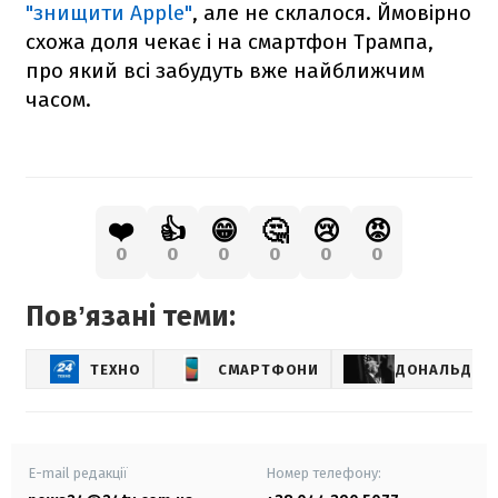
"знищити Apple"
, але не склалося. Ймовірно
схожа доля чекає і на смартфон Трампа,
про який всі забудуть вже найближчим
часом.
❤️
👍
😁
🤔
😢
😡
0
0
0
0
0
0
Повʼязані теми:
ТЕХНО
СМАРТФОНИ
ДОНАЛЬД Т
E-mail редакції
Номер телефону: