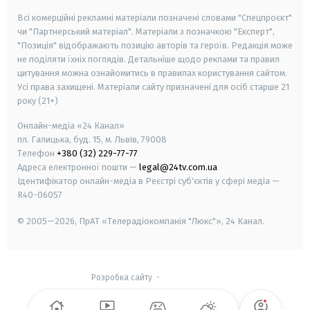
Всі комерційні рекламні матеріали позначені словами "Спецпроєкт"
чи "Партнерський матеріал". Матеріали з позначкою "Експерт",
"Позиція" відображають позицію авторів та героїв. Редакція може
не поділяти їхніх поглядів. Детальніше щодо реклами та правил
цитування можна ознайомитись в правилах користування сайтом.
Усі права захищені.
Матеріали сайту призначені для осіб старше
21
року (21+)
Онлайн-медіа «24 Канал»
пл. Галицька, буд. 15, м. Львів, 79008
Телефон
+380 (32) 229-77-77
Адреса електронної пошти —
legal@24tv.com.ua
Ідентифікатор онлайн-медіа в Реєстрі суб'єктів у сфері медіа —
R40-06057
© 2005—2026,
ПрАТ «Телерадіокомпанія "Люкс"», 24 Канал.
Розробка сайту
-