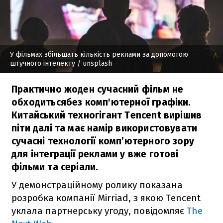
У фільмах збільшать кількість реклами за допомогою
штучного інтелекту
/ unsplash
Практично жоден сучасний фільм не
обходитьсябез комп'ютерної графіки.
Китайський техногігант Tencent вирішив
піти далі та має намір використовувати
сучасні технології комп’ютерного зору
для інтеграції реклами у вже готові
фільми та серіали.
У демонстраційному ролику показана
розробка компанії Mirriad, з якою Tencent
уклала партнерську угоду, повідомляє
The