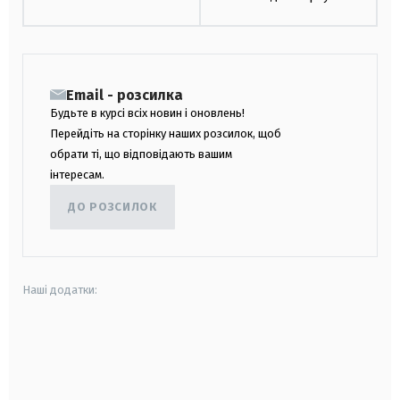
Email - розсилка
Будьте в курсі всіх новин і оновлень!
Перейдіть на сторінку наших розсилок, щоб
обрати ті, що відповідають вашим
інтересам.
ДО РОЗСИЛОК
Наші додатки:
android
apple
smart tv
samsung smart tv