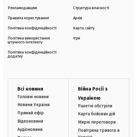
Рекламодавцям
Структура власності
Правила користування
Архів
Політика конфіденційності
Карта сайту
Політика використання
Ігри
штучного інтелекту
Політика конфіденційності
додатку
Всі новини
Війна Росії з
Головні новини
Україною
Новини України
Ракетні обстріли
Прямий ефір
Карта бойових дій
Відеоновини
Мирні переговори
Аудіоновини
Повітряна тривога в