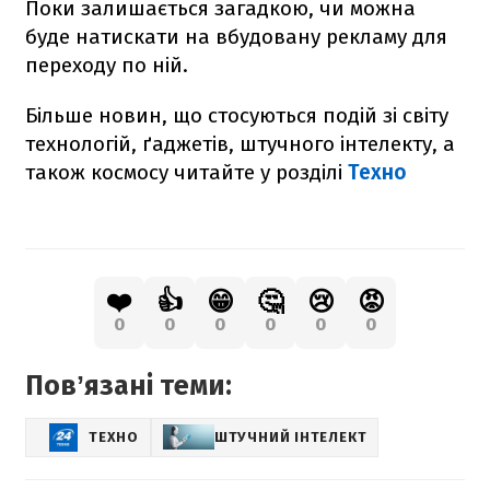
Поки залишається загадкою, чи можна
буде натискати на вбудовану рекламу для
переходу по ній.
Більше новин, що стосуються подій зі світу
технологій, ґаджетів, штучного інтелекту, а
також космосу читайте у розділі
Техно
❤️
👍
😁
🤔
😢
😡
0
0
0
0
0
0
Повʼязані теми:
ТЕХНО
ШТУЧНИЙ ІНТЕЛЕКТ