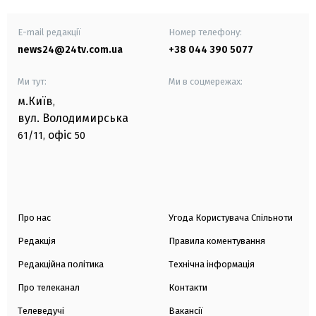
E-mail редакції
Номер телефону:
news24@24tv.com.ua
+38 044 390 5077
Ми тут:
Ми в соцмережах:
м.Київ
,
вул. Володимирська
офіс
61/11,
50
Про нас
Угода Користувача Спільноти
Редакція
Правила коментування
Редакційна політика
Технічна інформація
Про телеканал
Контакти
Телеведучі
Вакансії