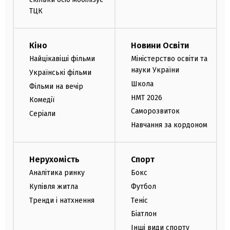
ТЦК
Кіно
Новини Освіти
Найцікавіші фільми
Міністерство освіти та
науки України
Українські фільми
Школа
Фільми на вечір
НМТ 2026
Комедії
Саморозвиток
Серіали
Навчання за кордоном
Нерухомість
Спорт
Аналітика ринку
Бокс
Купівля житла
Футбол
Тренди і натхнення
Теніс
Біатлон
Інші види спорту