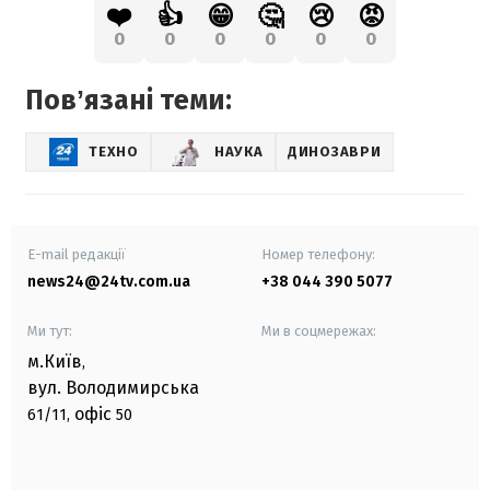
❤️
👍
😁
🤔
😢
😡
0
0
0
0
0
0
Повʼязані теми:
ТЕХНО
НАУКА
ДИНОЗАВРИ
E-mail редакції
Номер телефону:
news24@24tv.com.ua
+38 044 390 5077
Ми тут:
Ми в соцмережах:
м.Київ
,
вул. Володимирська
офіс
61/11,
50