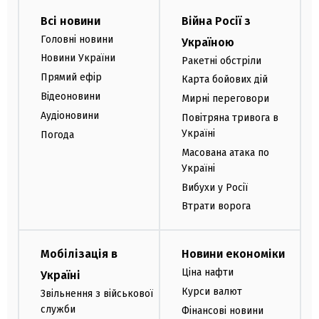
Всі новини
Війна Росії з
Головні новини
Україною
Новини України
Ракетні обстріли
Прямий ефір
Карта бойових дій
Відеоновини
Мирні переговори
Аудіоновини
Повітряна тривога в
Україні
Погода
Масована атака по
Україні
Вибухи у Росії
Втрати ворога
Мобілізація в
Новини економіки
Ціна нафти
Україні
Курси валют
Звільнення з військової
служби
Фінансові новини