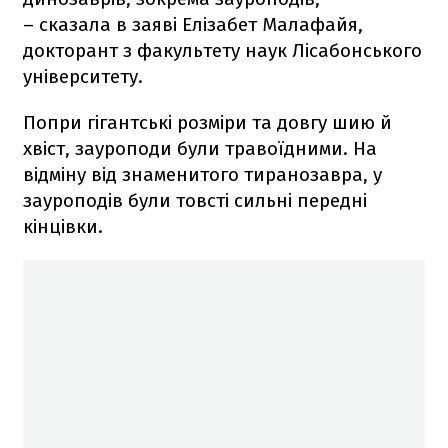
– сказала в заяві Елізабет Малафайя,
докторант з факультету наук Лісабонського
університету.
Попри гігантські розміри та довгу шию й
хвіст, зауроподи були травоїдними. На
відміну від знаменитого тиранозавра, у
зауроподів були товсті сильні передні
кінцівки.