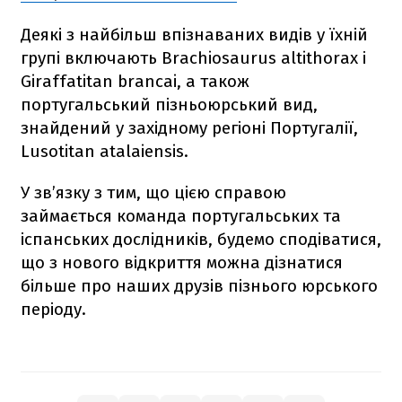
Деякі з найбільш впізнаваних видів у їхній
групі включають Brachiosaurus altithorax і
Giraffatitan brancai, а також
португальський пізньоюрський вид,
знайдений у західному регіоні Португалії,
Lusotitan atalaiensis.
У зв’язку з тим, що цією справою
займається команда португальських та
іспанських дослідників, будемо сподіватися,
що з нового відкриття можна дізнатися
більше про наших друзів пізнього юрського
періоду.