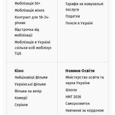
Мобілізація 50+
Тарифи на комунальні
послуги
Мобілізація жінок
Податки
Контракт для 18-24-
річних
Пенсія в Україні
Відстрочка від
мобілізації
Мобілізація в Україні:
скільки осіб мобілізує
ТЦК
Кіно
Новини Освіти
Найцікавіші фільми
Міністерство освіти та
науки України
Українські фільми
Школа
Фільми на вечір
НМТ 2026
Комедії
Саморозвиток
Серіали
Навчання за кордоном