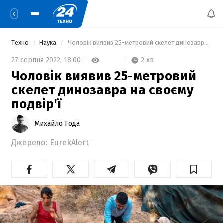
Техно
Наука
 Чоловік виявив 25-метровий скелет динозавра на своєму подвір'ї 
2 хв
27 серпня 2022,
18:00
Чоловік виявив 25-метровий
скелет динозавра на своєму
подвір'ї
Михайло Года
Джерело:
EurekAlert