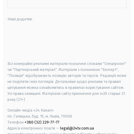
Наші додатки:
android
apple
smart tv
samsung smart tv
Всі комерційні рекламні матеріали позначені словами "Спецпроєкт"
чи "Партнерський матеріал". Матеріали з позначкою "Експерт",
"Позиція" відображають позицію авторів та героїв. Редакція може
не поділяти їхніх поглядів. Детальніше щодо реклами та правил
цитування можна ознайомитись в правилах користування сайтом.
Усі права захищені.
Матеріали сайту призначені для осіб старше
21
року (21+)
Онлайн-медіа «24 Канал»
пл. Галицька, буд. 15, м. Львів, 79008
Телефон
+380 (32) 229-77-77
Адреса електронної пошти —
legal@24tv.com.ua