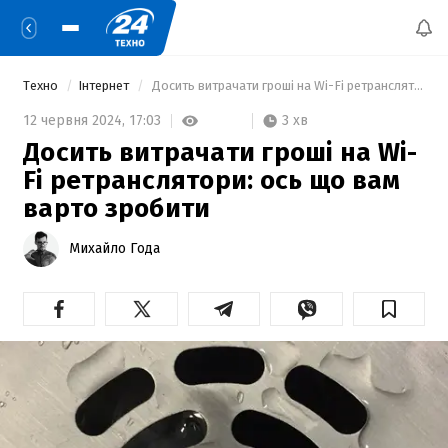
Техно
Інтернет
 Досить витрачати гроші на Wi-Fi ретранслятори: ось що вам варто зробити 
3 хв
12 червня 2024,
17:03
Досить витрачати гроші на Wi-
Fi ретранслятори: ось що вам
варто зробити
Михайло Года