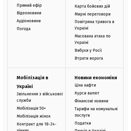
Прямий ефір
Карта бойових дій
Відеоновини
Мирні переговори
Аудіоновини
Повітряна тривога в
Україні
Погода
Масована атака по
Україні
Вибухи у Росії
Втрати ворога
Мобілізація в
Новини економіки
Ціна нафти
Україні
Курси валют
Звільнення з військової
служби
Фінансові новини
Мобілізація 50+
Тарифи на комунальні
послуги
Мобілізація жінок
Податки
Контракт для 18-24-
річних
Пенсія в Україні