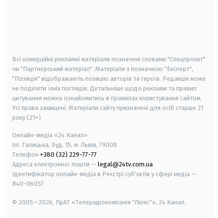
android
apple
smart tv
samsung smart tv
Всі комерційні рекламні матеріали позначені словами "Спецпроєкт"
чи "Партнерський матеріал". Матеріали з позначкою "Експерт",
"Позиція" відображають позицію авторів та героїв. Редакція може
не поділяти їхніх поглядів. Детальніше щодо реклами та правил
цитування можна ознайомитись в правилах користування сайтом.
Усі права захищені.
Матеріали сайту призначені для осіб старше
21
року (21+)
Онлайн-медіа «24 Канал»
пл. Галицька, буд. 15, м. Львів, 79008
Телефон
+380 (32) 229-77-77
Адреса електронної пошти —
legal@24tv.com.ua
Ідентифікатор онлайн-медіа в Реєстрі суб'єктів у сфері медіа —
R40-06057
© 2005—2026,
ПрАТ «Телерадіокомпанія "Люкс"», 24 Канал.