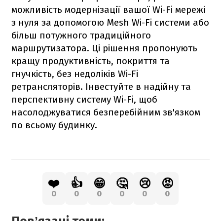
можливість модернізації вашої Wi-Fi мережі
з нуля за допомогою Mesh Wi-Fi системи або
більш потужного традиційного
маршрутизатора. Ці рішення пропонують
кращу продуктивність, покриття та
гнучкість, без недоліків Wi-Fi
ретрансляторів. Інвестуйте в надійну та
перспективну систему Wi-Fi, щоб
насолоджуватися безперебійним зв'язком
по всьому будинку.
❤️
👍
😁
🤔
😢
😡
0
0
0
0
0
0