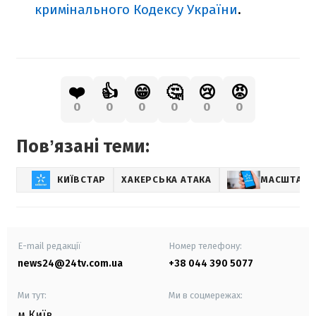
кримінального Кодексу України
.
❤️
👍
😁
🤔
😢
😡
0
0
0
0
0
0
Повʼязані теми:
КИЇВСТАР
ХАКЕРСЬКА АТАКА
МАСШТАБНИ
E-mail редакції
Номер телефону:
news24@24tv.com.ua
+38 044 390 5077
Ми тут:
Ми в соцмережах:
м.Київ
,