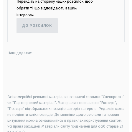
Перейдіть на сторінку наших розсилок, щоб
обрати ті, що відповідають вашим
інтересам.
ДО РОЗСИЛОК
Наші додатки:
android
apple
smart tv
samsung smart tv
Всі комерційні рекламні матеріали позначені словами "Спецпроєкт"
чи "Партнерський матеріал". Матеріали з позначкою "Експерт",
"Позиція" відображають позицію авторів та героїв. Редакція може
не поділяти їхніх поглядів. Детальніше щодо реклами та правил
цитування можна ознайомитись в правилах користування сайтом.
Усі права захищені.
Матеріали сайту призначені для осіб старше
21