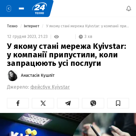
Техно
Інтернет
 У якому стані мережа Kyivstar: у компанії припустили, коли запрацюють усі послуги 
3 хв
12 грудня 2023,
21:23
У якому стані мережа Kyivstar:
у компанії припустили, коли
запрацюють усі послуги
Анастасія Кушпіт
Джерело:
фейсбук Kyivstar