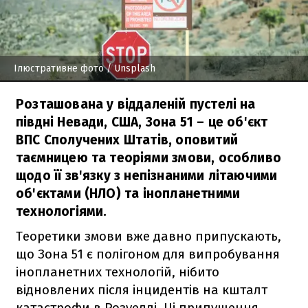
Ілюстративне фото
/ Unsplash
Розташована у віддаленій пустелі на
півдні Невади, США, Зона 51 – це об'єкт
ВПС Сполучених Штатів, оповитий
таємницею та теоріями змови, особливо
щодо її зв'язку з непізнаними літаючими
об'єктами (НЛО) та інопланетними
технологіями.
Теоретики змови вже давно припускають,
що Зона 51 є полігоном для випробування
інопланетних технологій, нібито
відновлених після інцидентів на кшталт
катастрофи в Розуеллі. Ці припущення