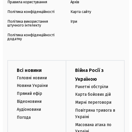
Правила користування
Архів
Політика конфіденційності
Карта сайту
Політика використання
Ігри
штучного інтелекту
Політика конфіденційності
додатку
Всі новини
Війна Росії з
Головні новини
Україною
Новини України
Ракетні обстріли
Прямий ефір
Карта бойових дій
Відеоновини
Мирні переговори
Аудіоновини
Повітряна тривога в
Україні
Погода
Масована атака по
Україні