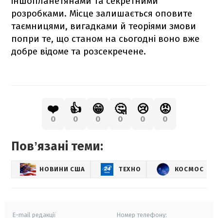
іншопланетянами та секретними
розробками. Місце залишається оповите
таємницями, вигадками й теоріями змови
попри те, що станом на сьогодні воно вже
добре відоме та розсекречене.
❤️
👍
😁
🤔
😢
😡
0
0
0
0
0
0
Повʼязані теми:
НОВИНИ США
ТЕХНО
КОСМОС
E-mail редакції
Номер телефону: