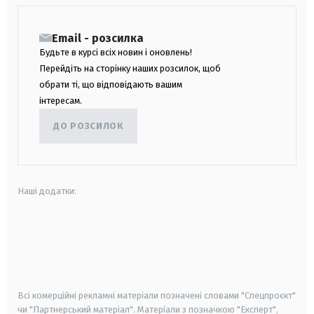
Email - розсилка
Будьте в курсі всіх новин і оновлень!
Перейдіть на сторінку наших розсилок, щоб
обрати ті, що відповідають вашим
інтересам.
ДО РОЗСИЛОК
Наші додатки:
android
apple
smart tv
samsung smart tv
Всі комерційні рекламні матеріали позначені словами "Спецпроєкт"
чи "Партнерський матеріал". Матеріали з позначкою "Експерт",