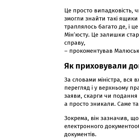
Це просто випадковість, 
змогли знайти такі ящики 
траплялось багато де, і ц
Мін’юсту. Це залишки стар
справу,
– прокоментував Малюськ
Як приховували д
За словами міністра, вся 
перегляд і у верхньому пра
заяви, скарги чи подання 
а просто зникали. Саме т
Зокрема, він зазначив, що 
електронного документообі
документів.