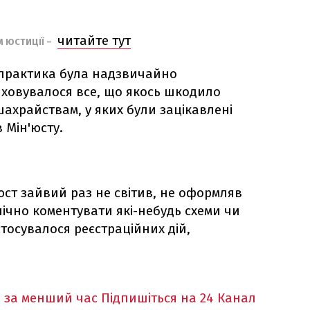
читайте тут
М ЮСТИЦІЇ –
а практика була надзвичайно
ховувалося все, що якось шкодило
ахрайствам, у яких були зацікавлені
 Мін'юсту.
юст зайвий раз не світив, не оформляв
ічно коментувати які-небудь схеми чи
стосувалося реєстраційних дій,
 за менший час
Підпишіться на 24 Канал