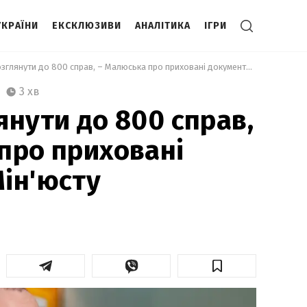
УКРАЇНИ
ЕКСКЛЮЗИВИ
АНАЛІТИКА
ІГРИ
 Треба розглянути до 800 справ, – Малюська про приховані документи Мін'юсту 
3 хв
янути до 800 справ,
про приховані
ін'юсту