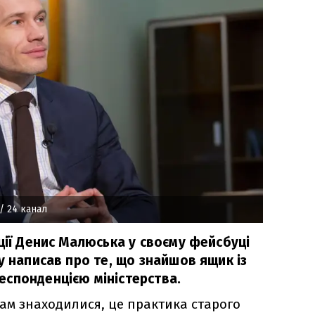
/ 24 канал
ції Денис Малюська у своєму фейсбуці
у написав про те, що знайшов ящик із
спонденцією міністерства.
там знаходилися, це практика старого