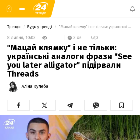
Тренди
Будь у тренді
 "Мацай клямку" і не тільки: українські аналоги фрази "See you later alligator" підірвали Threads 
3 хв
8 липня,
10:03
3
"Мацай клямку" і не тільки:
українські аналоги фрази "See
you later alligator" підірвали
Threads
Аліна Кулеба