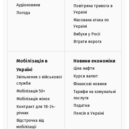
Аудіоновини
Повітряна тривога в
Україні
Погода
Масована атака по
Україні
Вибухи у Росії
Втрати ворога
Мобілізація в
Новини економіки
Ціна нафти
Україні
Курси валют
Звільнення з військової
служби
Фінансові новини
Мобілізація 50+
Тарифи на комунальні
послуги
Мобілізація жінок
Податки
Контракт для 18-24-
річних
Пенсія в Україні
Відстрочка від
мобілізації