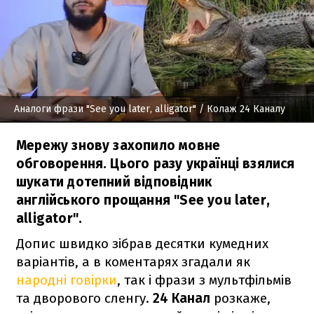
Аналоги фрази "See you later, alligator"
/ Колаж 24 Каналу
Мережу знову захопило мовне
обговорення. Цього разу українці взялися
шукати дотепний відповідник
англійського прощання "See you later,
alligator".
Допис швидко зібрав десятки кумедних
варіантів, а в коментарях згадали як
народні говірки
, так і фрази з мультфільмів
та дворового сленгу.
24 Канал
розкаже,