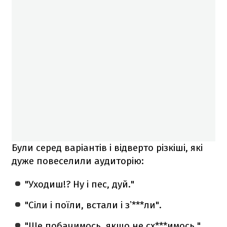
Були серед варіантів і відверто різкіші, які
дуже повеселили аудиторію:
"Уходиш!? Ну і пес, дуй."
"Сіли і поїли, встали і зʼ***ли".
"Ще побачимось, якщо не сх***имось."