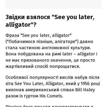
Звідки взялося "See you later,
alligator"?
Фраза "See you later, alligator"
("Побачимося пізніше, алігаторе") давно
стала частиною англомовної культури.
Вона побудована на римі later – alligator і
не має прихованого значення, це просто
жартівливий спосіб попрощатися.
Особливої популярності вислів набув після
хіта See You Later, Alligator, який у 1956 році
виконав американський співак Bill Haley
разом із гуртом His Comets.
Пізніше його почали використовувати в