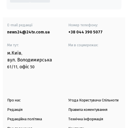
E-mail редакції
Номер телефону:
news24@24tv.com.ua
+38 044 390 5077
Ми тут:
Ми в соцмережах:
м.Київ
,
вул. Володимирська
офіс
61/11,
50
Про нас
Угода Користувача Спільноти
Редакція
Правила коментування
Редакційна політика
Технічна інформація