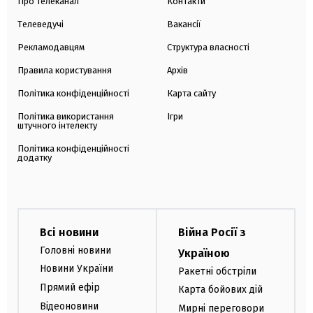
Про телеканал
Контакти
Телеведучі
Вакансії
Рекламодавцям
Структура власності
Правила користування
Архів
Політика конфіденційності
Карта сайту
Політика використання
Ігри
штучного інтелекту
Політика конфіденційності
додатку
Всі новини
Війна Росії з
Головні новини
Україною
Новини України
Ракетні обстріли
Прямий ефір
Карта бойових дій
Відеоновини
Мирні переговори