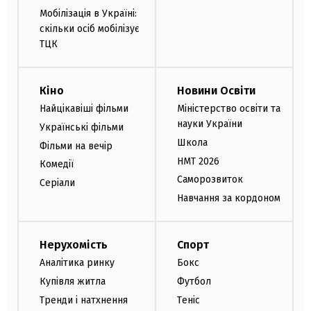
Мобілізація в Україні:
скільки осіб мобілізує
ТЦК
Кіно
Новини Освіти
Найцікавіші фільми
Міністерство освіти та
науки України
Українські фільми
Школа
Фільми на вечір
НМТ 2026
Комедії
Саморозвиток
Серіали
Навчання за кордоном
Нерухомість
Спорт
Аналітика ринку
Бокс
Купівля житла
Футбол
Тренди і натхнення
Теніс