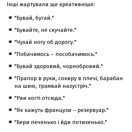
Інші жартували ще креативніше:
"Бувай, бугай."
"Бувайте, не скучайте."
"Чухай ногу об дорогу."
"Побачимось – пособачимось."
"Бувай здоровий, чорнобровий."
"Прапор в руки, сокиру в плечі, барабан
на шию, трамвай назустріч."
"Рви когті отсюда."
"Як кажуть французи – резервуар."
"Бери печенько і йди потихенько."