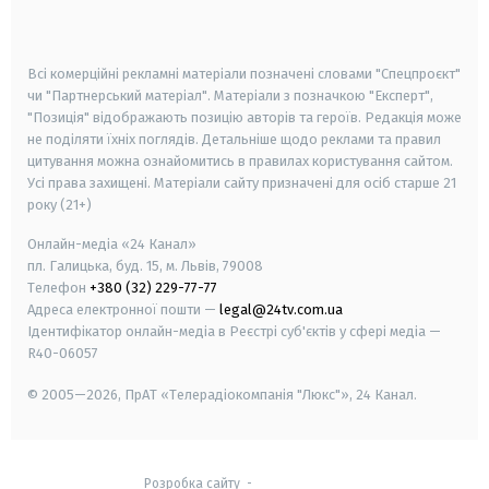
smart tv
samsung smart tv
Всі комерційні рекламні матеріали позначені словами "Спецпроєкт"
чи "Партнерський матеріал". Матеріали з позначкою "Експерт",
"Позиція" відображають позицію авторів та героїв. Редакція може
не поділяти їхніх поглядів. Детальніше щодо реклами та правил
цитування можна ознайомитись в правилах користування сайтом.
Усі права захищені.
Матеріали сайту призначені для осіб старше
21
року (21+)
Онлайн-медіа «24 Канал»
пл. Галицька, буд. 15, м. Львів, 79008
Телефон
+380 (32) 229-77-77
Адреса електронної пошти —
legal@24tv.com.ua
Ідентифікатор онлайн-медіа в Реєстрі суб'єктів у сфері медіа —
R40-06057
© 2005—2026,
ПрАТ «Телерадіокомпанія "Люкс"», 24 Канал.
Розробка сайту
-