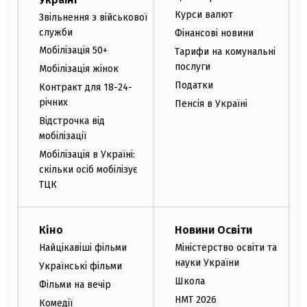
Курси валют
Звільнення з військової
служби
Фінансові новини
Мобілізація 50+
Тарифи на комунальні
послуги
Мобілізація жінок
Податки
Контракт для 18-24-
річних
Пенсія в Україні
Відстрочка від
мобілізації
Мобілізація в Україні:
скільки осіб мобілізує
ТЦК
Кіно
Новини Освіти
Найцікавіші фільми
Міністерство освіти та
науки України
Українські фільми
Школа
Фільми на вечір
НМТ 2026
Комедії