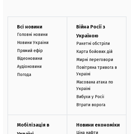
Всі новини
Війна Росії з
Головні новини
Україною
Новини України
Ракетні обстріли
Прямий ефір
Карта бойових дій
Відеоновини
Мирні переговори
Аудіоновини
Повітряна тривога в
Україні
Погода
Масована атака по
Україні
Вибухи у Росії
Втрати ворога
Мобілізація в
Новини економіки
Ціна нафти
Україні