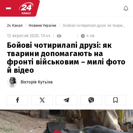
24 Канал
Новини України
 Бойові чотирилапі друзі: як тварини допомагають на фронті військовим – милі фото й відео 
4 хв
12 вересня 2020,
13:44
Бойові чотирилапі друзі: як
тварини допомагають на
фронті військовим – милі фото
й відео
Вікторія Кутьїна