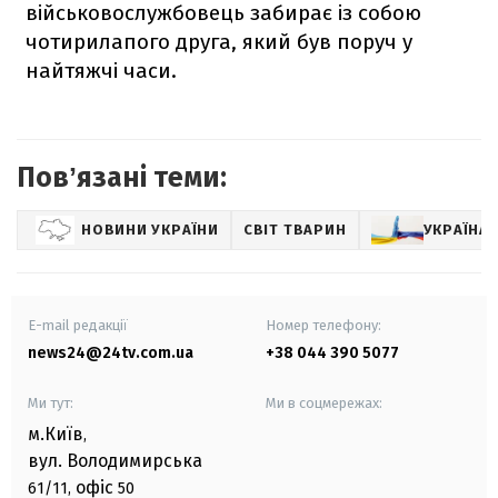
військовослужбовець забирає із собою
чотирилапого друга, який був поруч у
найтяжчі часи.
Повʼязані теми:
НОВИНИ УКРАЇНИ
СВІТ ТВАРИН
УКРАЇНА 
E-mail редакції
Номер телефону:
news24@24tv.com.ua
+38 044 390 5077
Ми тут:
Ми в соцмережах:
м.Київ
,
вул. Володимирська
офіс
61/11,
50