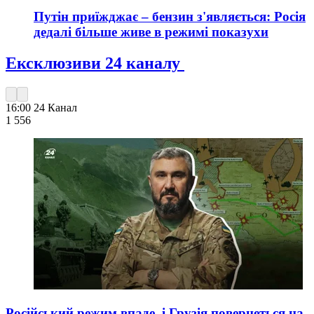
Путін приїжджає – бензин з'являється: Росія
дедалі більше живе в режимі показухи
Ексклюзиви 24 каналу
16:00
24 Канал
1 556
Російський режим впаде, і Грузія повернеться на