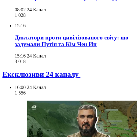
08:02
24 Канал
1 028
15:16
Диктатори проти цивілізованого світу: що
задумали Путін та Кім Чен Ин
15:16
24 Канал
3 018
Ексклюзиви 24 каналу
16:00
24 Канал
1 556