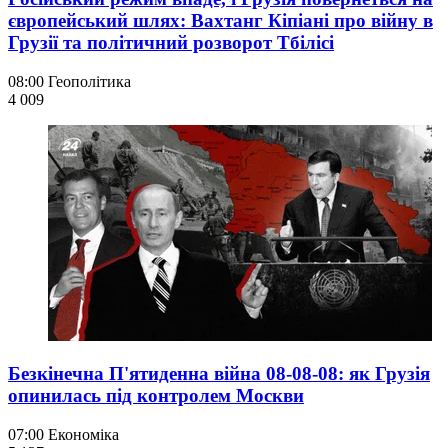
європейський шлях: Вахтанг Кіпіані про війну в
Грузії та політичний розворот Тбілісі
08:00
Геополітика
4 009
Безкінечна П'ятиденна війна 08-08-08: як Грузія
опинилась під контролем Москви
07:00
Економіка