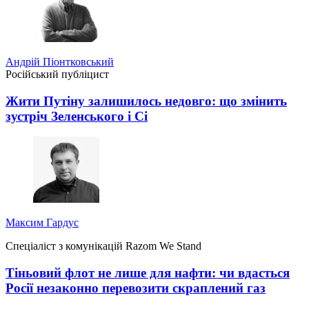
Андрій Піонтковський
Російський публіцист
Жити Путіну залишилось недовго: що змінить
зустріч Зеленського і Сі
Максим Гардус
Спеціаліст з комунікацій Razom We Stand
Тіньовий флот не лише для нафти: чи вдасться
Росії незаконно перевозити скраплений газ