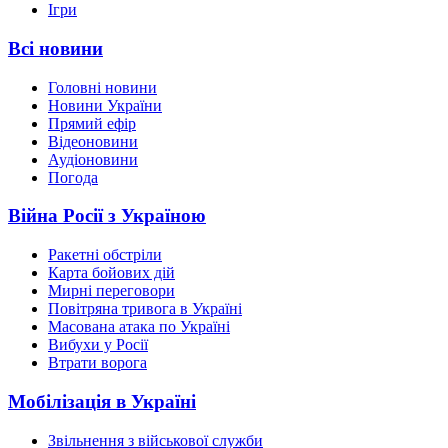
Ігри
Всі новини
Головні новини
Новини України
Прямий ефір
Відеоновини
Аудіоновини
Погода
Війна Росії з Україною
Ракетні обстріли
Карта бойових дій
Мирні переговори
Повітряна тривога в Україні
Масована атака по Україні
Вибухи у Росії
Втрати ворога
Мобілізація в Україні
Звільнення з військової служби