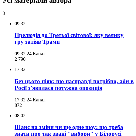
Усі матеріали автора
8
09:32
Прелюдія до Третьої світової: яку велику
гру затіяв Трамп
09:32
24 Канал
2 790
17:32
Без цього ніяк: що насправді потрібно, аби в
Росії з'явилася потужна опозиція
17:32
24 Канал
872
08:02
Шанс на зміни чи ще одне шоу: що треба
знати про так звані "вибори" у Білорусі