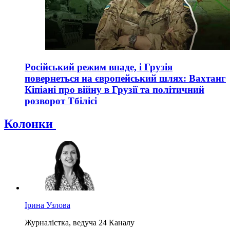
Російський режим впаде, і Грузія
повернеться на європейський шлях: Вахтанг
Кіпіані про війну в Грузії та політичний
розворот Тбілісі
Колонки
Ірина Узлова
Журналістка, ведуча 24 Каналу