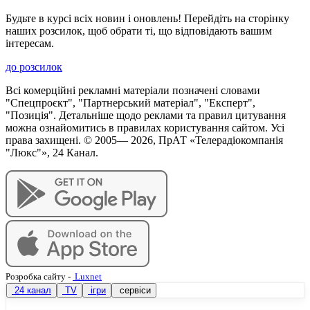
Будьте в курсі всіх новин і оновлень! Перейдіть на сторінку
наших розсилок, щоб обрати ті, що відповідають вашим
інтересам.
до розсилок
Всі комерційні рекламні матеріали позначені словами
"Спецпроєкт", "Партнерський матеріал", "Експерт",
"Позиція". Детальніше щодо реклами та правил цитування
можна ознайомитись в правилах користування сайтом. Усі
права захищені. © 2005—
2026
, ПрАТ «Телерадіокомпанія
"Люкс"», 24 Канал.
Розробка сайту
-
Luxnet
24 канал
TV
ігри
сервіси