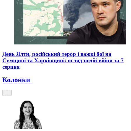
День Ялти, російський терор і важкі бої на
Сумщині та Харківщині: огляд подій війни за 7
серпня
Колонки