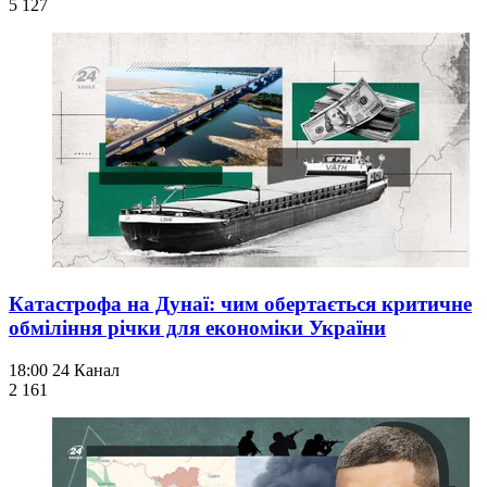
5 127
Катастрофа на Дунаї: чим обертається критичне
обміління річки для економіки України
18:00
24 Канал
2 161